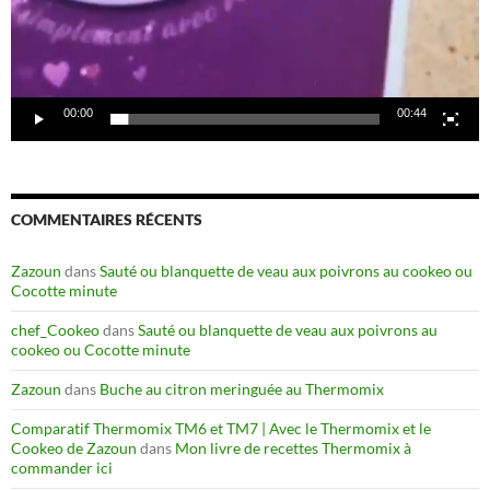
00:00
00:44
COMMENTAIRES RÉCENTS
Zazoun
dans
Sauté ou blanquette de veau aux poivrons au cookeo ou
Cocotte minute
chef_Cookeo
dans
Sauté ou blanquette de veau aux poivrons au
cookeo ou Cocotte minute
Zazoun
dans
Buche au citron meringuée au Thermomix
Comparatif Thermomix TM6 et TM7 | Avec le Thermomix et le
Cookeo de Zazoun
dans
Mon livre de recettes Thermomix à
commander ici