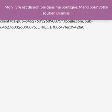
google.com, pub-6462760326890875, DIRECT,
Mon livre est disponible dans ma boutique. Merci pour votre
f08c47fec0942fa0
soutien
Dismiss
https://pagead2.googlesyndication.com/pagead/js/adsbygoogle.js
client=ca-pub-6462760326890875"
google.com, pub-
Aller
6462760326890875, DIRECT, f08c47fec0942fa0
au
contenu