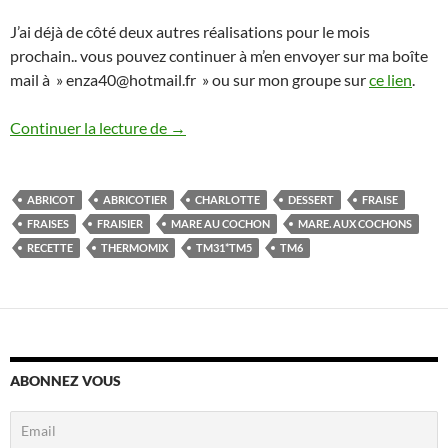
J’ai déjà de côté deux autres réalisations pour le mois
prochain.. vous pouvez continuer à m’en envoyer sur ma boîte
mail à » enza40@hotmail.fr » ou sur mon groupe sur
ce lien
.
Mise à l’honneur n°2 de mai : tarte toma
Continuer la lecture de
→
ABRICOT
ABRICOTIER
CHARLOTTE
DESSERT
FRAISE
FRAISES
FRAISIER
MARE AU COCHON
MARE. AUX COCHONS
RECETTE
THERMOMIX
TM31*TM5
TM6
ABONNEZ VOUS