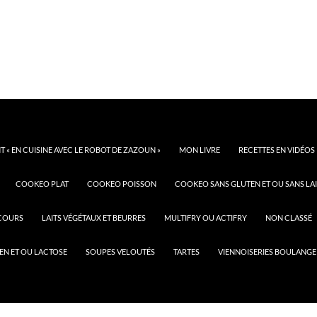
 « EN CUISINE AVEC LE ROBOT DE ZAZOUN »
MON LIVRE
RECETTES EN VIDÉOS
COOKEO PLAT
COOKEO POISSON
COOKEO SANS GLUTEN ET OU SANS LAI
COURS
LAITS VÉGÉTAUX ET BEURRES
MULTIFRY OU ACTIFRY
NON CLASSÉ
EN ET OU LACTOSE
SOUPES VELOUTÉS
TARTES
VIENNOISERIES BOULANGE