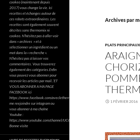
cookeo (maintenant depuis
2017) vous change la vie. Ici
recettes et échanges autour de
ces robots extraordinaires. Les
Archives par mo
recettes sont également souvent
décrites sans thermomix ni
cookeo. N’hésitez pas à aller voir
dans « archives » et à
PLATS PRINCIPAU
sélectionner un ingrédient ou un
ARAIG
mot dans la « recherche ».
N’hésitez pas à laisser vos
CHORI
commentaires. Vous trouverez
également des catégories.Enfin
POMME
vous pouvez vous abonner pour
recevoir les articles par mail..’ET
THERM
VOUS ABONNER A MA PAGE
FACEBOOK ici
https://www.facebook.com/aveclethermomixetcookeodezazoun/
1 FÉVRIER 2016
me reejoindre sur intagram ou
vous abonner à ma chaîne
Youtube :
https://www.youtube.com/channel/UC6Pa6dF808fmGjZ5MMlrtaA
Bonne visite