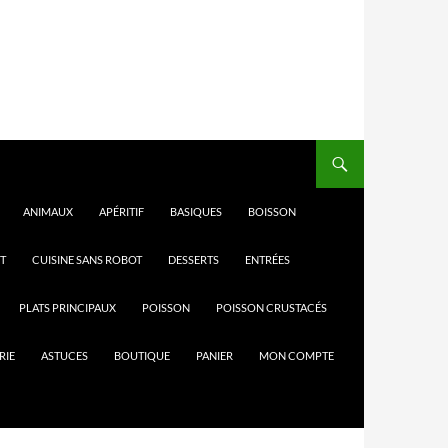
ANIMAUX
APÉRITIF
BASIQUES
BOISSON
T
CUISINE SANS ROBOT
DESSERTS
ENTRÉES
PLATS PRINCIPAUX
POISSON
POISSON CRUSTACÉS
RIE
ASTUCES
BOUTIQUE
PANIER
MON COMPTE