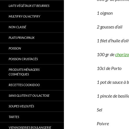
LAITS VÉGÉTAUX ET BEURRES
1 oignon
MULTIFRY OU ACTIFRY
2 gousses d’ail
NON CLASSÉ
PLATS PRINCIPAUX
1 filet d’huile d’ol
POISSON
100 gr de
chorizo
POISSON CRUSTACÉS
10cl de Porto
PRODUITS MÉNAGERS
COSMÉTIQUES
1 pot de sauce à 
RECETTES COOKIDOO
1 pincée de basili
SANS GLUTEN ET OU LACTOSE
SOUPES VELOUTÉS
Sel
TARTES
Poivre
VIENNOISERIES BOULANGERIE