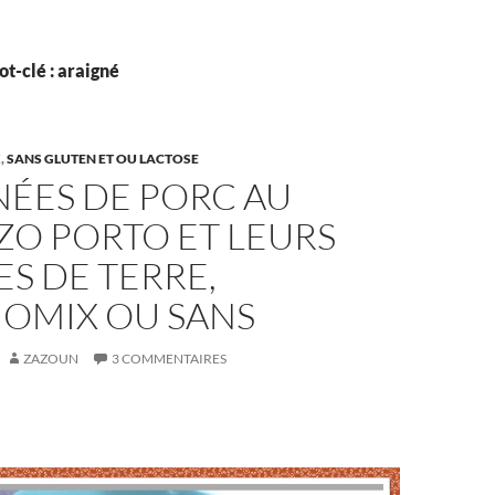
t-clé : araigné
X
,
SANS GLUTEN ET OU LACTOSE
NÉES DE PORC AU
ZO PORTO ET LEURS
S DE TERRE,
OMIX OU SANS
ZAZOUN
3 COMMENTAIRES