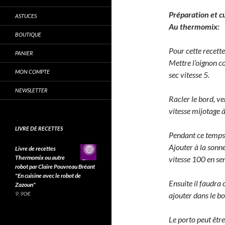
Préparation et c
ASTUCES
Au thermomix:
BOUTIQUE
Pour cette recette 
PANIER
Mettre l’oignon co
MON COMPTE
sec vitesse 5.
NEWSLETTER
Racler le bord, ve
vitesse mijotage 
LIVRE DE RECETTES
Pendant ce temps
Ajouter à la sonn
Livre de recettes
Thermomix ou autre
vitesse 100 en sen
robot par Claire Pouvreau Bréant
"En cuisine avec le robot de
Ensuite il faudra 
Zazoun"
9,90
€
ajouter dans le bo
Le porto peut être