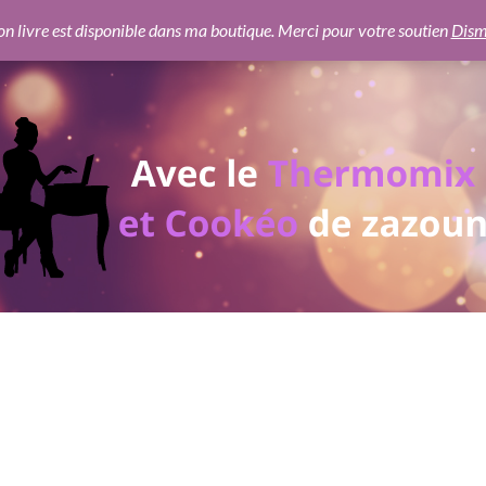
 https://pagead2.googlesyndication.com/pagead/js/adsbygoogl
n livre est disponible dans ma boutique. Merci pour votre soutien
Dism