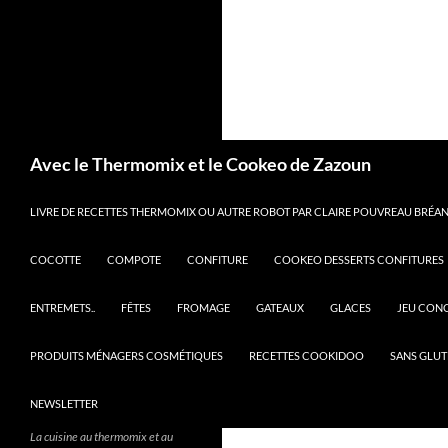
Recherche
Avec le Thermomix et le Cookeo de Zazoun
LIVRE DE RECETTES THERMOMIX OU AUTRE ROBOT PAR CLAIRE POUVREAU BRÉANT
COCOTTE
COMPOTE
CONFITURE
COOKEO DESSERTS CONFITURES
ENTREMETS..
FÊTES
FROMAGE
GATEAUX
GLACES
JEU CON
PRODUITS MÉNAGERS COSMÉTIQUES
RECETTES COOKIDOO
SANS GLUT
NEWSLETTER
La cuisine au thermomix et au