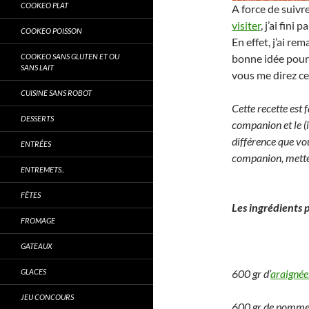
COOKEO PLAT
A force de suivr
visiter
, j’ai fini
COOKEO POISSON
En effet, j’ai r
COOKEO SANS GLUTEN ET OU
bonne idée pour 
SANS LAIT
vous me direz ce
CUISINE SANS ROBOT
Cette recette est 
DESSERTS
companion et le (i
différence que vou
ENTRÉES
companion, mettez
ENTREMETS..
FÊTES
Les ingrédients 
FROMAGE
GATEAUX
GLACES
600 gr d’
araignée
JEU CONCOURS
600 gr de pommes 