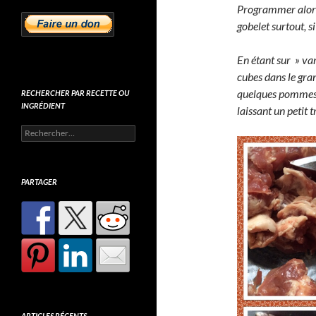
Programmer alors 
gobelet surtout, s
En étant sur » v
cubes dans le gra
quelques pommes 
RECHERCHER PAR RECETTE OU
INGRÉDIENT
laissant un petit 
Rechercher :
PARTAGER
ARTICLES RÉCENTS