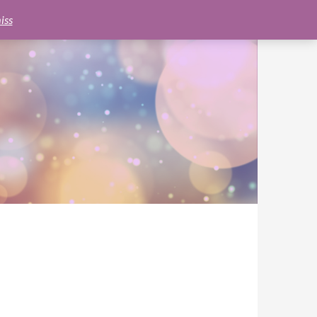
e.js?client=ca-pub-6462760326890875"
google.com, pub-
iss