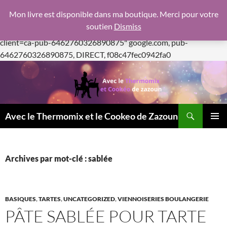
google.com, pub-6462760326890875, DIRECT,
Mon livre est disponible dans ma boutique. Merci pour votre
f08c47fec0942fa0
soutien
Dismiss
https://pagead2.googlesyndication.com/pagead/js/adsbygoogle.js
client=ca-pub-6462760326890875"
google.com, pub-
Aller
6462760326890875, DIRECT, f08c47fec0942fa0
au
contenu
Recherche
Avec le Thermomix et le Cookeo de Zazoun
MENU
PRINCI
Archives par mot-clé : sablée
BASIQUES
,
TARTES
,
UNCATEGORIZED
,
VIENNOISERIES BOULANGERIE
PÂTE SABLÉE POUR TARTE