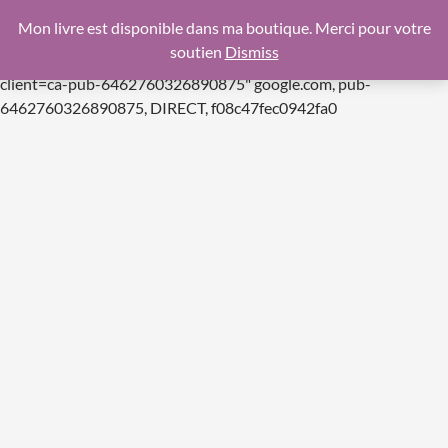
google.com, pub-6462760326890875, DIRECT,
Mon livre est disponible dans ma boutique. Merci pour votre
f08c47fec0942fa0
soutien
Dismiss
https://pagead2.googlesyndication.com/pagead/js/adsbygoogle.js
client=ca-pub-6462760326890875"
google.com, pub-
Aller
6462760326890875, DIRECT, f08c47fec0942fa0
au
contenu