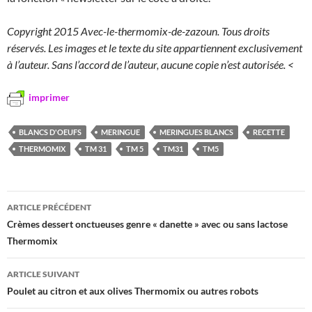
Copyright 2015 Avec-le-thermomix-de-zazoun. Tous droits
réservés. Les images et le texte du site appartiennent exclusivement
à l’auteur. Sans l’accord de l’auteur, aucune copie n’est autorisée.
<
imprimer
BLANCS D'OEUFS
MERINGUE
MERINGUES BLANCS
RECETTE
THERMOMIX
TM 31
TM 5
TM31
TM5
Navigation
ARTICLE PRÉCÉDENT
des
Crèmes dessert onctueuses genre « danette » avec ou sans lactose
Thermomix
articles
ARTICLE SUIVANT
Poulet au citron et aux olives Thermomix ou autres robots