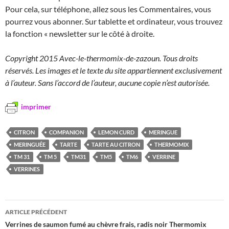
Pour cela, sur téléphone, allez sous les Commentaires, vous
pourrez vous abonner. Sur tablette et ordinateur, vous trouvez
la fonction « newsletter sur le côté à droite.
Copyright 2015 Avec-le-thermomix-de-zazoun. Tous droits
réservés. Les images et le texte du site appartiennent exclusivement
à l’auteur. Sans l’accord de l’auteur, aucune copie n’est autorisée.
imprimer
CITRON
COMPANION
LEMON CURD
MERINGUE
MERINGUÉE
TARTE
TARTE AU CITRON
THERMOMIX
TM 31
TM 5
TM31
TM5
TM6
VERRINE
VERRINES
Navigation
ARTICLE PRÉCÉDENT
des
Verrines de saumon fumé au chèvre frais, radis noir Thermomix