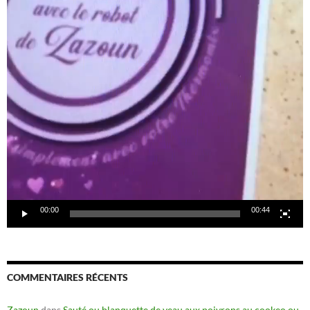
00:00
00:44
COMMENTAIRES RÉCENTS
Zazoun
dans
Sauté ou blanquette de veau aux poivrons au cookeo ou