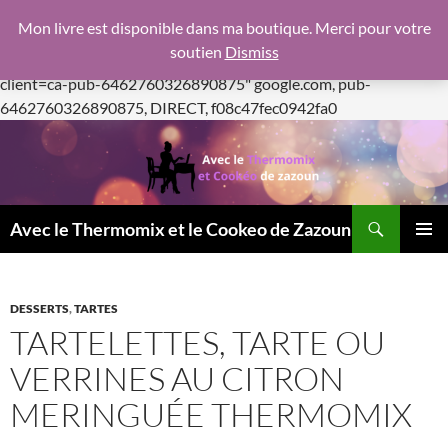
google.com, pub-6462760326890875, DIRECT,
Mon livre est disponible dans ma boutique. Merci pour votre
f08c47fec0942fa0
soutien
Dismiss
https://pagead2.googlesyndication.com/pagead/js/adsbygoogle.js
client=ca-pub-6462760326890875"
google.com, pub-
Aller
6462760326890875, DIRECT, f08c47fec0942fa0
au
contenu
Recherche
Avec le Thermomix et le Cookeo de Zazoun
MENU
PRINCI
DESSERTS
,
TARTES
TARTELETTES, TARTE OU
VERRINES AU CITRON
MERINGUÉE THERMOMIX