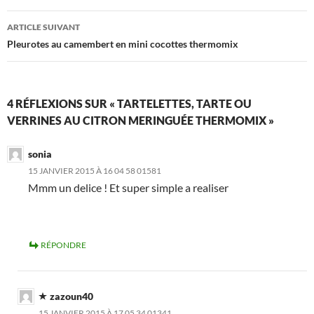
articles
ARTICLE SUIVANT
Pleurotes au camembert en mini cocottes thermomix
4 RÉFLEXIONS SUR « TARTELETTES, TARTE OU
VERRINES AU CITRON MERINGUÉE THERMOMIX »
sonia
15 JANVIER 2015 À 16 04 58 01581
Mmm un delice ! Et super simple a realiser
RÉPONDRE
zazoun40
15 JANVIER 2015 À 17 05 34 01341