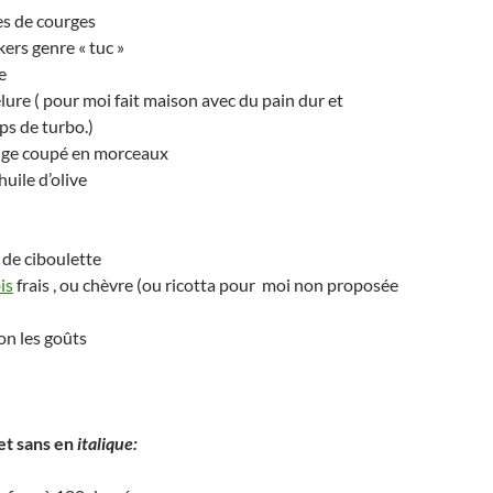
es de courges
kers genre « tuc »
e
lure ( pour moi fait maison avec du pain dur et
ps de turbo.)
ge coupé en morceaux
huile d’olive
 de ciboulette
is
frais , ou chèvre (ou ricotta pour moi non proposée
lon les goûts
t sans en
italique: