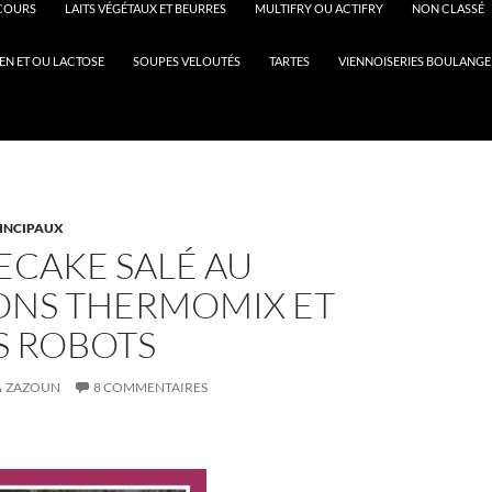
COURS
LAITS VÉGÉTAUX ET BEURRES
MULTIFRY OU ACTIFRY
NON CLASSÉ
EN ET OU LACTOSE
SOUPES VELOUTÉS
TARTES
VIENNOISERIES BOULANGE
RINCIPAUX
ECAKE SALÉ AU
ONS THERMOMIX ET
S ROBOTS
ZAZOUN
8 COMMENTAIRES