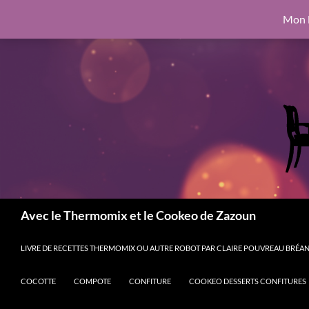
google.com, pub-6462760326890875, DIRECT, f08c47fec0942fa0
Mon l
Aller
6462760326890875, DIRECT, f08c47fec0942fa0
au
contenu
Recherche
Avec le Thermomix et le Cookeo de Zazoun
LIVRE DE RECETTES THERMOMIX OU AUTRE ROBOT PAR CLAIRE POUVREAU BRÉANT
COCOTTE
COMPOTE
CONFITURE
COOKEO DESSERTS CONFITURES