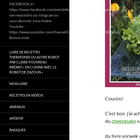
FACEBOOK ici
https://www.facebook.com/aveclethermomixetcookeodezazoun/
me reejoindre sur intagram ou
vous abonner à ma chaîne
Youtube :
https://www.youtube.com/channel/UC6Pa6dF808fmGjZ5MMlrtaA
Bonne visite
LIVRE DE RECETTES
THERMOMIX OU AUTRE ROBOT
PAR CLAIRE POUVREAU
BRÉANT « EN CUISINE AVEC LE
ROBOT DE ZAZOUN »
MON LIVRE
RECETTES EN VIDÉOS
Coucou!
ANIMAUX
C’est bon j’ai ac
APÉRITIF
du
cheesecake
s
BASIQUES
du livre vorwek 