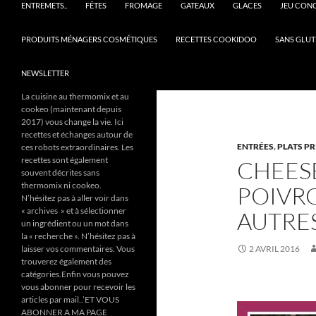
ENTREMETS..
FÊTES
FROMAGE
GATEAUX
GLACES
JEU CON
PRODUITS MÉNAGERS COSMÉTIQUES
RECETTES COOKIDOO
SANS GLUT
NEWSLETTER
La cuisine au thermomix et au
cookeo (maintenant depuis
2017) vous change la vie. Ici
recettes et échanges autour de
ENTRÉES
,
PLATS P
ces robots extraordinaires. Les
recettes sont également
CHEES
souvent décrites sans
thermomix ni cookeo.
POIVR
N’hésitez pas à aller voir dans
« archives » et à sélectionner
AUTRE
un ingrédient ou un mot dans
la « recherche ». N’hésitez pas à
laisser vos commentaires. Vous
2 AVRIL 2016
trouverez également des
catégories.Enfin vous pouvez
vous abonner pour recevoir les
articles par mail..’ET VOUS
ABONNER A MA PAGE