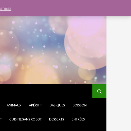
e.js?client=ca-pub-6462760326890875"
google.com, pub-
smiss
ANIMAUX
APÉRITIF
BASIQUES
BOISSON
T
CUISINE SANS ROBOT
DESSERTS
ENTRÉES