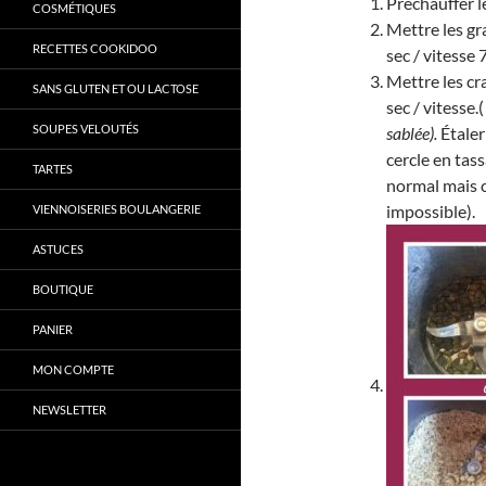
Préchauffer l
COSMÉTIQUES
Mettre les gr
RECETTES COOKIDOO
sec / vitesse 
Mettre les cra
SANS GLUTEN ET OU LACTOSE
sec / vitesse.
SOUPES VELOUTÉS
sablée).
Étaler
cercle en tass
TARTES
normal mais c
impossible).
VIENNOISERIES BOULANGERIE
ASTUCES
BOUTIQUE
PANIER
MON COMPTE
NEWSLETTER