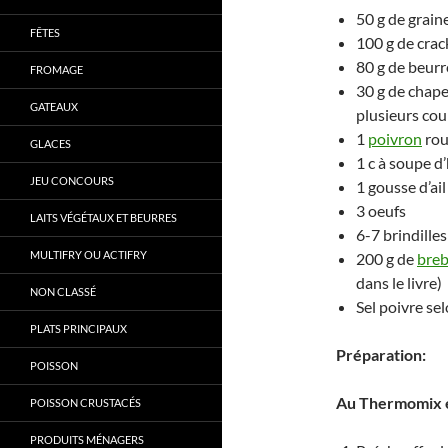
50 g de grain
FÊTES
100 g de crac
80 g de beurr
FROMAGE
30 g de chape
GATEAUX
plusieurs cou
1
poivron
rou
GLACES
1 c à soupe d’
JEU CONCOURS
1 gousse d’ail
3 oeufs
LAITS VÉGÉTAUX ET BEURRES
6-7 brindilles
MULTIFRY OU ACTIFRY
200 g de
breb
dans le livre)
NON CLASSÉ
Sel poivre se
PLATS PRINCIPAUX
Préparation:
POISSON
Au Thermomix e
POISSON CRUSTACÉS
PRODUITS MÉNAGERS