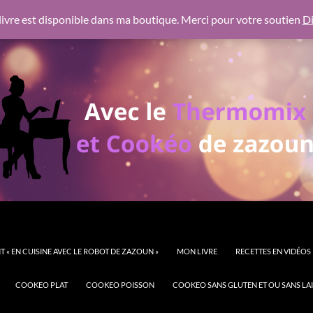
 https://pagead2.googlesyndication.com/pagead/js/adsbygoogl
ivre est disponible dans ma boutique. Merci pour votre soutien
Di
 « EN CUISINE AVEC LE ROBOT DE ZAZOUN »
MON LIVRE
RECETTES EN VIDÉOS
COOKEO PLAT
COOKEO POISSON
COOKEO SANS GLUTEN ET OU SANS LAI