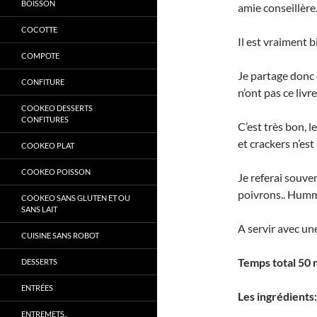
BOISSON
amie conseillère.
COCOTTE
Il est vraiment b
COMPOTE
Je partage donc 
CONFITURE
n’ont pas ce livre
COOKEO DESSERTS
CONFITURES
C’est très bon, l
et crackers n’est
COOKEO PLAT
COOKEO POISSON
Je referai souven
poivrons.. Humm 
COOKEO SANS GLUTEN ET OU
SANS LAIT
A servir avec une
CUISINE SANS ROBOT
Temps total 50 
DESSERTS
ENTRÉES
Les ingrédients:
ENTREMETS..