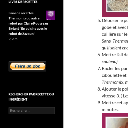
LIVRE DE RECETTES
Livre de recettes
Thermomix ou autre
Déposer le po
robot par Claire Pouvreau
gobelet avec l
Bréant "En cuisine avec le
cuillère sur l
robot de Zazoun"
9,90
€
Sans
Thermomix
qu’il soient e
Mettre l’ail da
couteau)
Racler les par
ciboulette et 
Thermomix, mé
Ajouter le po
RECHERCHER PAR RECETTE OU
vitesse 3. (
Le
INGRÉDIENT
Mettre cet ap
minutes.
Rechercher :