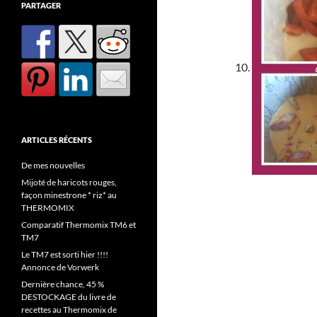
PARTAGER
ARTICLES RÉCENTS
De mes nouvelles
Mijoté de haricots rouges,
façon minestrone * riz* au
THERMOMIX
Comparatif Thermomix TM6 et
TM7
Le TM7 est sorti hier !!!!
Annonce de Vorwerk
Dernière chance, 45 %
DESTOCKAGE du livre de
recettes au Thermomix de