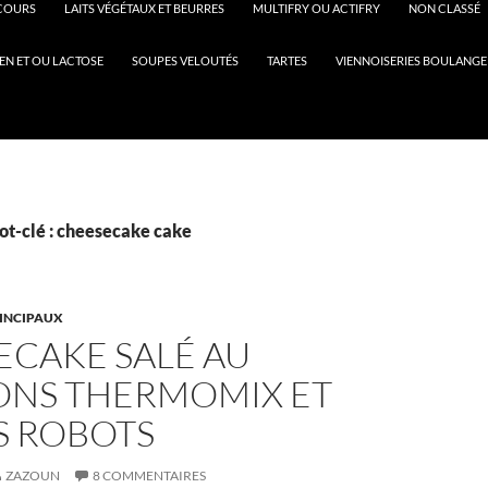
COURS
LAITS VÉGÉTAUX ET BEURRES
MULTIFRY OU ACTIFRY
NON CLASSÉ
EN ET OU LACTOSE
SOUPES VELOUTÉS
TARTES
VIENNOISERIES BOULANGE
ot-clé : cheesecake cake
RINCIPAUX
ECAKE SALÉ AU
ONS THERMOMIX ET
S ROBOTS
ZAZOUN
8 COMMENTAIRES