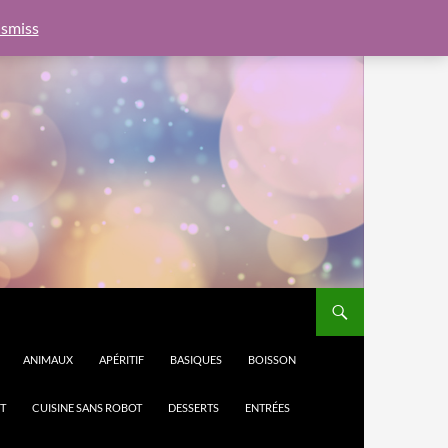
e.js?client=ca-pub-6462760326890875"
google.com, pub-
smiss
ANIMAUX
APÉRITIF
BASIQUES
BOISSON
T
CUISINE SANS ROBOT
DESSERTS
ENTRÉES