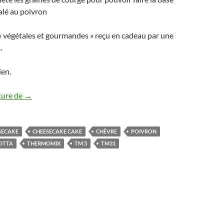
alé au poivron
« végétales et gourmandes » reçu en cadeau par une
.
ien.
Cheesecake salé au poivrons Thermomix et autres robots
ture de
→
SECAKE
CHEESECAKE CAKE
CHÈVRE
POIVRON
OTTA
THERMOMIX
TM 5
TM31