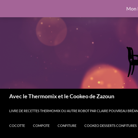
google.com, pub-6462760326890875, DIRECT, f08c47fec0942fa0
Mon l
Aller
6462760326890875, DIRECT, f08c47fec0942fa0
au
contenu
Recherche
Avec le Thermomix et le Cookeo de Zazoun
LIVRE DE RECETTES THERMOMIX OU AUTRE ROBOT PAR CLAIRE POUVREAU BRÉANT
COCOTTE
COMPOTE
CONFITURE
COOKEO DESSERTS CONFITURES