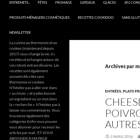
ENTREMETS..
FÊTES
FROMAGE
GATEAUX
GLACES
JEU CON
PRODUITS MÉNAGERS COSMÉTIQUES
RECETTES COOKIDOO
SANS GLUT
NEWSLETTER
La cuisine au thermomix et au
cookeo (maintenant depuis
2017) vous change la vie. Ici
recettes et échanges autour de
ces robots extraordinaires. Les
Archives par m
recettes sont également
souvent décrites sans
thermomix ni cookeo.
N’hésitez pas à aller voir dans
ENTRÉES
,
PLATS P
« archives » et à sélectionner
CHEES
un ingrédient ou un mot dans
la « recherche ». N’hésitez pas à
POIVR
laisser vos commentaires. Vous
trouverez également des
AUTRE
catégories.Enfin vous pouvez
vous abonner pour recevoir les
articles par mail..’ET VOUS
2 AVRIL 2016
ABONNER A MA PAGE