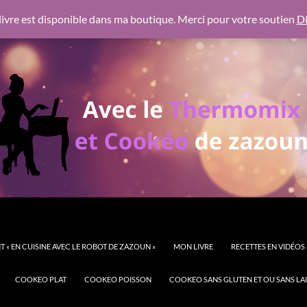
 https://pagead2.googlesyndication.com/pagead/js/adsbygoogl
ivre est disponible dans ma boutique. Merci pour votre soutien
Di
 « EN CUISINE AVEC LE ROBOT DE ZAZOUN »
MON LIVRE
RECETTES EN VIDÉOS
COOKEO PLAT
COOKEO POISSON
COOKEO SANS GLUTEN ET OU SANS LAI