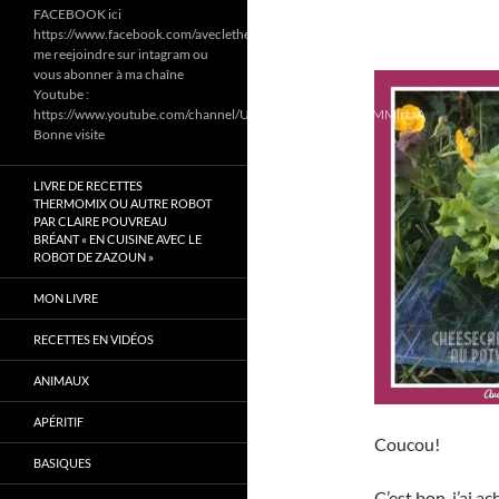
FACEBOOK ici
https://www.facebook.com/aveclethermomixetcookeodezazoun/
me reejoindre sur intagram ou
vous abonner à ma chaîne
Youtube :
https://www.youtube.com/channel/UC6Pa6dF808fmGjZ5MMlrtaA
Bonne visite
LIVRE DE RECETTES
THERMOMIX OU AUTRE ROBOT
PAR CLAIRE POUVREAU
BRÉANT « EN CUISINE AVEC LE
ROBOT DE ZAZOUN »
MON LIVRE
RECETTES EN VIDÉOS
ANIMAUX
APÉRITIF
Coucou!
BASIQUES
C’est bon j’ai ac