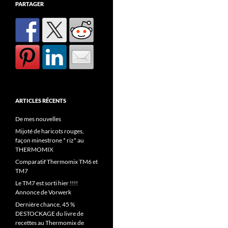
PARTAGER
ARTICLES RÉCENTS
De mes nouvelles
Mijoté de haricots rouges,
façon minestrone * riz* au
THERMOMIX
Comparatif Thermomix TM6 et
TM7
Le TM7 est sorti hier !!!!
Annonce de Vorwerk
Dernière chance, 45 %
DESTOCKAGE du livre de
recettes au Thermomix de