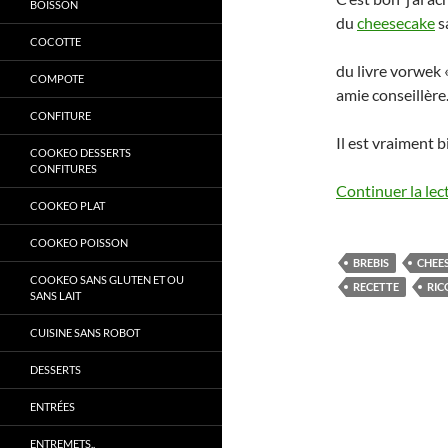
BOISSON
du
cheesecake
s
COCOTTE
du livre vorwek 
COMPOTE
amie conseillère.
CONFITURE
Il est vraiment b
COOKEO DESSERTS
CONFITURES
Continuer la lec
COOKEO PLAT
COOKEO POISSON
BREBIS
CHEE
COOKEO SANS GLUTEN ET OU
RECETTE
RIC
SANS LAIT
CUISINE SANS ROBOT
DESSERTS
ENTRÉES
ENTREMETS..