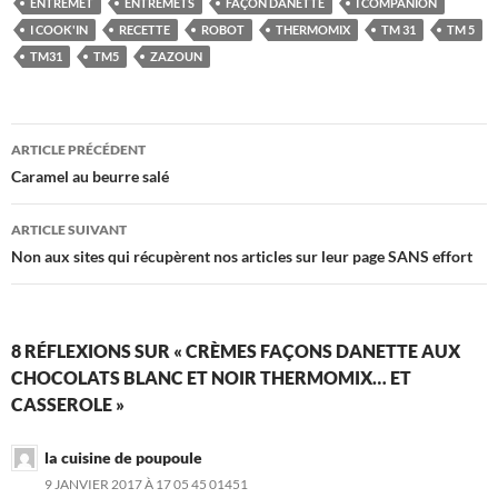
ENTREMET
ENTREMETS
FAÇON DANETTE
I COMPANION
I COOK'IN
RECETTE
ROBOT
THERMOMIX
TM 31
TM 5
TM31
TM5
ZAZOUN
Navigation
ARTICLE PRÉCÉDENT
des
Caramel au beurre salé
articles
ARTICLE SUIVANT
Non aux sites qui récupèrent nos articles sur leur page SANS effort
8 RÉFLEXIONS SUR « CRÈMES FAÇONS DANETTE AUX
CHOCOLATS BLANC ET NOIR THERMOMIX… ET
CASSEROLE »
la cuisine de poupoule
9 JANVIER 2017 À 17 05 45 01451