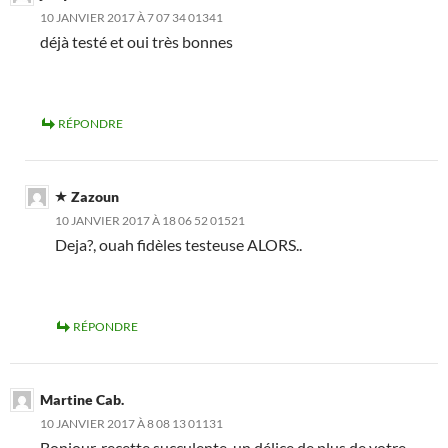
10 JANVIER 2017 À 7 07 34 01341
déjà testé et oui très bonnes
RÉPONDRE
Zazoun
10 JANVIER 2017 À 18 06 52 01521
Deja?, ouah fidèles testeuse ALORS..
RÉPONDRE
Martine Cab.
10 JANVIER 2017 À 8 08 13 01131
Bonjour, recette succulente, un délice de plus de votre