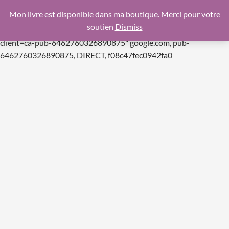
google.com, pub-6462760326890875, DIRECT,
Mon livre est disponible dans ma boutique. Merci pour votre
f08c47fec0942fa0
soutien
Dismiss
https://pagead2.googlesyndication.com/pagead/js/adsbygoogle.js
client=ca-pub-6462760326890875"
google.com, pub-
Aller
6462760326890875, DIRECT, f08c47fec0942fa0
au
contenu