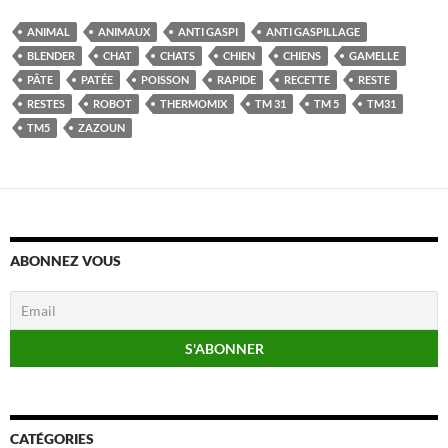
ANIMAL
ANIMAUX
ANTI GASPI
ANTI GASPILLAGE
BLENDER
CHAT
CHATS
CHIEN
CHIENS
GAMELLE
PÂTE
PATÉE
POISSON
RAPIDE
RECETTE
RESTE
RESTES
ROBOT
THERMOMIX
TM 31
TM 5
TM31
TM5
ZAZOUN
ABONNEZ VOUS
CATÉGORIES