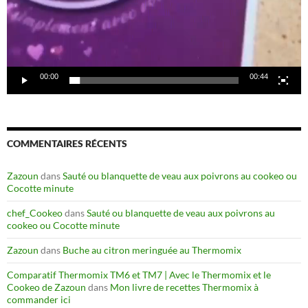
00:00
00:44
COMMENTAIRES RÉCENTS
Zazoun
dans
Sauté ou blanquette de veau aux poivrons au cookeo ou
Cocotte minute
chef_Cookeo
dans
Sauté ou blanquette de veau aux poivrons au
cookeo ou Cocotte minute
Zazoun
dans
Buche au citron meringuée au Thermomix
Comparatif Thermomix TM6 et TM7 | Avec le Thermomix et le
Cookeo de Zazoun
dans
Mon livre de recettes Thermomix à
commander ici