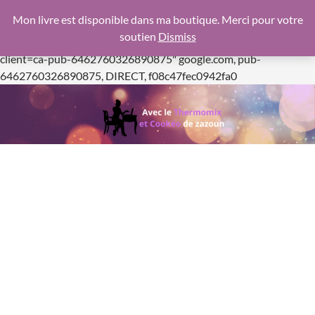
google.com, pub-6462760326890875, DIRECT,
Mon livre est disponible dans ma boutique. Merci pour votre
f08c47fec0942fa0
soutien
Dismiss
https://pagead2.googlesyndication.com/pagead/js/adsbygoogle.js
client=ca-pub-6462760326890875"
google.com, pub-
Aller
6462760326890875, DIRECT, f08c47fec0942fa0
au
contenu