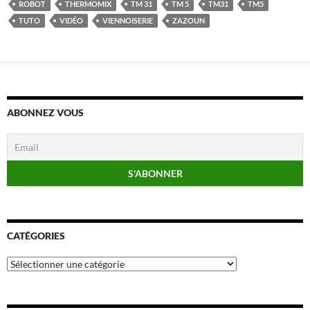
ROBOT
THERMOMIX
TM 31
TM 5
TM31
TM5
TUTO
VIDÉO
VIENNOISERIE
ZAZOUN
ABONNEZ VOUS
CATÉGORIES
Catégories