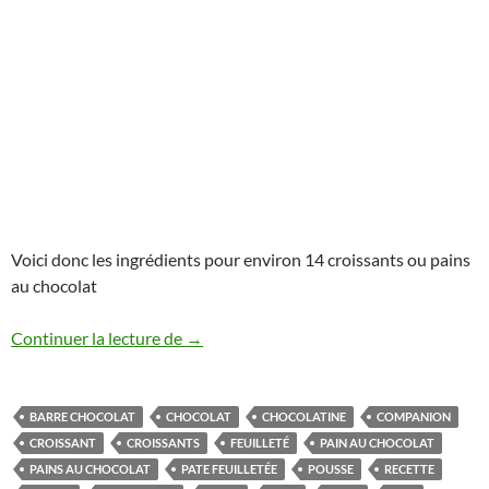
Voici donc les ingrédients pour environ 14 croissants ou pains
au chocolat
Croissants ou pains au chocolat thermom
Continuer la lecture de
→
BARRE CHOCOLAT
CHOCOLAT
CHOCOLATINE
COMPANION
CROISSANT
CROISSANTS
FEUILLETÉ
PAIN AU CHOCOLAT
PAINS AU CHOCOLAT
PATE FEUILLETÉE
POUSSE
RECETTE