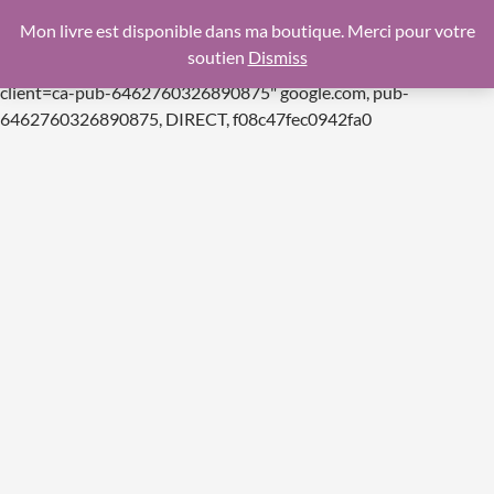
google.com, pub-6462760326890875, DIRECT,
Mon livre est disponible dans ma boutique. Merci pour votre
f08c47fec0942fa0
soutien
Dismiss
https://pagead2.googlesyndication.com/pagead/js/adsbygoogle.js
client=ca-pub-6462760326890875"
google.com, pub-
Aller
6462760326890875, DIRECT, f08c47fec0942fa0
au
contenu