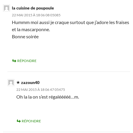
la cuisine de poupoule
22 MAI 2015 À 18 06 08 05085
Hummm moi aussi je craque surtout que j’adore les fraises
et la mascarponne.
Bonne soirée
RÉPONDRE
zazoun40
22 MAI 2015 À 18 06 47 05475
Oh la la on s’est régalééééé…m.
RÉPONDRE