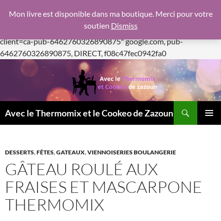
google.com, pub-6462760326890875, DIRECT,
Mon livre est disponible dans ma boutique. Merci pour votre
f08c47fec0942fa0
soutien
Dismiss
https://pagead2.googlesyndication.com/pagead/js/adsbygoogle.js
client=ca-pub-6462760326890875"
google.com, pub-
Aller
6462760326890875, DIRECT, f08c47fec0942fa0
au
contenu
Recherche
Avec le Thermomix et le Cookeo de Zazoun
MENU
PRINCI
DESSERTS
,
FÊTES
,
GATEAUX
,
VIENNOISERIES BOULANGERIE
GÂTEAU ROULÉ AUX
FRAISES ET MASCARPONE
THERMOMIX