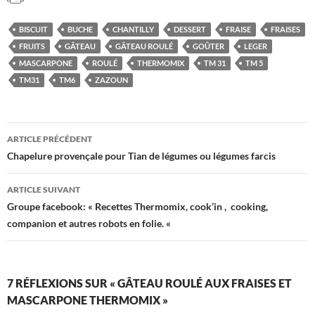
BISCUIT
BUCHE
CHANTILLY
DESSERT
FRAISE
FRAISES
FRUITS
GÂTEAU
GÂTEAU ROULÉ
GOÛTER
LEGER
MASCARPONE
ROULÉ
THERMOMIX
TM 31
TM 5
TM31
TM6
ZAZOUN
Navigation
ARTICLE PRÉCÉDENT
des
Chapelure provençale pour Tian de légumes ou légumes farcis
articles
ARTICLE SUIVANT
Groupe facebook: « Recettes Thermomix, cook’in , cooking,
companion et autres robots en folie. «
7 RÉFLEXIONS SUR « GÂTEAU ROULÉ AUX FRAISES ET
MASCARPONE THERMOMIX »