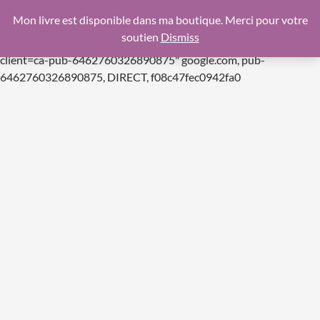
google.com, pub-6462760326890875, DIRECT,
Mon livre est disponible dans ma boutique. Merci pour votre
f08c47fec0942fa0
soutien
Dismiss
https://pagead2.googlesyndication.com/pagead/js/adsbygoogle.js
client=ca-pub-6462760326890875"
google.com, pub-
Aller
6462760326890875, DIRECT, f08c47fec0942fa0
au
contenu