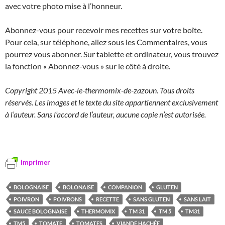
avec votre photo mise à l’honneur.
Abonnez-vous pour recevoir mes recettes sur votre boîte.
Pour cela, sur téléphone, allez sous les Commentaires, vous
pourrez vous abonner. Sur tablette et ordinateur, vous trouvez
la fonction « Abonnez-vous » sur le côté à droite.
Copyright 2015 Avec-le-thermomix-de-zazoun. Tous droits
réservés. Les images et le texte du site appartiennent exclusivement
à l’auteur. Sans l’accord de l’auteur, aucune copie n’est autorisée.
imprimer
BOLOGNAISE
BOLONAISE
COMPANION
GLUTEN
POIVRON
POIVRONS
RECETTE
SANS GLUTEN
SANS LAIT
SAUCE BOLOGNAISE
THERMOMIX
TM 31
TM 5
TM31
TM5
TOMATE
TOMATES
VIANDE HACHÉE