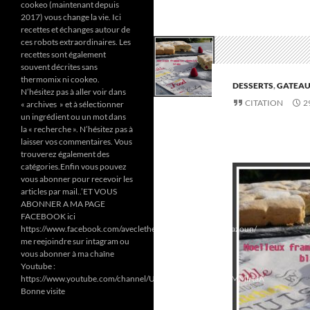
cookeo (maintenant depuis
2017) vous change la vie. Ici
recettes et échanges autour de
ces robots extraordinaires. Les
recettes sont également
souvent décrites sans
thermomix ni cookeo.
DESSERTS
,
GATEA
N’hésitez pas à aller voir dans
CITATION
2
« archives » et à sélectionner
un ingrédient ou un mot dans
la « recherche ». N’hésitez pas à
laisser vos commentaires. Vous
trouverez également des
catégories.Enfin vous pouvez
vous abonner pour recevoir les
articles par mail..’ET VOUS
ABONNER A MA PAGE
FACEBOOK ici
https://www.facebook.com/aveclethermomixetcookeodezazoun/
me reejoindre sur intagram ou
vous abonner à ma chaîne
Youtube :
https://www.youtube.com/channel/UC6Pa6dF808fmGjZ5MMlrtaA
Bonne visite