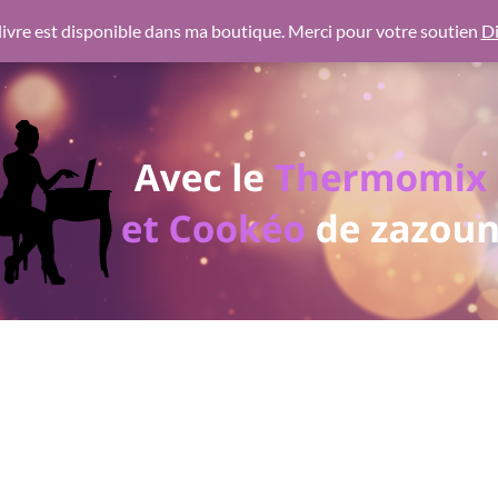
 https://pagead2.googlesyndication.com/pagead/js/adsbygoogl
ivre est disponible dans ma boutique. Merci pour votre soutien
Di