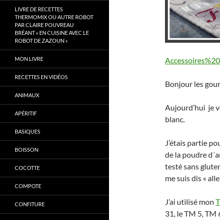
LIVRE DE RECETTES
THERMOMIX OU AUTRE ROBOT
PAR CLAIRE POUVREAU
BRÉANT « EN CUISINE AVEC LE
ROBOT DE ZAZOUN »
MON LIVRE
Accessoires%2
RECETTES EN VIDÉOS
Bonjour les gou
ANIMAUX
Aujourd’hui je 
APÉRITIF
blanc.
BASIQUES
J’étais partie p
BOISSON
de la poudre d´a
testé sans glute
COCOTTE
me suis dis « all
COMPOTE
J’ai utilisé mon
T
CONFITURE
31, le TM 5, TM 