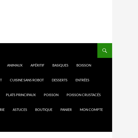
ANIMAUX
APÉRITIF
BASIQUES
BOISSON
T
CUISINE SANS ROBOT
DESSERTS
ENTRÉES
PLATS PRINCIPAUX
POISSON
POISSON CRUSTACÉS
RIE
ASTUCES
BOUTIQUE
PANIER
MON COMPTE