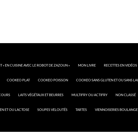
 « EN CUISINE AVEC LE ROBOT DE ZAZOUN »
MON LIVRE
RECETTES EN VIDÉOS
COOKEO PLAT
COOKEO POISSON
COOKEO SANS GLUTEN ET OU SANS LAI
COURS
LAITS VÉGÉTAUX ET BEURRES
MULTIFRY OU ACTIFRY
NON CLASSÉ
EN ET OU LACTOSE
SOUPES VELOUTÉS
TARTES
VIENNOISERIES BOULANGE