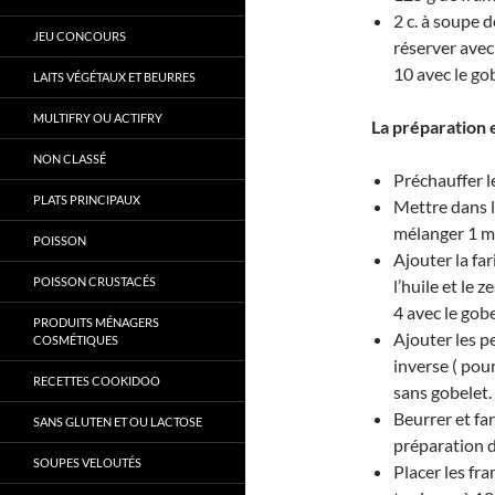
2 c. à soupe d
JEU CONCOURS
réserver avec
10 avec le go
LAITS VÉGÉTAUX ET BEURRES
MULTIFRY OU ACTIFRY
La préparation e
NON CLASSÉ
Préchauffer l
PLATS PRINCIPAUX
Mettre dans l
mélanger 1 mi
POISSON
Ajouter la far
POISSON CRUSTACÉS
l’huile et le 
4 avec le gobe
PRODUITS MÉNAGERS
Ajouter les p
COSMÉTIQUES
inverse ( pour 
RECETTES COOKIDOO
sans gobelet.
Beurrer et far
SANS GLUTEN ET OU LACTOSE
préparation 
SOUPES VELOUTÉS
Placer les fr