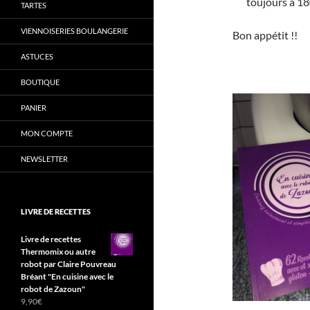
toujours à 18
TARTES
VIENNOISERIES BOULANGERIE
Bon appétit !!
ASTUCES
BOUTIQUE
PANIER
MON COMPTE
NEWSLETTER
LIVRE DE RECETTES
Livre de recettes
Thermomix ou autre
robot par Claire Pouvreau
Bréant "En cuisine avec le
robot de Zazoun"
9,90
€