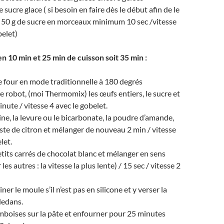
e sucre glace ( si besoin en faire dès le début afin de le
 50 g de sucre en morceaux minimum 10 sec /vitesse
belet)
n 10 min et 25 min de cuisson soit 35 min :
e four en mode traditionnelle à 180 degrés
e robot, (moi Thermomix) les œufs entiers, le sucre et
nute / vitesse 4 avec le gobelet.
ine, la levure ou le bicarbonate, la poudre d’amande,
zeste de citron et mélanger de nouveau 2 min / vitesse
let.
etits carrés de chocolat blanc et mélanger en sens
les autres : la vitesse la plus lente) / 15 sec / vitesse 2
iner le moule s’il n’est pas en silicone et y verser la
dedans.
amboises sur la pâte et enfourner pour 25 minutes