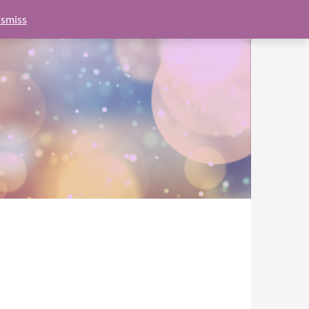
e.js?client=ca-pub-6462760326890875"
google.com, pub-
smiss