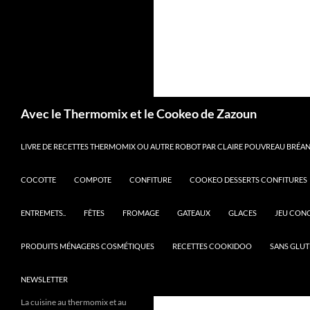
Recherche
Avec le Thermomix et le Cookeo de Zazoun
LIVRE DE RECETTES THERMOMIX OU AUTRE ROBOT PAR CLAIRE POUVREAU BRÉANT
COCOTTE
COMPOTE
CONFITURE
COOKEO DESSERTS CONFITURES
ENTREMETS..
FÊTES
FROMAGE
GATEAUX
GLACES
JEU CON
PRODUITS MÉNAGERS COSMÉTIQUES
RECETTES COOKIDOO
SANS GLUT
NEWSLETTER
La cuisine au thermomix et au