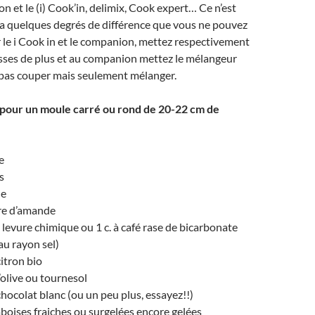
n et le (i) Cook’in, delimix, Cook expert… Ce n’est
y a quelques degrés de différence que vous ne pouvez
ur le i Cook in et le companion, mettez respectivement
esses de plus et au companion mettez le mélangeur
t pas couper mais seulement mélanger.
 pour un moule carré ou rond de 20-22 cm de
e
s
ne
re d’amande
 levure chimique ou 1 c. à café rase de bicarbonate
au rayon sel)
citron bio
’olive ou tournesol
chocolat blanc (ou un peu plus, essayez!!)
boises fraiches ou surgelées encore gelées