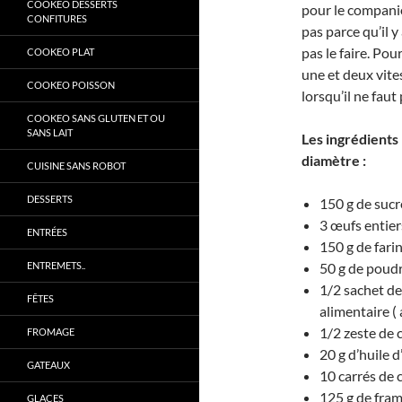
COOKEO DESSERTS
pour le companio
CONFITURES
pas parce qu’il 
pas le faire. Po
COOKEO PLAT
une et deux vit
COOKEO POISSON
lorsqu’il ne fau
COOKEO SANS GLUTEN ET OU
SANS LAIT
Les ingrédients
diamètre :
CUISINE SANS ROBOT
DESSERTS
150 g de sucr
3 œufs entier
ENTRÉES
150 g de fari
ENTREMETS..
50 g de poud
1/2 sachet de
FÊTES
alimentaire ( 
1/2 zeste de 
FROMAGE
20 g d’huile d
GATEAUX
10 carrés de 
125 g de fram
GLACES