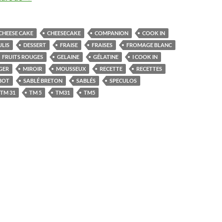
CHEESE CAKE
CHEESECAKE
COMPANION
COOK IN
LIS
DESSERT
FRAISE
FRAISES
FROMAGE BLANC
FRUITS ROUGES
GELAINE
GÉLATINE
I COOK IN
GER
MIROIR
MOUSSEUX
RECETTE
RECETTES
BOT
SABLÉ BRETON
SABLÉS
SPECULOS
TM 31
TM 5
TM31
TM5