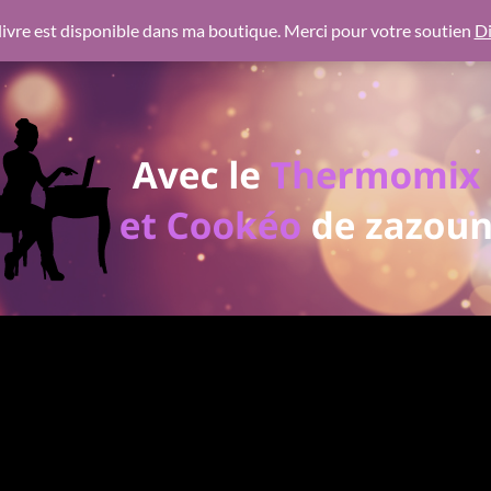
 https://pagead2.googlesyndication.com/pagead/js/adsbygoogl
ivre est disponible dans ma boutique. Merci pour votre soutien
Di