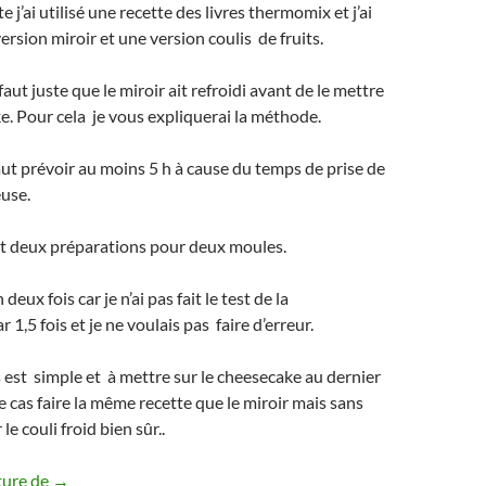
e j’ai utilisé une recette des livres thermomix et j’ai
ersion miroir et une version coulis de fruits.
 faut juste que le miroir ait refroidi avant de le mettre
e. Pour cela je vous expliquerai la méthode.
faut prévoir au moins 5 h à cause du temps de prise de
use.
 fait deux préparations pour deux moules.
n deux fois car je n’ai pas fait le test de la
r 1,5 fois et je ne voulais pas faire d’erreur.
s est simple et à mettre sur le cheesecake au dernier
cas faire la même recette que le miroir mais sans
 le couli froid bien sûr..
Cheesecake Speculos miroir ou coulis aux fruits rouge th
ture de
→