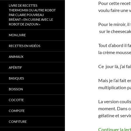
Pour cette recett
LIVRE DE RECETTES
voulu faire une v
THERMOMIX OU AUTRE ROBOT
PAR CLAIRE POUVREAU
BRÉANT « EN CUISINE AVEC LE
Pour le miroir, il
ROBOT DE ZAZOUN »
sur le cheesecak
MON LIVRE
Tout d’abord il 
RECETTES EN VIDÉOS
la crème mousse
ANIMAUX
Ce jour là, j’ai
APÉRITIF
BASIQUES
Mais je l’ai fait e
multiplication pa
BOISSON
COCOTTE
La version couli
moment. Dans ce 
COMPOTE
gélatine et servir
CONFITURE
Continuer la lec