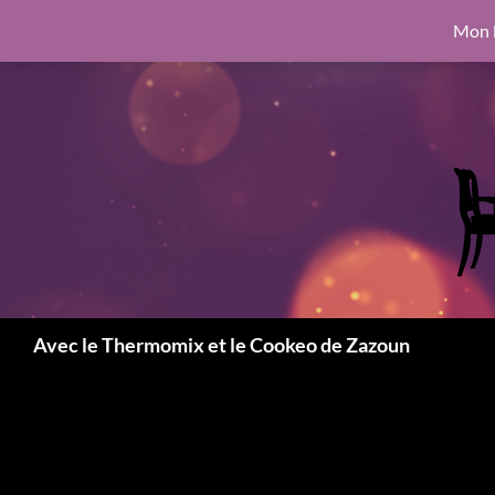
google.com, pub-6462760326890875, DIRECT, f08c47fec0942fa0
Mon l
Aller
6462760326890875, DIRECT, f08c47fec0942fa0
au
contenu
Recherche
Avec le Thermomix et le Cookeo de Zazoun