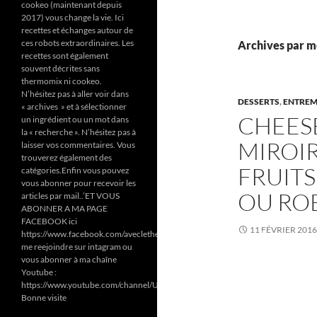
cookeo (maintenant depuis
2017) vous change la vie. Ici
recettes et échanges autour de
ces robots extraordinaires. Les
Archives par mo
recettes sont également
souvent décrites sans
thermomix ni cookeo.
N’hésitez pas à aller voir dans
DESSERTS
,
ENTREM
« archives » et à sélectionner
CHEES
un ingrédient ou un mot dans
la « recherche ». N’hésitez pas à
MIROIR
laisser vos commentaires. Vous
trouverez également des
FRUIT
catégories.Enfin vous pouvez
vous abonner pour recevoir les
OU RO
articles par mail..’ET VOUS
ABONNER A MA PAGE
FACEBOOK ici
11 FÉVRIER 2016
https://www.facebook.com/aveclethermomixetcookeodezazoun/
me reejoindre sur intagram ou
vous abonner à ma chaîne
Youtube :
https://www.youtube.com/channel/UC6Pa6dF808fmGjZ5MMlrtaA
Bonne visite