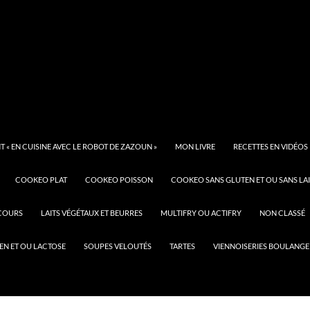
 « EN CUISINE AVEC LE ROBOT DE ZAZOUN »
MON LIVRE
RECETTES EN VIDÉOS
COOKEO PLAT
COOKEO POISSON
COOKEO SANS GLUTEN ET OU SANS LAI
COURS
LAITS VÉGÉTAUX ET BEURRES
MULTIFRY OU ACTIFRY
NON CLASSÉ
EN ET OU LACTOSE
SOUPES VELOUTÉS
TARTES
VIENNOISERIES BOULANGE