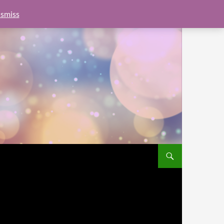
e.js?client=ca-pub-6462760326890875"
google.com, pub-
smiss