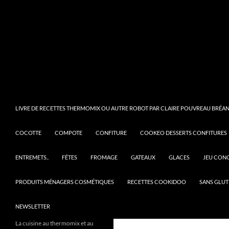
LIVRE DE RECETTES THERMOMIX OU AUTRE ROBOT PAR CLAIRE POUVREAU BRÉANT
COCOTTE
COMPOTE
CONFITURE
COOKEO DESSERTS CONFITURES
ENTREMETS..
FÊTES
FROMAGE
GATEAUX
GLACES
JEU CON
PRODUITS MÉNAGERS COSMÉTIQUES
RECETTES COOKIDOO
SANS GLUT
NEWSLETTER
La cuisine au thermomix et au