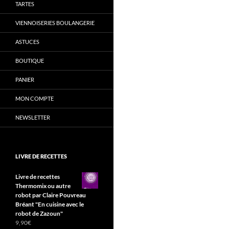
TARTES
VIENNOISERIES BOULANGERIE
ASTUCES
BOUTIQUE
PANIER
MON COMPTE
NEWSLETTER
LIVRE DE RECETTES
Livre de recettes
Thermomix ou autre
robot par Claire Pouvreau
Bréant "En cuisine avec le
robot de Zazoun"
9,90
€