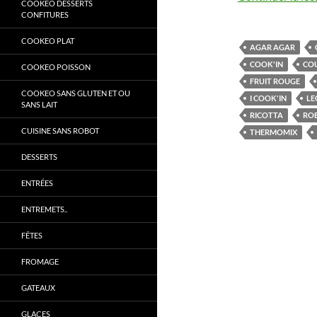
COOKEO DESSERTS
CONFITURES
COOKEO PLAT
AGAR AGAR
COOK'IN
COU
COOKEO POISSON
FRUIT ROUGE
COOKEO SANS GLUTEN ET OU
I COOK'IN
LE
SANS LAIT
RICOTTA
RO
CUISINE SANS ROBOT
THERMOMIX
DESSERTS
ENTRÉES
ENTREMETS..
FÊTES
FROMAGE
GATEAUX
GLACES