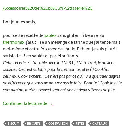
Accessoires%20de%20p%C3%A2tisserie%20
Bonjour les amis,
pour cette recette de
sablés
sans gluten ni beurre au
thermomix
j’ai utilisé un mélange de farine que j’ai tenté mais
moi-même et cette fois avec de l’huile. Et bien, je suis plutôt
satisfaite. Bien sablés et pas étouffants.
Cette recette est faisable avec le TM 31 , TM 5, Tm6, Monsieur
cuisine ! Ceci est valable pour le companion et le (i) Cook’in,
delimix, Cook expert… Ce n’est pas parce qu’il y a quelques degrés
de différence que vous ne pouvez pas le faire. Pour le i Cook in et le
companion, mettez respectivement une et deux vitesses de plus.
Sablés sans gluten ni beurre (huile d’oli
Continuer la lecture de
→
BISCUIT
BISCUITS
COMPANION
FÊTES
GATEAUX