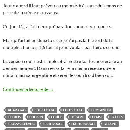
Tout d’abord il faut prévoir au moins 5 h à cause du temps de
prise de la crème mousseuse.
Ce jour là, j’ai fait deux préparations pour deux moules.
Mais je l’ai fait en deux fois car je n’ai pas fait le test de la
multiplication par 1,5 fois et je ne voulais pas faire d’erreur.
La version coulis est simple et à mettre sur le cheesecake au
dernier moment. Dans ce cas faire la même recette que le
miroir mais sans gélatine et servir le couli froid bien sûr..
Cheesecake Speculos miroir ou coulis au
Continuer la lecture de
→
AGAR AGAR
CHEESE CAKE
CHEESECAKE
COMPANION
COOK IN
COOK'IN
COULIS
DESSERT
FRAISE
FRAISES
FROMAGE BLANC
FRUIT ROUGE
FRUITS ROUGES
GELAINE