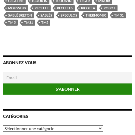
GÉLATINE
I COOK IN
I COOK'IN
LEGER
MIROIR
MOUSSEUX
RECETTE
RECETTES
RICOTTA
ROBOT
SABLÉ BRETON
SABLÉS
SPECULOS
THERMOMIX
TM 31
TM 5
TM31
TM5
ABONNEZ VOUS
CATÉGORIES
Catégories