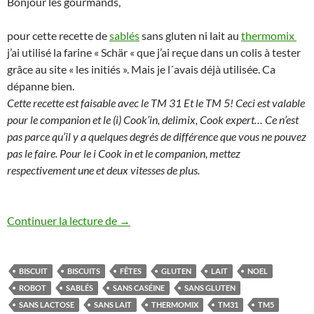
Bonjour les gourmands,
pour cette recette de
sablés
sans gluten ni lait au
thermomix
j’ai utilisé la farine « Schär « que j’ai reçue dans un colis à tester
grâce au site « les initiés ». Mais je l´avais déjà utilisée. Ca
dépanne bien.
Cette recette est faisable avec le TM 31 Et le TM 5! Ceci est valable
pour le companion et le (i) Cook’in, delimix, Cook expert… Ce n’est
pas parce qu’il y a quelques degrés de différence que vous ne pouvez
pas le faire. Pour le i Cook in et le companion, mettez
respectivement une et deux vitesses de plus.
Biscuits Sablés sans gluten ni lait au th
Continuer la lecture de
→
BISCUIT
BISCUITS
FÊTES
GLUTEN
LAIT
NOEL
ROBOT
SABLÉS
SANS CASÉINE
SANS GLUTEN
SANS LACTOSE
SANS LAIT
THERMOMIX
TM31
TM5