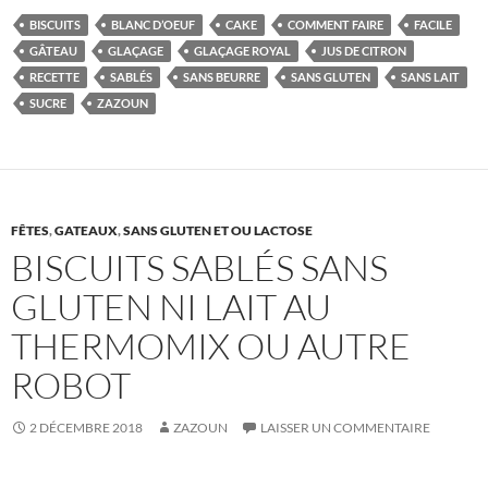
BISCUITS
BLANC D’OEUF
CAKE
COMMENT FAIRE
FACILE
GÂTEAU
GLAÇAGE
GLAÇAGE ROYAL
JUS DE CITRON
RECETTE
SABLÉS
SANS BEURRE
SANS GLUTEN
SANS LAIT
SUCRE
ZAZOUN
FÊTES
,
GATEAUX
,
SANS GLUTEN ET OU LACTOSE
BISCUITS SABLÉS SANS
GLUTEN NI LAIT AU
THERMOMIX OU AUTRE
ROBOT
2 DÉCEMBRE 2018
ZAZOUN
LAISSER UN COMMENTAIRE