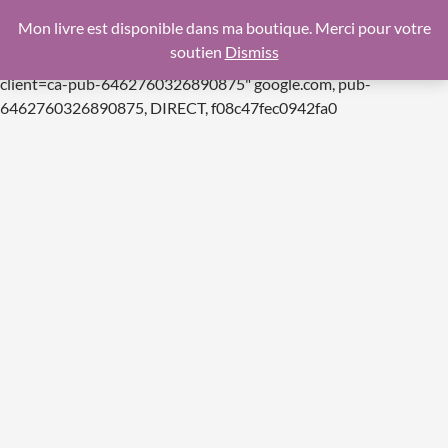
google.com, pub-6462760326890875, DIRECT,
Mon livre est disponible dans ma boutique. Merci pour votre
f08c47fec0942fa0
soutien
Dismiss
https://pagead2.googlesyndication.com/pagead/js/adsbygoogle.js
client=ca-pub-6462760326890875"
google.com, pub-
Aller
6462760326890875, DIRECT, f08c47fec0942fa0
au
contenu