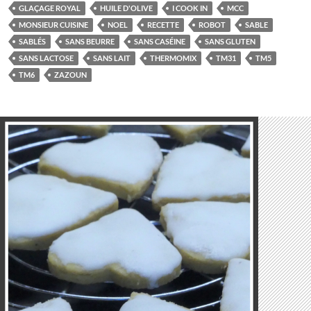
GLAÇAGE ROYAL
HUILE D'OLIVE
I COOK IN
MCC
MONSIEUR CUISINE
NOEL
RECETTE
ROBOT
SABLE
SABLÉS
SANS BEURRE
SANS CASÉINE
SANS GLUTEN
SANS LACTOSE
SANS LAIT
THERMOMIX
TM31
TM5
TM6
ZAZOUN