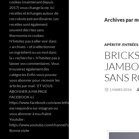
cookeo (maintenant depuis
2017) vous change la vie. Ici
recettes et échanges autour de
ces robots extraordinaires. Les
Archives par mo
recettes sont également
souvent décrites sans
thermomix ni cookeo.
N’hésitez pas à aller voir dans
APÉRITIF
,
ENTRÉES
« archives » et à sélectionner
BRICK
un ingrédient ou un mot dans
la « recherche ». N’hésitez pas à
JAMBO
laisser vos commentaires. Vous
trouverez également des
SANS R
catégories.Enfin vous pouvez
vous abonner pour recevoir les
articles par mail..’ET VOUS
1 MARS 2016
ABONNER A MA PAGE
FACEBOOK ici
https://www.facebook.com/aveclethermomixetcookeodezazoun/
me reejoindre sur intagram ou
vous abonner à ma chaîne
Youtube :
https://www.youtube.com/channel/UC6Pa6dF808fmGjZ5MMlrtaA
Bonne visite