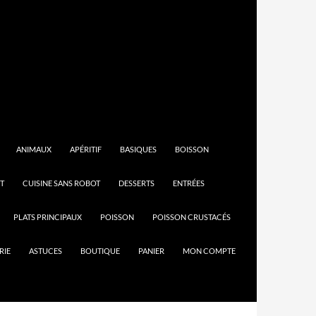
ANIMAUX
APÉRITIF
BASIQUES
BOISSON
T
CUISINE SANS ROBOT
DESSERTS
ENTRÉES
PLATS PRINCIPAUX
POISSON
POISSON CRUSTACÉS
RIE
ASTUCES
BOUTIQUE
PANIER
MON COMPTE