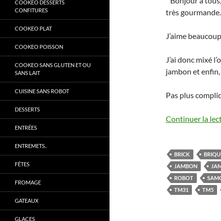
Bonjour à tous,
COOKEO DESSERTS
CONFITURES
très gourmande.
COOKEO PLAT
J’aime beaucoup
COOKEO POISSON
J’ai donc mixé l’o
COOKEO SANS GLUTEN ET OU
jambon et enfin, 
SANS LAIT
CUISINE SANS ROBOT
Pas plus compli
DESSERTS
Continuer la lec
ENTRÉES
ENTREMETS..
BRICK
BRIQU
FÊTES
JAMBON
JA
ROBOT
SAM
FROMAGE
TM31
TM5
GATEAUX
GLACES