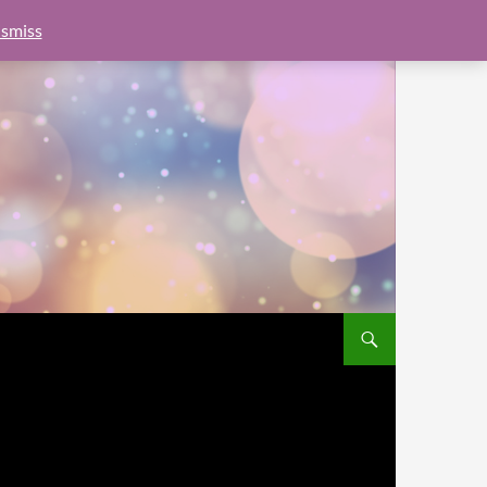
e.js?client=ca-pub-6462760326890875"
google.com, pub-
smiss