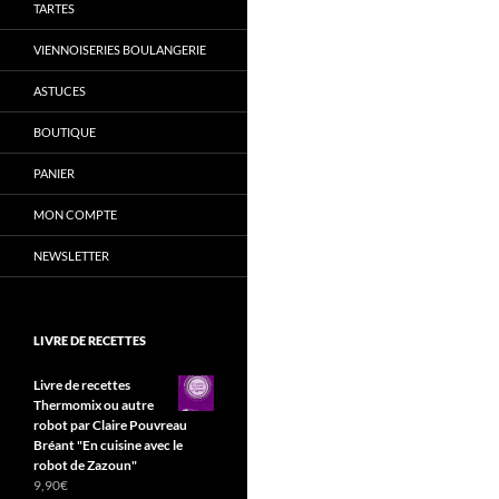
TARTES
VIENNOISERIES BOULANGERIE
ASTUCES
BOUTIQUE
PANIER
MON COMPTE
NEWSLETTER
LIVRE DE RECETTES
Livre de recettes
Thermomix ou autre
robot par Claire Pouvreau
Bréant "En cuisine avec le
robot de Zazoun"
9,90
€