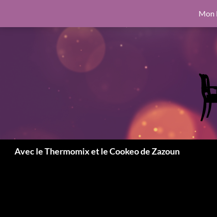
google.com, pub-6462760326890875, DIRECT, f08c47fec0942fa0
Mon l
Aller
6462760326890875, DIRECT, f08c47fec0942fa0
au
contenu
Recherche
Avec le Thermomix et le Cookeo de Zazoun