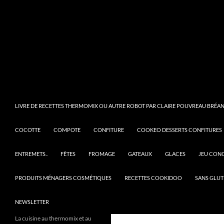
LIVRE DE RECETTES THERMOMIX OU AUTRE ROBOT PAR CLAIRE POUVREAU BRÉANT
COCOTTE
COMPOTE
CONFITURE
COOKEO DESSERTS CONFITURES
ENTREMETS..
FÊTES
FROMAGE
GATEAUX
GLACES
JEU CON
PRODUITS MÉNAGERS COSMÉTIQUES
RECETTES COOKIDOO
SANS GLUT
NEWSLETTER
La cuisine au thermomix et au