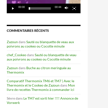
00:00
00:44
COMMENTAIRES RÉCENTS
Zazoun
dans
Sauté ou blanquette de veau aux
poivrons au cookeo ou Cocotte minute
chef_Cookeo
dans
Sauté ou blanquette de veau
pliage
aux poivrons au cookeo ou Cocotte minute
Zazoun
dans
Buche au citron meringuée au
Thermomix
Comparatif Thermomix TM6 et TM7 | Avec le
Thermomix et le Cookeo de Zazoun
dans
Mon
livre de recettes Thermomix à commander ici
Sèvre
dans
Le TM7 est sorti hier !!!! Annonce de
Vorwerk