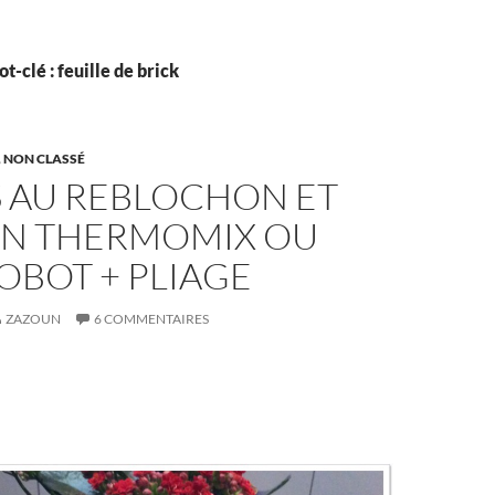
t-clé : feuille de brick
,
NON CLASSÉ
S AU REBLOCHON ET
N THERMOMIX OU
OBOT + PLIAGE
ZAZOUN
6 COMMENTAIRES