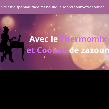
 https://pagead2.googlesyndication.com/pagead/js/adsbygoogl
ivre est disponible dans ma boutique. Merci pour votre soutien
Di