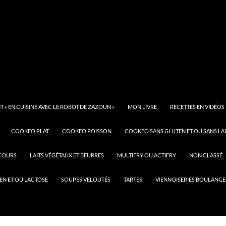
 « EN CUISINE AVEC LE ROBOT DE ZAZOUN »
MON LIVRE
RECETTES EN VIDÉOS
COOKEO PLAT
COOKEO POISSON
COOKEO SANS GLUTEN ET OU SANS LAI
COURS
LAITS VÉGÉTAUX ET BEURRES
MULTIFRY OU ACTIFRY
NON CLASSÉ
EN ET OU LACTOSE
SOUPES VELOUTÉS
TARTES
VIENNOISERIES BOULANGE