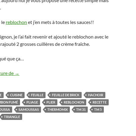
 aujourd’hui je vous propose une recette simple mais
.
 le
reblochon
et j’en mets à toutes les sauces!!
ignon, je l’ai fait revenir et ajouté le reblochon avec le
rajouté 2 grosses cuillères de crème fraîche.
qué que ça…
Bricks au reblochon et jambon Thermomix ou sans robot + 
ture de
→
E
CUISINE
FEUILLE
FEUILLE DE BRICK
HACHOIR
MBON FUMÉ
PLIAGE
PLIER
REBLOCHON
RECETTE
OUSSA
SAMOUSSAS
THERMOMIX
TM 31
TM 5
TRIANGLE