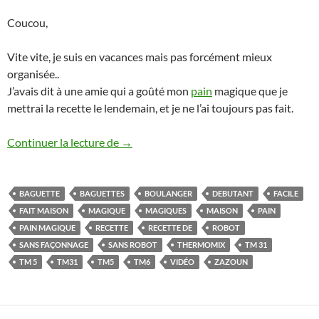
Coucou,
Vite vite, je suis en vacances mais pas forcément mieux
organisée..
J’avais dit à une amie qui a goûté mon
pain
magique que je
mettrai la recette le lendemain, et je ne l’ai toujours pas fait.
Pain magique de Zazoun aux céréales ou s
Continuer la lecture de
→
BAGUETTE
BAGUETTES
BOULANGER
DEBUTANT
FACILE
FAIT MAISON
MAGIQUE
MAGIQUES
MAISON
PAIN
PAIN MAGIQUE
RECETTE
RECETTE DE
ROBOT
SANS FAÇONNAGE
SANS ROBOT
THERMOMIX
TM 31
TM 5
TM31
TM5
TM6
VIDÉO
ZAZOUN