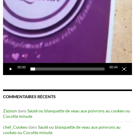
00:00
00:44
COMMENTAIRES RÉCENTS
Zazoun
dans
Sauté ou blanquette de veau aux poivrons au cookeo ou
Cocotte minute
chef_Cookeo
dans
Sauté ou blanquette de veau aux poivrons au
cookeo ou Cocotte minute