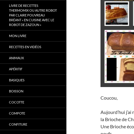
LIVRE DE RECETTES
THERMOMIX OU AUTRE ROBOT
PAR CLAIRE POUVREAU
BRÉANT « EN CUISINE AVEC LE
ROBOT DE ZAZOUN »
MON LIVRE
RECETTES EN VIDÉOS
ANIMAUX
APÉRITIF
BASIQUES
BOISSON
Coucou,
COCOTTE
Aujourd’hui j’ai
COMPOTE
la Brioche de Ch
CONFITURE
Une Brioche éco
oeufs.