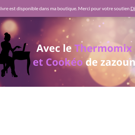
 https://pagead2.googlesyndication.com/pagead/js/adsbygoogl
ivre est disponible dans ma boutique. Merci pour votre soutien
Di