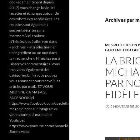
cookeo (maintenant depuis
2017) vous change la vie. Ici
recettes et échanges autour de
ces robots extraordinaires. Les
Archives par mo
recettes sont également
souvent décrites sans
thermomix ni cookeo.
N’hésitez pas à aller voir dans
MES RECETTES EN 
« archives » et à sélectionner
GLUTEN ET OU LAC
un ingrédient ou un mot dans
LA BR
la « recherche ». N’hésitez pas à
laisser vos commentaires. Vous
MICHA
trouverez également des
catégories.Enfin vous pouvez
PAR N
vous abonner pour recevoir les
articles par mail..’ET VOUS
FIDÈLE
ABONNER A MA PAGE
FACEBOOK ici
https://www.facebook.com/aveclethermomixetcookeodezazoun/
5 NOVEMBRE 20
me reejoindre sur intagram ou
vous abonner à ma chaîne
Youtube :
https://www.youtube.com/channel/UC6Pa6dF808fmGjZ5MMlrtaA
Bonne visite