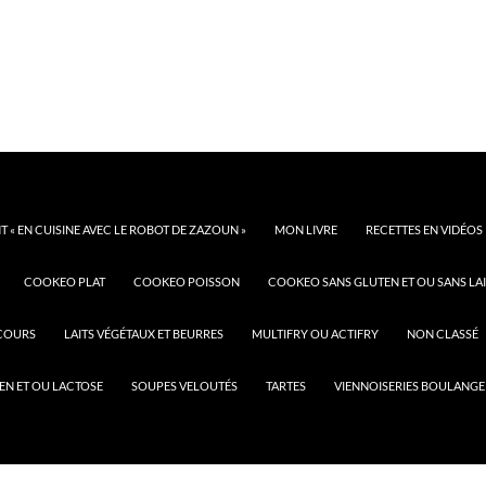
 « EN CUISINE AVEC LE ROBOT DE ZAZOUN »
MON LIVRE
RECETTES EN VIDÉOS
COOKEO PLAT
COOKEO POISSON
COOKEO SANS GLUTEN ET OU SANS LAI
COURS
LAITS VÉGÉTAUX ET BEURRES
MULTIFRY OU ACTIFRY
NON CLASSÉ
EN ET OU LACTOSE
SOUPES VELOUTÉS
TARTES
VIENNOISERIES BOULANGE