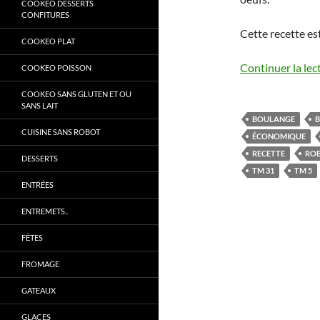
COOKEO DESSERTS
CONFITURES
Cette recette es
COOKEO PLAT
Continuer la lec
COOKEO POISSON
COOKEO SANS GLUTEN ET OU
SANS LAIT
BOULANGE
B
CUISINE SANS ROBOT
ÉCONOMIQUE
RECETTE
RO
DESSERTS
TM 31
TM 5
ENTRÉES
ENTREMETS..
FÊTES
FROMAGE
GATEAUX
GLACES