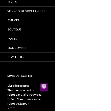
TARTES
VIENNOISERIES BOULANGERIE
ASTUCES
BOUTIQUE
PANIER
MON COMPTE
NEWSLETTER
LIVRE DE RECETTES
Livre de recettes
Thermomix ou autre
robot par Claire Pouvreau
Bréant "En cuisine avec le
robot de Zazoun"
9,90
€