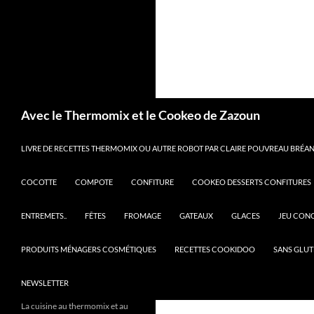
Recherche
Avec le Thermomix et le Cookeo de Zazoun
LIVRE DE RECETTES THERMOMIX OU AUTRE ROBOT PAR CLAIRE POUVREAU BRÉANT
COCOTTE
COMPOTE
CONFITURE
COOKEO DESSERTS CONFITURES
ENTREMETS..
FÊTES
FROMAGE
GATEAUX
GLACES
JEU CON
PRODUITS MÉNAGERS COSMÉTIQUES
RECETTES COOKIDOO
SANS GLUT
NEWSLETTER
La cuisine au thermomix et au