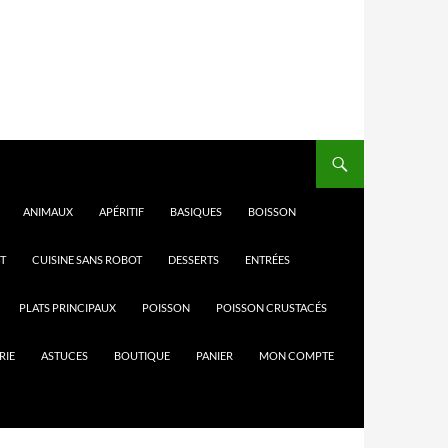
ANIMAUX
APÉRITIF
BASIQUES
BOISSON
T
CUISINE SANS ROBOT
DESSERTS
ENTRÉES
PLATS PRINCIPAUX
POISSON
POISSON CRUSTACÉS
RIE
ASTUCES
BOUTIQUE
PANIER
MON COMPTE