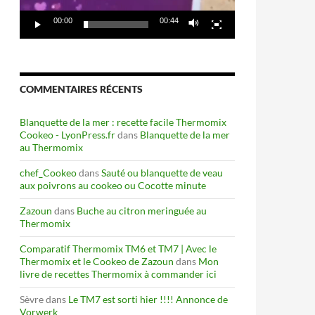
00:00
00:44
 internautes fidèles
COMMENTAIRES RÉCENTS
Blanquette de la mer : recette facile Thermomix
Cookeo - LyonPress.fr
dans
Blanquette de la mer
au Thermomix
chef_Cookeo
dans
Sauté ou blanquette de veau
aux poivrons au cookeo ou Cocotte minute
Zazoun
dans
Buche au citron meringuée au
Thermomix
Comparatif Thermomix TM6 et TM7 | Avec le
Thermomix et le Cookeo de Zazoun
dans
Mon
livre de recettes Thermomix à commander ici
Sèvre
dans
Le TM7 est sorti hier !!!! Annonce de
Vorwerk