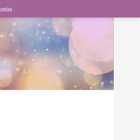
e.js?client=ca-pub-6462760326890875"
google.com, pub-
smiss