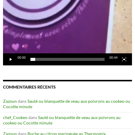
00:00
00:44
COMMENTAIRES RÉCENTS
Zazoun
dans
Sauté ou blanquette de veau aux poivrons au cookeo ou
Cocotte minute
chef_Cookeo
dans
Sauté ou blanquette de veau aux poivrons au
cookeo ou Cocotte minute
Zazoun
dans
Buche au citron meringuée au Thermomix