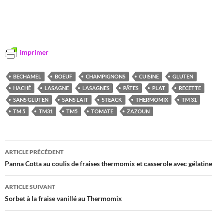
imprimer
BECHAMEL
BOEUF
CHAMPIGNONS
CUISINE
GLUTEN
HACHÉ
LASAGNE
LASAGNES
PÂTES
PLAT
RECETTE
SANS GLUTEN
SANS LAIT
STEACK
THERMOMIX
TM 31
TM 5
TM31
TM5
TOMATE
ZAZOUN
Navigation
ARTICLE PRÉCÉDENT
des
Panna Cotta au coulis de fraises thermomix et casserole avec gélatine
articles
ARTICLE SUIVANT
Sorbet à la fraise vanillé au Thermomix