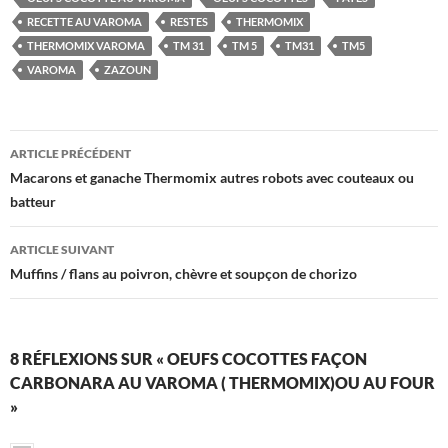
RECETTE AU VAROMA
RESTES
THERMOMIX
THERMOMIX VAROMA
TM 31
TM 5
TM31
TM5
VAROMA
ZAZOUN
Navigation
ARTICLE PRÉCÉDENT
des
Macarons et ganache Thermomix autres robots avec couteaux ou
batteur
articles
ARTICLE SUIVANT
Muffins / flans au poivron, chèvre et soupçon de chorizo
8 RÉFLEXIONS SUR « OEUFS COCOTTES FAÇON
CARBONARA AU VAROMA ( THERMOMIX)OU AU FOUR
»