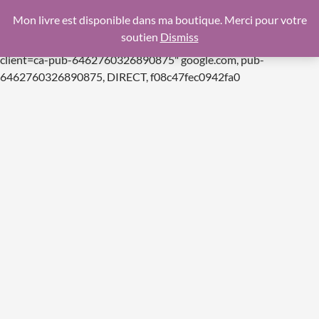
google.com, pub-6462760326890875, DIRECT,
Mon livre est disponible dans ma boutique. Merci pour votre
f08c47fec0942fa0
soutien
Dismiss
https://pagead2.googlesyndication.com/pagead/js/adsbygoogle.js
client=ca-pub-6462760326890875"
google.com, pub-
Aller
6462760326890875, DIRECT, f08c47fec0942fa0
au
contenu