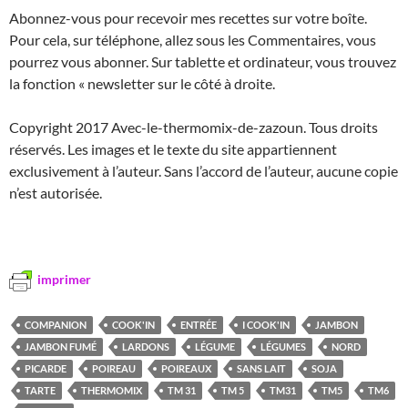
Abonnez-vous pour recevoir mes recettes sur votre boîte.
Pour cela, sur téléphone, allez sous les Commentaires, vous
pourrez vous abonner. Sur tablette et ordinateur, vous trouvez
la fonction « newsletter sur le côté à droite.
Copyright 2017 Avec-le-thermomix-de-zazoun. Tous droits
réservés. Les images et le texte du site appartiennent
exclusivement à l’auteur. Sans l’accord de l’auteur, aucune copie
n’est autorisée.
imprimer
COMPANION
COOK'IN
ENTRÉE
I COOK'IN
JAMBON
JAMBON FUMÉ
LARDONS
LÉGUME
LÉGUMES
NORD
PICARDE
POIREAU
POIREAUX
SANS LAIT
SOJA
TARTE
THERMOMIX
TM 31
TM 5
TM31
TM5
TM6