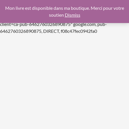
google.com, pub-6462760326890875, DIRECT,
Mon livre est disponible dans ma boutique. Merci pour votre
f08c47fec0942fa0
soutien
Dismiss
https://pagead2.googlesyndication.com/pagead/js/adsbygoogle.js
client=ca-pub-6462760326890875"
google.com, pub-
Aller
6462760326890875, DIRECT, f08c47fec0942fa0
au
contenu