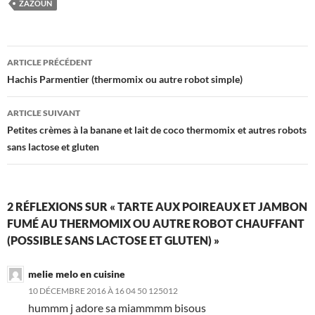
ZAZOUN
Navigation
ARTICLE PRÉCÉDENT
des
Hachis Parmentier (thermomix ou autre robot simple)
articles
ARTICLE SUIVANT
Petites crèmes à la banane et lait de coco thermomix et autres robots
sans lactose et gluten
2 RÉFLEXIONS SUR « TARTE AUX POIREAUX ET JAMBON
FUMÉ AU THERMOMIX OU AUTRE ROBOT CHAUFFANT
(POSSIBLE SANS LACTOSE ET GLUTEN) »
melie melo en cuisine
10 DÉCEMBRE 2016 À 16 04 50 125012
hummm j adore sa miammmm bisous