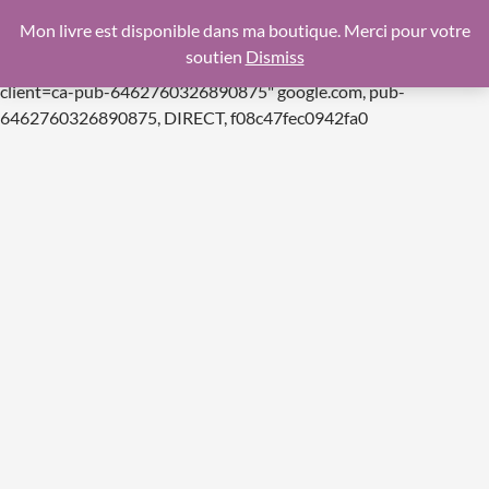
google.com, pub-6462760326890875, DIRECT,
Mon livre est disponible dans ma boutique. Merci pour votre
f08c47fec0942fa0
soutien
Dismiss
https://pagead2.googlesyndication.com/pagead/js/adsbygoogle.js
client=ca-pub-6462760326890875"
google.com, pub-
Aller
6462760326890875, DIRECT, f08c47fec0942fa0
au
contenu