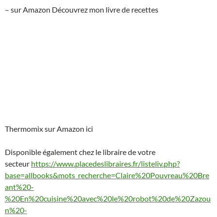
– sur Amazon Découvrez mon livre de recettes
Thermomix sur Amazon ici
Disponible également chez le libraire de votre
secteur
https://www.placedeslibraires.fr/listeliv.php?
base=allbooks&mots_recherche=Claire%20Pouvreau%20Bre
ant%20-
%20En%20cuisine%20avec%20le%20robot%20de%20Zazou
n%20-