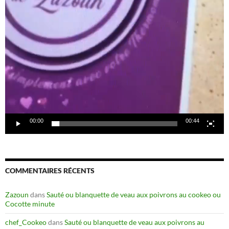
00:00
00:44
COMMENTAIRES RÉCENTS
Zazoun
dans
Sauté ou blanquette de veau aux poivrons au cookeo ou
Cocotte minute
chef_Cookeo
dans
Sauté ou blanquette de veau aux poivrons au