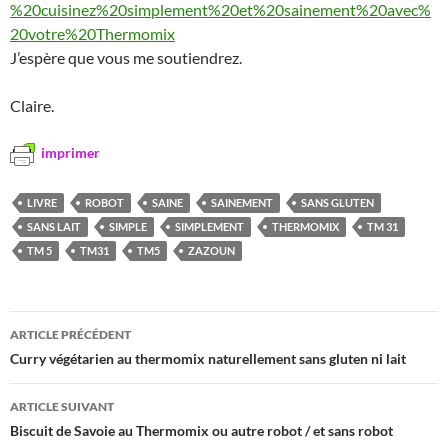
%20cuisinez%20simplement%20et%20sainement%20avec%
20votre%20Thermomix
J’espère que vous me soutiendrez.
Claire.
imprimer
LIVRE
ROBOT
SAINE
SAINEMENT
SANS GLUTEN
SANS LAIT
SIMPLE
SIMPLEMENT
THERMOMIX
TM 31
TM 5
TM31
TM5
ZAZOUN
Navigation
ARTICLE PRÉCÉDENT
des
Curry végétarien au thermomix naturellement sans gluten ni lait
articles
ARTICLE SUIVANT
Biscuit de Savoie au Thermomix ou autre robot / et sans robot