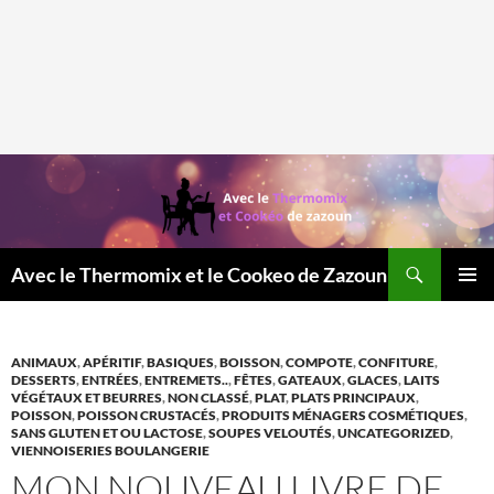
Recherche
Avec le Thermomix et le Cookeo de Zazoun
MENU
PRINCI
ANIMAUX
,
APÉRITIF
,
BASIQUES
,
BOISSON
,
COMPOTE
,
CONFITURE
,
DESSERTS
,
ENTRÉES
,
ENTREMETS..
,
FÊTES
,
GATEAUX
,
GLACES
,
LAITS
VÉGÉTAUX ET BEURRES
,
NON CLASSÉ
,
PLAT
,
PLATS PRINCIPAUX
,
POISSON
,
POISSON CRUSTACÉS
,
PRODUITS MÉNAGERS COSMÉTIQUES
,
SANS GLUTEN ET OU LACTOSE
,
SOUPES VELOUTÉS
,
UNCATEGORIZED
,
VIENNOISERIES BOULANGERIE
MON NOUVEAU LIVRE DE