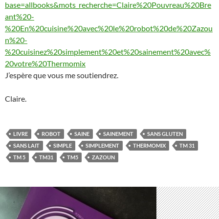
base=allbooks&mots_recherche=Claire%20Pouvreau%20Bre
ant%20-
%20En%20cuisine%20avec%20le%20robot%20de%20Zazou
n%20-
%20cuisinez%20simplement%20et%20sainement%20avec%
20votre%20Thermomix
J’espère que vous me soutiendrez.
Claire.
LIVRE
ROBOT
SAINE
SAINEMENT
SANS GLUTEN
SANS LAIT
SIMPLE
SIMPLEMENT
THERMOMIX
TM 31
TM 5
TM31
TM5
ZAZOUN