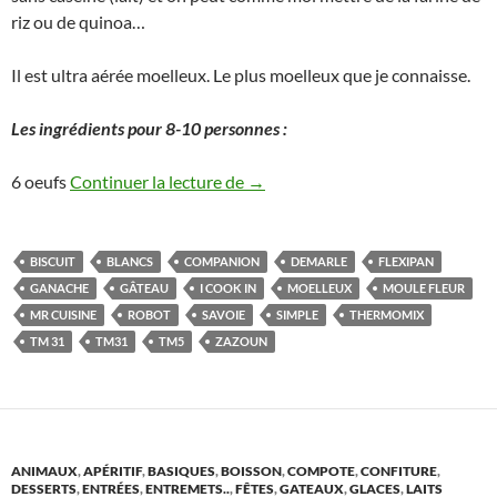
riz ou de quinoa…
Il est ultra aérée moelleux. Le plus moelleux que je connaisse.
Les ingrédients pour 8-10 personnes :
Biscuit de Savoie au Thermomix ou
6 oeufs
Continuer la lecture de
→
BISCUIT
BLANCS
COMPANION
DEMARLE
FLEXIPAN
GANACHE
GÂTEAU
I COOK IN
MOELLEUX
MOULE FLEUR
MR CUISINE
ROBOT
SAVOIE
SIMPLE
THERMOMIX
TM 31
TM31
TM5
ZAZOUN
ANIMAUX
,
APÉRITIF
,
BASIQUES
,
BOISSON
,
COMPOTE
,
CONFITURE
,
DESSERTS
,
ENTRÉES
,
ENTREMETS..
,
FÊTES
,
GATEAUX
,
GLACES
,
LAITS