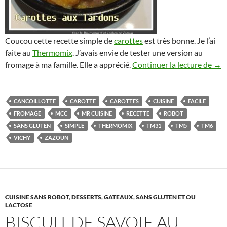
Coucou cette recette simple de
carottes
est très bonne. Je l’ai
faite au
Thermomix
. J’avais envie de tester une version au
Caro
fromage à ma famille. Elle a apprécié.
Continuer la lecture de
→
CANCOILLOTTE
CAROTTE
CAROTTES
CUISINE
FACILE
FROMAGE
MCC
MR CUISINE
RECETTE
ROBOT
SANS GLUTEN
SIMPLE
THERMOMIX
TM31
TM5
TM6
VICHY
ZAZOUN
CUISINE SANS ROBOT
,
DESSERTS
,
GATEAUX
,
SANS GLUTEN ET OU
LACTOSE
BISCUIT DE SAVOIE AU