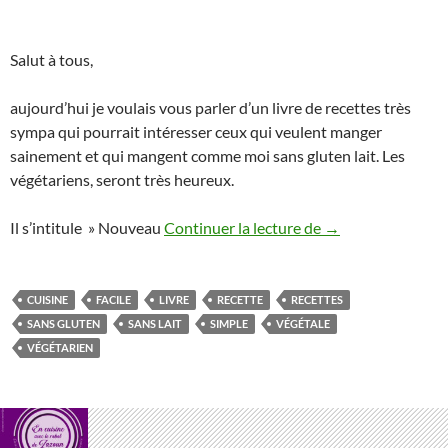
Salut à tous,
aujourd’hui je voulais vous parler d’un livre de recettes très
sympa qui pourrait intéresser ceux qui veulent manger
sainement et qui mangent comme moi sans gluten lait. Les
végétariens, seront très heureux.
Livre sur la cuisin
Il s’intitule » Nouveau
Continuer la lecture de
→
CUISINE
FACILE
LIVRE
RECETTE
RECETTES
SANS GLUTEN
SANS LAIT
SIMPLE
VÉGÉTALE
VÉGÉTARIEN