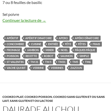
7 ou 8 feuilles de basilic
Sel poivre
Verrines rafraîchissantes concombre, sa
Continuer la lecture de
→
APÉRITIF
APÉRITIF DINATOIRE
APERO
APÉRO DÎNATOIRE
CONCOMBRE
CUISINE
ENTRÉE
FÊTE
FÊTES
FRAIS
FROMAGE
JAMBON
MIXER
NOEL
PÂQUES PÂQUE
POISSON
RECETTE
ROBOT
SAUMON
SIMPLE
ST VALENTIN
TM 31
TM 5
TM31
TM5
TM6
VACHE QUI RIT
VERRINE
VERRINES
ZAZOUN
COOKEO PLAT
,
COOKEO POISSON
,
COOKEO SANS GLUTEN ET OU SANS
LAIT
,
SANS GLUTEN ET OU LACTOSE
DAURADE AU CHOU