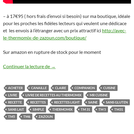
– à 17€95 ( hors frais d’envoi si besoin) sur ma boutique, idéale
pour les proches les fidèles lecteurs qui veulent une dédicace
et les envois à l’étranger avec un prix attractif ici
http://avec-
le-thermomix-de-zazoun.com/boutique/
Sur amazon en rupture de stock pour le moment
Mon livre de recettes Thermomix à comm
Continuer la lecture de
→
ACHETER
CANAILLE
CLAIRE
COMPANION
CUISINE
LIVRE
LIVRE DE RECETTES AU THERMOMIX
MR CUISINE
RECETTE
RECETTES
RECETTES LIGHT
SAINE
SANS GLUTEN
SANS LAIT
SIMPLE
THERMOMIX
TM 31
TM 5
TM31
TM5
TM6
ZAZOUN