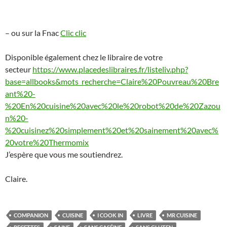
– ou sur la Fnac
Clic clic
Disponible également chez le libraire de votre
secteur
https://www.placedeslibraires.fr/listeliv.php?
base=allbooks&mots_recherche=Claire%20Pouvreau%20Bre
ant%20-
%20En%20cuisine%20avec%20le%20robot%20de%20Zazou
n%20-
%20cuisinez%20simplement%20et%20sainement%20avec%
20votre%20Thermomix
J’espère que vous me soutiendrez.
Claire.
COMPANION
CUISINE
I COOK IN
LIVRE
MR CUISINE