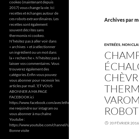
cookeo (maintenant depuis
2017) vous change la vie. Ici
recettes et échanges autour de
ces robots extraordinaires. Les
Archives par mo
recettes sont également
souvent décrites sans
thermomix ni cookeo.
N’hésitez pas à aller voir dans
ENTRÉES
,
NON CLA
« archives » et à sélectionner
CHAMP
un ingrédient ou un mot dans
la « recherche ». N’hésitez pas à
ÉCHALO
laisser vos commentaires. Vous
trouverez également des
CHÈVR
catégories.Enfin vous pouvez
vous abonner pour recevoir les
THERM
articles par mail..’ET VOUS
ABONNER A MA PAGE
VAROMA
FACEBOOK ici
https://www.facebook.com/aveclethermomixetcookeodezazoun/
ROBOT
me reejoindre sur intagram ou
vous abonner à ma chaîne
Youtube :
20 FÉVRIER 2016
https://www.youtube.com/channel/UC6Pa6dF808fmGjZ5MMlrtaA
Bonne visite