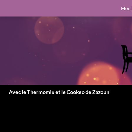
google.com, pub-6462760326890875, DIRECT, f08c47fec0942fa0
Mon l
Aller
6462760326890875, DIRECT, f08c47fec0942fa0
au
contenu
Recherche
Avec le Thermomix et le Cookeo de Zazoun