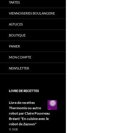
TARTES
VIENNOISERIES BOULANGERIE
ASTUCES
BOUTIQUE
PANIER
MON COMPTE
NEWSLETTER
LIVRE DE RECETTES
Livre de recettes
Thermomix ou autre
robot par Claire Pouvreau
Bréant "En cuisine avec le
robot de Zazoun"
9,90
€