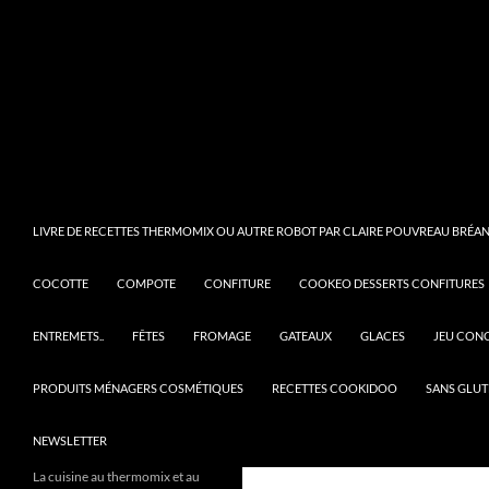
LIVRE DE RECETTES THERMOMIX OU AUTRE ROBOT PAR CLAIRE POUVREAU BRÉANT
COCOTTE
COMPOTE
CONFITURE
COOKEO DESSERTS CONFITURES
ENTREMETS..
FÊTES
FROMAGE
GATEAUX
GLACES
JEU CON
PRODUITS MÉNAGERS COSMÉTIQUES
RECETTES COOKIDOO
SANS GLUT
NEWSLETTER
La cuisine au thermomix et au