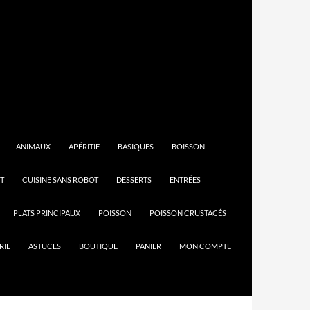
ANIMAUX
APÉRITIF
BASIQUES
BOISSON
T
CUISINE SANS ROBOT
DESSERTS
ENTRÉES
PLATS PRINCIPAUX
POISSON
POISSON CRUSTACÉS
RIE
ASTUCES
BOUTIQUE
PANIER
MON COMPTE