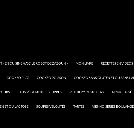
 « EN CUISINE AVEC LE ROBOT DE ZAZOUN »
MON LIVRE
RECETTES EN VIDÉOS
COOKEO PLAT
COOKEO POISSON
COOKEO SANS GLUTEN ET OU SANS LAI
COURS
LAITS VÉGÉTAUX ET BEURRES
MULTIFRY OU ACTIFRY
NON CLASSÉ
EN ET OU LACTOSE
SOUPES VELOUTÉS
TARTES
VIENNOISERIES BOULANGE