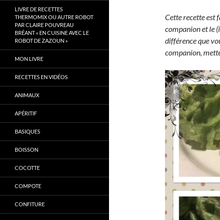
LIVRE DE RECETTES
Cette recette est 
THERMOMIX OU AUTRE ROBOT
PAR CLAIRE POUVREAU
companion et le (i
BRÉANT « EN CUISINE AVEC LE
différence que vou
ROBOT DE ZAZOUN »
companion, mettez
MON LIVRE
RECETTES EN VIDÉOS
ANIMAUX
APÉRITIF
BASIQUES
BOISSON
COCOTTE
COMPOTE
CONFITURE