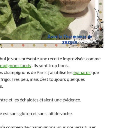
ui je vous présente une recette improvisée, comme
mpignons farcis
. Ils sont trop bons..
s champignons de Paris, j’ai utilisé les
épinards
que
 frigo. Très peu, mais c’est toujours quelques
s.
ntre et les échalotes étaient une évidence.
 est sans gluten et sans lait de vache.
qu’à combien de champignons vous pouvez utiliser,