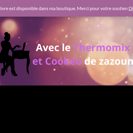
 https://pagead2.googlesyndication.com/pagead/js/adsbygoogl
ivre est disponible dans ma boutique. Merci pour votre soutien
Di