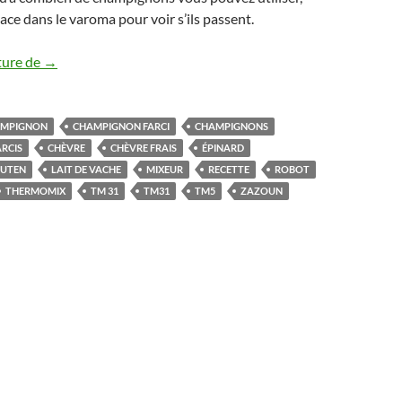
ace dans le varoma pour voir s’ils passent.
Champignons farcis aux échalotes, épinards et chèvre exqu
ture de
→
MPIGNON
CHAMPIGNON FARCI
CHAMPIGNONS
RCIS
CHÈVRE
CHÈVRE FRAIS
ÉPINARD
LUTEN
LAIT DE VACHE
MIXEUR
RECETTE
ROBOT
THERMOMIX
TM 31
TM31
TM5
ZAZOUN