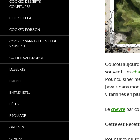
COOKEO DESSERTS
CONFITURES
COOKEO PLAT
COOKEO POISSON
COOKEO SANS GLUTEN ET OU
SANS LAIT
CUISINE SANS ROBOT
Coucou aujourdh
DESSERTS
souvent. Les
cha
Pour cuisiner me
ENTRÉES
j’avais dans mon
ENTREMETS..
vitamines en plu
FÊTES
Le
chèvre
par co
FROMAGE
Cette est Recette
GATEAUX
Pour savoir jus
GLACES