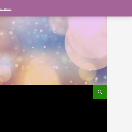
e.js?client=ca-pub-6462760326890875"
google.com, pub-
smiss