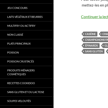
mettez-les en pl
JEU CONCOURS
Continuer la lec
LAITS VÉGÉTAUX ET BEURRES
MULTIFRY OU ACTIFRY
CASÉINE
CHA
NON CLASSÉ
CHAMPIGNONS FA
PLATS PRINCIPAUX
ÉPINARDS
G
SANS GLUTEN
POISSON
POISSON CRUSTACÉS
PRODUITS MÉNAGERS
COSMÉTIQUES
RECETTES COOKIDOO
SANS GLUTEN ET OU LACTOSE
SOUPES VELOUTÉS