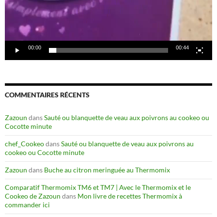
00:00
00:44
COMMENTAIRES RÉCENTS
Zazoun
dans
Sauté ou blanquette de veau aux poivrons au cookeo ou
Cocotte minute
chef_Cookeo
dans
Sauté ou blanquette de veau aux poivrons au
cookeo ou Cocotte minute
Zazoun
dans
Buche au citron meringuée au Thermomix
Comparatif Thermomix TM6 et TM7 | Avec le Thermomix et le
Cookeo de Zazoun
dans
Mon livre de recettes Thermomix à
commander ici