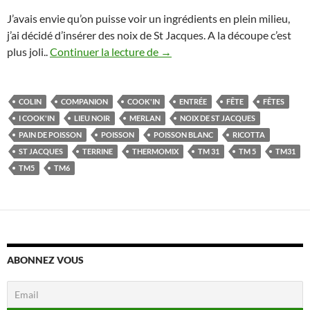
J’avais envie qu’on puisse voir un ingrédients en plein milieu,
j’ai décidé d’insérer des noix de St Jacques. A la découpe c’est
Terrine de poisson aux St Jacq
plus joli..
Continuer la lecture de
→
COLIN
COMPANION
COOK'IN
ENTRÉE
FÊTE
FÊTES
I COOK'IN
LIEU NOIR
MERLAN
NOIX DE ST JACQUES
PAIN DE POISSON
POISSON
POISSON BLANC
RICOTTA
ST JACQUES
TERRINE
THERMOMIX
TM 31
TM 5
TM31
TM5
TM6
ABONNEZ VOUS