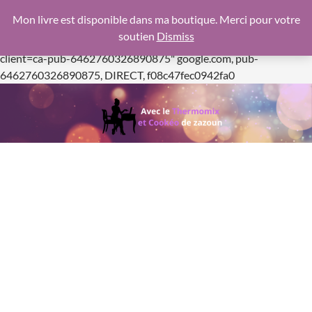
google.com, pub-6462760326890875, DIRECT,
Mon livre est disponible dans ma boutique. Merci pour votre
f08c47fec0942fa0
soutien
Dismiss
https://pagead2.googlesyndication.com/pagead/js/adsbygoogle.js
client=ca-pub-6462760326890875"
google.com, pub-
Aller
6462760326890875, DIRECT, f08c47fec0942fa0
au
contenu