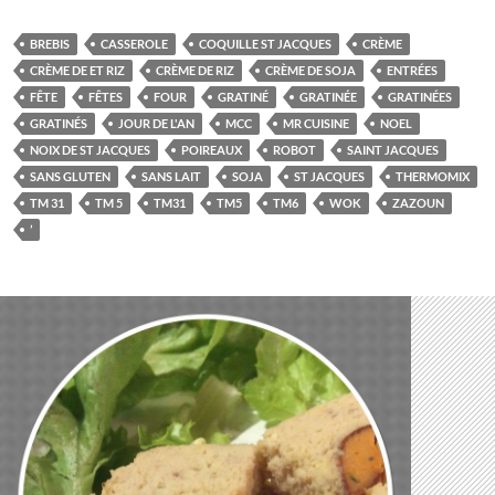
BREBIS
CASSEROLE
COQUILLE ST JACQUES
CRÈME
CRÈME DE ET RIZ
CRÈME DE RIZ
CRÈME DE SOJA
ENTRÉES
FÊTE
FÊTES
FOUR
GRATINÉ
GRATINÉE
GRATINÉES
GRATINÉS
JOUR DE L'AN
MCC
MR CUISINE
NOEL
NOIX DE ST JACQUES
POIREAUX
ROBOT
SAINT JACQUES
SANS GLUTEN
SANS LAIT
SOJA
ST JACQUES
THERMOMIX
TM 31
TM 5
TM31
TM5
TM6
WOK
ZAZOUN
’