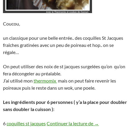
Coucou,
un classique pour une belle entrée.. des coquilles St Jacques
fraîches gratinées avec un peu de poireau et hop.. on se
régale…
On peut utiliser des noix de st jacques surgelées qu’on qu’on
fera décongeler au préalable.
J’ai utilisé mon
thermomix
mais on peut faire revenir les
poireaux puis le reste dans un wok, une poele.
Les ingrédients pour 6 personnes ( y’a la place pour doubler
sans doubler la cuisson ):
Coquilles st jacqu
6
coquilles st jacques
Continuer la lecture de
→