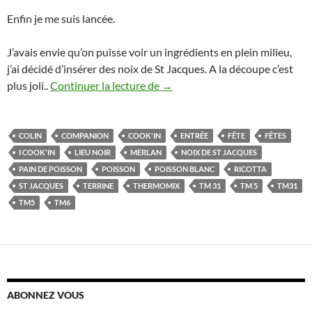
Enfin je me suis lancée.
J’avais envie qu’on puisse voir un ingrédients en plein milieu,
j’ai décidé d’insérer des noix de St Jacques. A la découpe c’est
Terrine de poisson aux St Jacq
plus joli..
Continuer la lecture de
→
COLIN
COMPANION
COOK'IN
ENTRÉE
FÊTE
FÊTES
I COOK'IN
LIEU NOIR
MERLAN
NOIX DE ST JACQUES
PAIN DE POISSON
POISSON
POISSON BLANC
RICOTTA
ST JACQUES
TERRINE
THERMOMIX
TM 31
TM 5
TM31
TM5
TM6
ABONNEZ VOUS