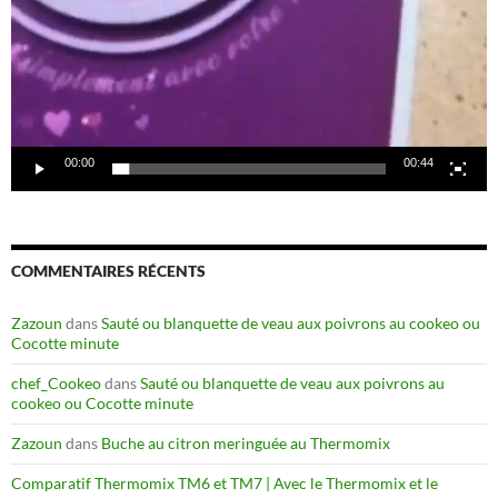
00:00
00:44
COMMENTAIRES RÉCENTS
Zazoun
dans
Sauté ou blanquette de veau aux poivrons au cookeo ou
Cocotte minute
chef_Cookeo
dans
Sauté ou blanquette de veau aux poivrons au
cookeo ou Cocotte minute
Zazoun
dans
Buche au citron meringuée au Thermomix
Comparatif Thermomix TM6 et TM7 | Avec le Thermomix et le