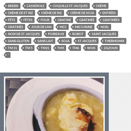
BREBIS
CASSEROLE
COQUILLE ST JACQUES
CRÈME
CRÈME DE ET RIZ
CRÈME DE RIZ
CRÈME DE SOJA
ENTRÉES
FÊTE
FÊTES
FOUR
GRATINÉ
GRATINÉE
GRATINÉES
GRATINÉS
JOUR DE L'AN
MCC
MR CUISINE
NOEL
NOIX DE ST JACQUES
POIREAUX
ROBOT
SAINT JACQUES
SANS GLUTEN
SANS LAIT
SOJA
ST JACQUES
THERMOMIX
TM 31
TM 5
TM31
TM5
TM6
WOK
ZAZOUN
’