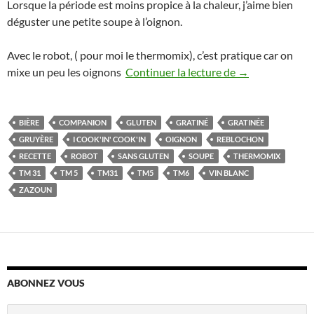
Lorsque la période est moins propice à la chaleur, j’aime bien
déguster une petite soupe à l’oignon.
Avec le robot, ( pour moi le thermomix), c’est pratique car on
Soupe à l’oigno
mixe un peu les oignons
Continuer la lecture de
→
BIÈRE
COMPANION
GLUTEN
GRATINÉ
GRATINÉE
GRUYÈRE
I COOK'IN' COOK'IN
OIGNON
REBLOCHON
RECETTE
ROBOT
SANS GLUTEN
SOUPE
THERMOMIX
TM 31
TM 5
TM31
TM5
TM6
VIN BLANC
ZAZOUN
ABONNEZ VOUS