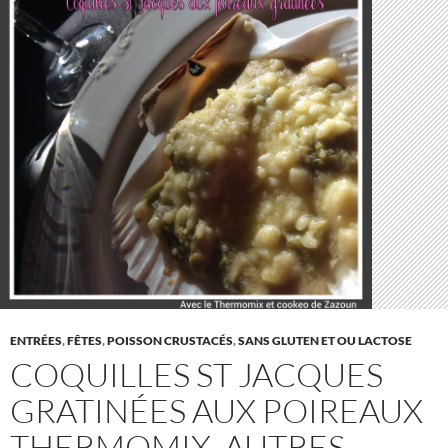
ENTRÉES
,
FÊTES
,
POISSON CRUSTACÉS
,
SANS GLUTEN ET OU LACTOSE
COQUILLES ST JACQUES
GRATINÉES AUX POIREAUX
THERMOMIX, AUTRES