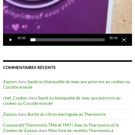
00:00
00:44
COMMENTAIRES RÉCENTS
Zazoun
dans
Sauté ou blanquette de veau aux poivrons au cookeo ou
Cocotte minute
chef_Cookeo
dans
Sauté ou blanquette de veau aux poivrons au
cookeo ou Cocotte minute
Zazoun
dans
Buche au citron meringuée au Thermomix
Comparatif Thermomix TM6 et TM7 | Avec le Thermomix et le
Cookeo de Zazoun
dans
Mon livre de recettes Thermomix à