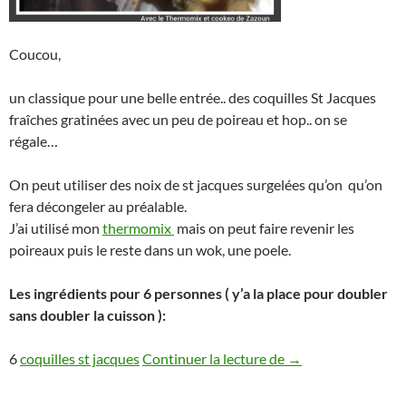
Coucou,
un classique pour une belle entrée.. des coquilles St Jacques
fraîches gratinées avec un peu de poireau et hop.. on se
régale…
On peut utiliser des noix de st jacques surgelées qu’on qu’on
fera décongeler au préalable.
J’ai utilisé mon
thermomix
mais on peut faire revenir les
poireaux puis le reste dans un wok, une poele.
Les ingrédients pour 6 personnes ( y’a la place pour doubler
sans doubler la cuisson ):
Coquilles st jacqu
6
coquilles st jacques
Continuer la lecture de
→