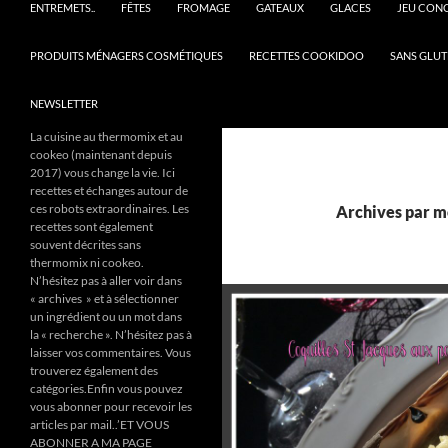
ENTREMETS..
FÊTES
FROMAGE
GATEAUX
GLACES
JEU CON
PRODUITS MÉNAGERS COSMÉTIQUES
RECETTES COOKIDOO
SANS GLUT
NEWSLETTER
La cuisine au thermomix et au
cookeo (maintenant depuis
2017) vous change la vie. Ici
recettes et échanges autour de
ces robots extraordinaires. Les
Archives par mo
recettes sont également
souvent décrites sans
thermomix ni cookeo.
N’hésitez pas à aller voir dans
« archives » et à sélectionner
un ingrédient ou un mot dans
la « recherche ». N’hésitez pas à
laisser vos commentaires. Vous
trouverez également des
catégories.Enfin vous pouvez
vous abonner pour recevoir les
articles par mail..’ET VOUS
ABONNER A MA PAGE