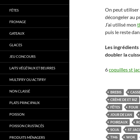
On peut utiliser
FÊTES
décongeler au pr
FROMAGE
J’ai utilisé mon
t
puis le reste da
GATEAUX
GLACES
Les ingrédients 
doubler la cuiss
JEU CONCOURS
LAITS VÉGÉTAUX ET BEURRES
6
coquilles st ja
MULTIFRY OU ACTIFRY
NON CLASSÉ
BREBIS
CASS
CRÈME DE ET RIZ
PLATS PRINCIPAUX
FÊTES
FOUR
POISSON
JOUR DE L'AN
POIREAUX
R
POISSON CRUSTACÉS
SOJA
ST JAC
TM6
WOK
PRODUITS MÉNAGERS