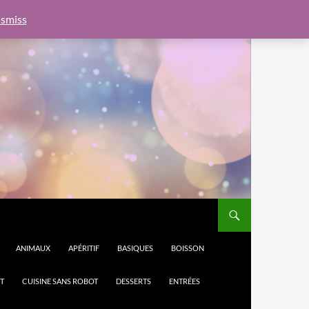
e.js?client=ca-pub-6462760326890875"
google.com, pub-
smiss
ANIMAUX
APÉRITIF
BASIQUES
BOISSON
T
CUISINE SANS ROBOT
DESSERTS
ENTRÉES