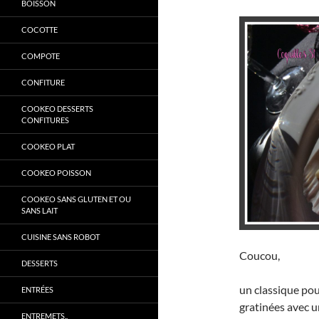
BOISSON
COCOTTE
COMPOTE
CONFITURE
COOKEO DESSERTS
CONFITURES
COOKEO PLAT
COOKEO POISSON
COOKEO SANS GLUTEN ET OU
SANS LAIT
CUISINE SANS ROBOT
Coucou,
DESSERTS
un classique pou
ENTRÉES
gratinées avec u
ENTREMETS..