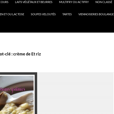
COURS
LAITS VÉGÉTAUX ET BEURRES
MULTIFRY OU ACTIFRY
NON CLASSÉ
EN ET OU LACTOSE
SOUPES VELOUTÉS
TARTES
VIENNOISERIES BOULANGE
t-clé : crème de Et riz