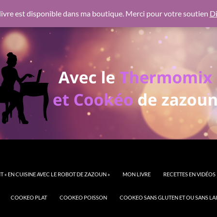
 https://pagead2.googlesyndication.com/pagead/js/adsbygoogl
ivre est disponible dans ma boutique. Merci pour votre soutien
Di
 « EN CUISINE AVEC LE ROBOT DE ZAZOUN »
MON LIVRE
RECETTES EN VIDÉOS
COOKEO PLAT
COOKEO POISSON
COOKEO SANS GLUTEN ET OU SANS LAI