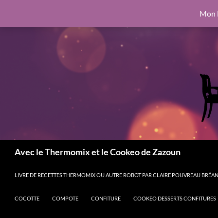
google.com, pub-6462760326890875, DIRECT, f08c47fec0942fa0
Mon l
Aller
6462760326890875, DIRECT, f08c47fec0942fa0
au
contenu
Recherche
Avec le Thermomix et le Cookeo de Zazoun
LIVRE DE RECETTES THERMOMIX OU AUTRE ROBOT PAR CLAIRE POUVREAU BRÉANT
COCOTTE
COMPOTE
CONFITURE
COOKEO DESSERTS CONFITURES