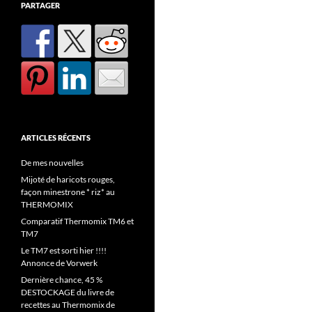
PARTAGER
ARTICLES RÉCENTS
De mes nouvelles
Mijoté de haricots rouges,
façon minestrone * riz* au
THERMOMIX
Comparatif Thermomix TM6 et
TM7
Le TM7 est sorti hier !!!!
Annonce de Vorwerk
Dernière chance, 45 %
DESTOCKAGE du livre de
recettes au Thermomix de