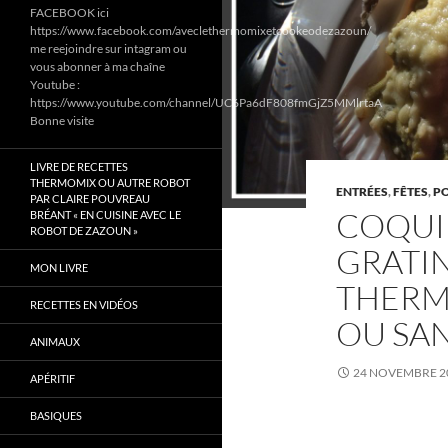
FACEBOOK ici
https://www.facebook.com/aveclethermomixetcookeodezazoun/
me reejoindre sur intagram ou
vous abonner à ma chaîne
Youtube :
https://www.youtube.com/channel/UC6Pa6dF808fmGjZ5MMlrtaA
Bonne visite
LIVRE DE RECETTES
THERMOMIX OU AUTRE ROBOT
ENTRÉES
,
FÊTES
,
PO
PAR CLAIRE POUVREAU
COQUIL
BRÉANT « EN CUISINE AVEC LE
ROBOT DE ZAZOUN »
GRATI
MON LIVRE
THERM
RECETTES EN VIDÉOS
OU SA
ANIMAUX
24 NOVEMBRE 2
APÉRITIF
BASIQUES