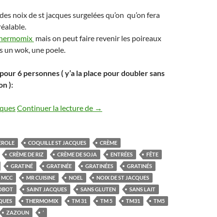
 des noix de st jacques surgelées qu’on qu’on fera
éalable.
hermomix
mais on peut faire revenir les poireaux
ns un wok, une poele.
pour 6 personnes ( y’a la place pour doubler sans
on ):
Coquilles st jacques gratinées aux p
cques
Continuer la lecture de
→
EROLE
COQUILLE ST JACQUES
CRÈME
CRÈME DE RIZ
CRÈME DE SOJA
ENTRÉES
FÊTE
GRATINÉ
GRATINÉE
GRATINÉES
GRATINÉS
MCC
MR CUISINE
NOEL
NOIX DE ST JACQUES
OBOT
SAINT JACQUES
SANS GLUTEN
SANS LAIT
QUES
THERMOMIX
TM 31
TM 5
TM31
TM5
ZAZOUN
’