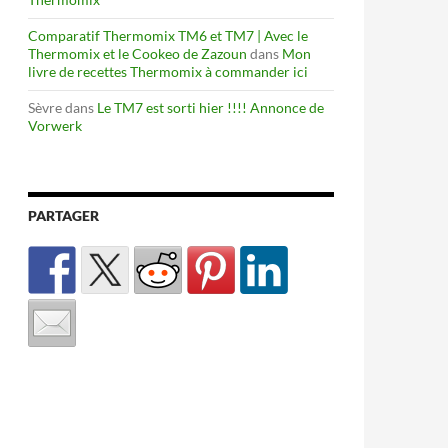
Comparatif Thermomix TM6 et TM7 | Avec le
Thermomix et le Cookeo de Zazoun
dans
Mon
livre de recettes Thermomix à commander ici
Sèvre
dans
Le TM7 est sorti hier !!!! Annonce de
Vorwerk
PARTAGER
oireaux thermomix, autres robots ou sans robot