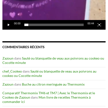
00:00
00:44
COMMENTAIRES RÉCENTS
Zazoun
dans
Sauté ou blanquette de veau aux poivrons au cookeo ou
Cocotte minute
chef_Cookeo
dans
Sauté ou blanquette de veau aux poivrons au
cookeo ou Cocotte minute
Zazoun
dans
Buche au citron meringuée au Thermomix
Comparatif Thermomix TM6 et TM7 | Avec le Thermomix et le
Cookeo de Zazoun
dans
Mon livre de recettes Thermomix à
commander ici