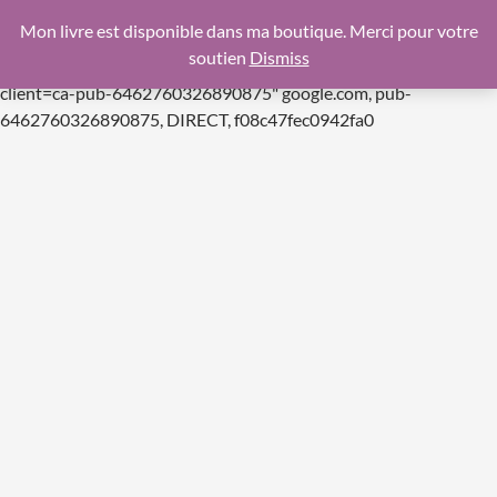
google.com, pub-6462760326890875, DIRECT,
Mon livre est disponible dans ma boutique. Merci pour votre
f08c47fec0942fa0
soutien
Dismiss
https://pagead2.googlesyndication.com/pagead/js/adsbygoogle.js
client=ca-pub-6462760326890875"
google.com, pub-
Aller
6462760326890875, DIRECT, f08c47fec0942fa0
au
contenu