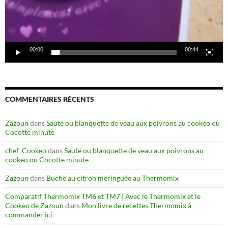
00:00
00:44
COMMENTAIRES RÉCENTS
Zazoun
dans
Sauté ou blanquette de veau aux poivrons au cookeo ou
Cocotte minute
chef_Cookeo
dans
Sauté ou blanquette de veau aux poivrons au
cookeo ou Cocotte minute
Zazoun
dans
Buche au citron meringuée au Thermomix
Comparatif Thermomix TM6 et TM7 | Avec le Thermomix et le
Cookeo de Zazoun
dans
Mon livre de recettes Thermomix à
commander ici