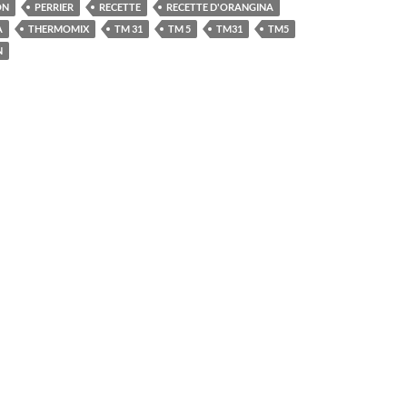
ON
PERRIER
RECETTE
RECETTE D'ORANGINA
A
THERMOMIX
TM 31
TM 5
TM31
TM5
N