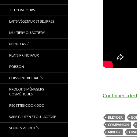
JEU CONCOURS
LAITS VÉGÉTAUX ET BEURRES
MULTIFRY OU ACTIFRY
NON CLASSÉ
PLATS PRINCIPAUX
POISSON
POISSON CRUSTACÉS
PRODUITS MÉNAGERS
COSMÉTIQUES
Continuer la lec
RECETTES COOKIDOO
SANS GLUTEN ET OU LACTOSE
BLENDER
BO
COMPANION
SOUPES VELOUTÉS
MIXEUR
ORA