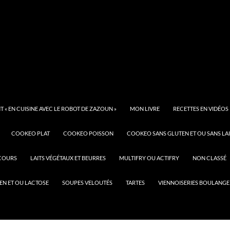
 « EN CUISINE AVEC LE ROBOT DE ZAZOUN »
MON LIVRE
RECETTES EN VIDÉOS
COOKEO PLAT
COOKEO POISSON
COOKEO SANS GLUTEN ET OU SANS LAI
COURS
LAITS VÉGÉTAUX ET BEURRES
MULTIFRY OU ACTIFRY
NON CLASSÉ
EN ET OU LACTOSE
SOUPES VELOUTÉS
TARTES
VIENNOISERIES BOULANGE