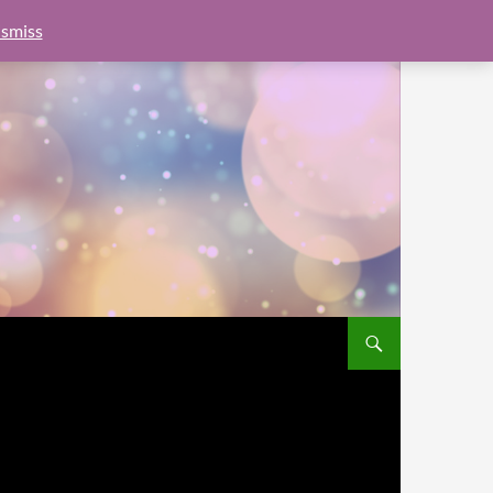
e.js?client=ca-pub-6462760326890875"
google.com, pub-
smiss