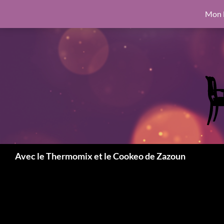
google.com, pub-6462760326890875, DIRECT, f08c47fec0942fa0
Mon l
Aller
6462760326890875, DIRECT, f08c47fec0942fa0
au
contenu
Recherche
Avec le Thermomix et le Cookeo de Zazoun