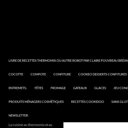
LIVRE DE RECETTES THERMOMIX OU AUTRE ROBOT PAR CLAIRE POUVREAU BRÉANT
COCOTTE
COMPOTE
CONFITURE
COOKEO DESSERTS CONFITURES
ENTREMETS..
FÊTES
FROMAGE
GATEAUX
GLACES
JEU CON
PRODUITS MÉNAGERS COSMÉTIQUES
RECETTES COOKIDOO
SANS GLUT
NEWSLETTER
La cuisine au thermomix et au