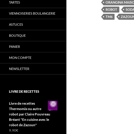
TARTES
ORANGINA MAIS
ROBOT
SOD
VIENNOISERIES BOULANGERIE
TM6
ZAZOU
ASTUCES
BOUTIQUE
PANIER
MON COMPTE
NEWSLETTER
LIVRE DE RECETTES
Livre de recettes
Thermomix ou autre
robot par Claire Pouvreau
Bréant "En cuisine avec le
robot de Zazoun"
9,90
€