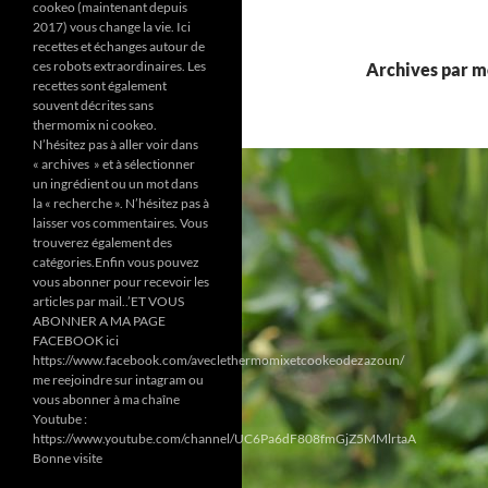
cookeo (maintenant depuis
2017) vous change la vie. Ici
recettes et échanges autour de
ces robots extraordinaires. Les
Archives par mo
recettes sont également
souvent décrites sans
thermomix ni cookeo.
N’hésitez pas à aller voir dans
« archives » et à sélectionner
un ingrédient ou un mot dans
la « recherche ». N’hésitez pas à
laisser vos commentaires. Vous
trouverez également des
catégories.Enfin vous pouvez
vous abonner pour recevoir les
articles par mail..’ET VOUS
ABONNER A MA PAGE
FACEBOOK ici
https://www.facebook.com/aveclethermomixetcookeodezazoun/
me reejoindre sur intagram ou
vous abonner à ma chaîne
Youtube :
https://www.youtube.com/channel/UC6Pa6dF808fmGjZ5MMlrtaA
Bonne visite