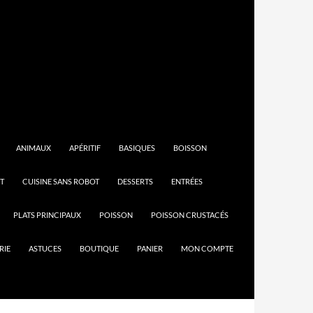
ANIMAUX
APÉRITIF
BASIQUES
BOISSON
T
CUISINE SANS ROBOT
DESSERTS
ENTRÉES
PLATS PRINCIPAUX
POISSON
POISSON CRUSTACÉS
RIE
ASTUCES
BOUTIQUE
PANIER
MON COMPTE