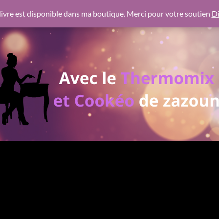
 https://pagead2.googlesyndication.com/pagead/js/adsbygoogl
ivre est disponible dans ma boutique. Merci pour votre soutien
Di