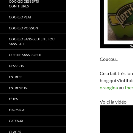
COOKEO DESSERTS
CONFITURES
COOKEO PLAT
COOKEO POISSON
COOKEO SANS GLUTEN ET OU
SANS LAIT
CUISINE SANS ROBOT
Coucou..
DESSERTS
Cela fait très lo
ENTRÉES
blog qui s’intitu
orangina
au
the
ENTREMETS..
FÊTES
Voici la vidéo
FROMAGE
GATEAUX
GLACES