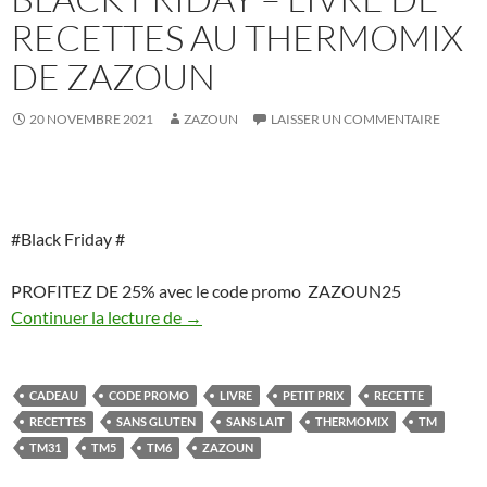
RECETTES AU THERMOMIX
DE ZAZOUN
20 NOVEMBRE 2021
ZAZOUN
LAISSER UN COMMENTAIRE
#Black Friday #
PROFITEZ DE 25% avec le code promo ZAZOUN25
Black Friday – livre de recettes au The
Continuer la lecture de
→
CADEAU
CODE PROMO
LIVRE
PETIT PRIX
RECETTE
RECETTES
SANS GLUTEN
SANS LAIT
THERMOMIX
TM
TM31
TM5
TM6
ZAZOUN