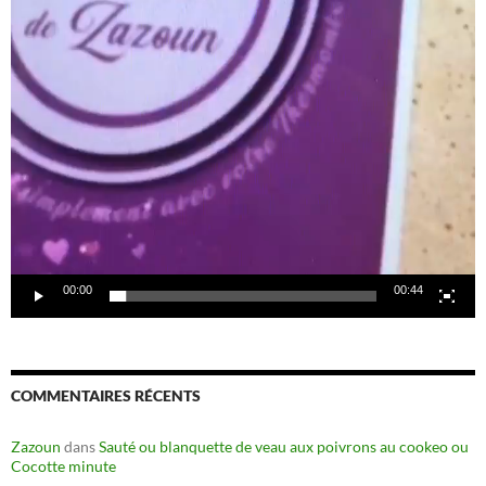
00:00
00:44
COMMENTAIRES RÉCENTS
Zazoun
dans
Sauté ou blanquette de veau aux poivrons au cookeo ou
Cocotte minute