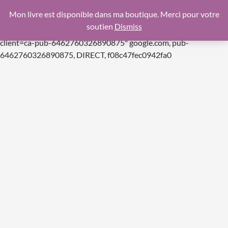
google.com, pub-6462760326890875, DIRECT,
Mon livre est disponible dans ma boutique. Merci pour votre
f08c47fec0942fa0
soutien
Dismiss
https://pagead2.googlesyndication.com/pagead/js/adsbygoogle.js
client=ca-pub-6462760326890875"
google.com, pub-
Aller
6462760326890875, DIRECT, f08c47fec0942fa0
au
contenu