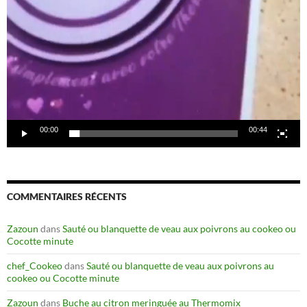
00:00
00:44
COMMENTAIRES RÉCENTS
Zazoun
dans
Sauté ou blanquette de veau aux poivrons au cookeo ou
Cocotte minute
chef_Cookeo
dans
Sauté ou blanquette de veau aux poivrons au
cookeo ou Cocotte minute
Zazoun
dans
Buche au citron meringuée au Thermomix