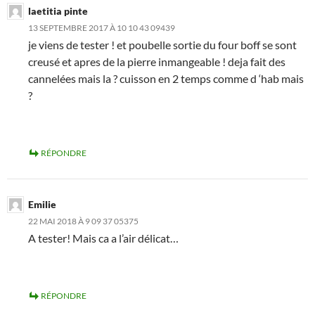
laetitia pinte
13 SEPTEMBRE 2017 À 10 10 43 09439
je viens de tester ! et poubelle sortie du four boff se sont
creusé et apres de la pierre inmangeable ! deja fait des
cannelées mais la ? cuisson en 2 temps comme d ‘hab mais
?
RÉPONDRE
Emilie
22 MAI 2018 À 9 09 37 05375
A tester! Mais ca a l’air délicat…
RÉPONDRE