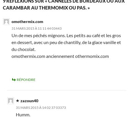
9 RÉFLEXIONS SUR « CANNELÉS DE BORDEAUX OU AUX
CARAMBAR AU THERMOMIX OU PAS. »
omothermix.com
31 MARS 2015 À 11 11 44 03443
Un de mes péchés mignons. Les petits au café et les gros
en dessert, avec un peu de chantilly, de la glace vanille et
du chocolat.
omothermix.com anciennement othermomix.com
RÉPONDRE
zazoun40
31 MARS 2015 À 14 02 37 03373
Humm.