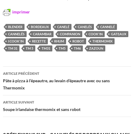
imprimer
BLENDER
BORDEAUX
CANELÉ
CANELÉS
CANNELÉ
CANNELÉS
CARAMBAR
COMPANION
COOK'IN
GATEAUX
I COOK'IN
RECETTE
RHUM
ROBOT
THERMOMIX
TM 31
TM 5
TM31
TM5
TM6
ZAZOUN
Navigation
ARTICLE PRÉCÉDENT
des
Pâte à pizza à l’épeautre, au levain d’épeautre avec ou sans
Thermomix
articles
ARTICLE SUIVANT
Soupe irlandaise thermomix et sans robot