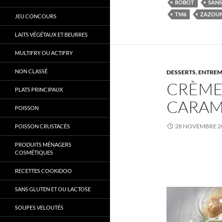
ROBOT
SANS
TM6
ZAZOU
JEU CONCOURS
LAITS VÉGÉTAUX ET BEURRES
MULTIFRY OU ACTIFRY
NON CLASSÉ
DESSERTS
,
ENTREM
CRÈME
PLATS PRINCIPAUX
CARAM
POISSON
28 NOVEMBRE 2
POISSON CRUSTACÉS
PRODUITS MÉNAGERS
COSMÉTIQUES
RECETTES COOKIDOO
SANS GLUTEN ET OU LACTOSE
SOUPES VELOUTÉS