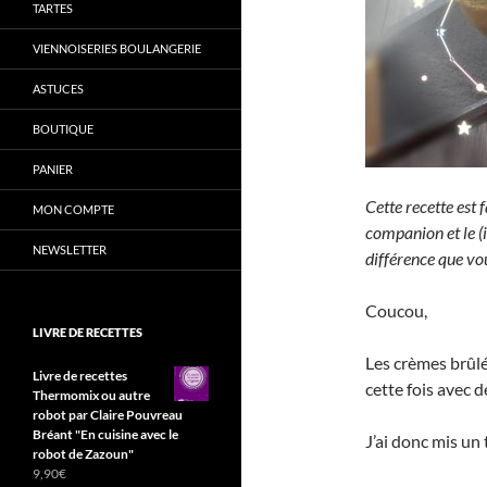
TARTES
VIENNOISERIES BOULANGERIE
ASTUCES
BOUTIQUE
PANIER
Cette recette est 
MON COMPTE
companion et le (i
NEWSLETTER
différence que vou
Coucou,
LIVRE DE RECETTES
Les crèmes brûlé
Livre de recettes
cette fois avec 
Thermomix ou autre
robot par Claire Pouvreau
Bréant "En cuisine avec le
J’ai donc mis un
robot de Zazoun"
9,90
€