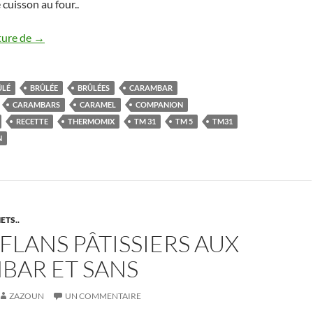
cuisson au four..
Crèmes brûlées aux carambar au Thermomix
ture de
→
ÛLÉ
BRÛLÉE
BRÛLÉES
CARAMBAR
CARAMBARS
CARAMEL
COMPANION
RECETTE
THERMOMIX
TM 31
TM 5
TM31
N
ETS..
 FLANS PÂTISSIERS AUX
BAR ET SANS
ZAZOUN
UN COMMENTAIRE