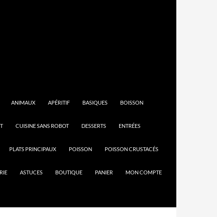
ANIMAUX
APÉRITIF
BASIQUES
BOISSON
T
CUISINE SANS ROBOT
DESSERTS
ENTRÉES
PLATS PRINCIPAUX
POISSON
POISSON CRUSTACÉS
RIE
ASTUCES
BOUTIQUE
PANIER
MON COMPTE