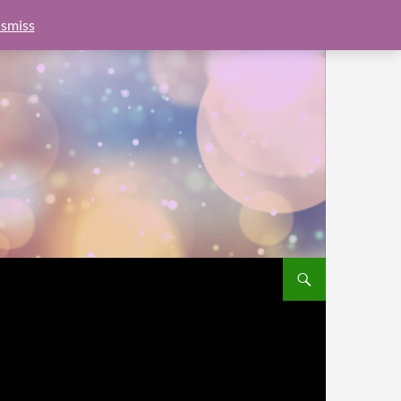
e.js?client=ca-pub-6462760326890875"
google.com, pub-
smiss