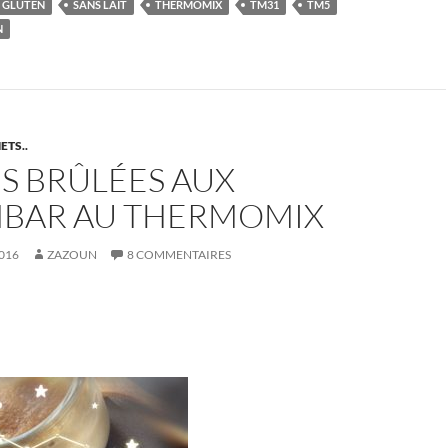
 GLUTEN
SANS LAIT
THERMOMIX
TM31
TM5
N
ETS..
S BRÛLÉES AUX
BAR AU THERMOMIX
016
ZAZOUN
8 COMMENTAIRES