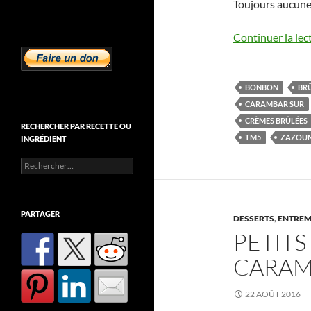
Toujours aucune 
Continuer la lec
BONBON
BR
CARAMBAR SUR
CRÈMES BRÛLÉES
RECHERCHER PAR RECETTE OU
TM5
ZAZOU
INGRÉDIENT
Rechercher :
PARTAGER
DESSERTS
,
ENTREM
PETITS
CARAM
22 AOÛT 2016