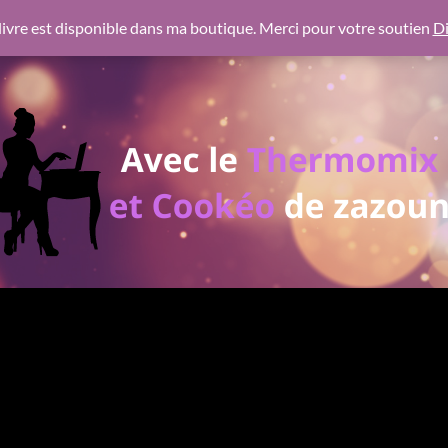
 https://pagead2.googlesyndication.com/pagead/js/adsbygoogl
ivre est disponible dans ma boutique. Merci pour votre soutien
Di