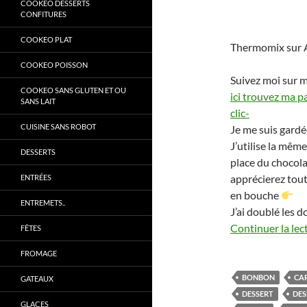
COOKEO DESSERTS
CONFITURES
COOKEO PLAT
Thermomix sur 
COOKEO POISSON
Suivez moi sur 
COOKEO SANS GLUTEN ET OU
ici trouvez ma p
SANS LAIT
clic-
CUISINE SANS ROBOT
Je me suis gard
J’utilise la mêm
DESSERTS
place du chocola
apprécierez tou
ENTRÉES
en bouche
ENTREMETS..
J’ai doublé les 
Continuer la lec
FÊTES
FROMAGE
BONBON
CA
GATEAUX
DESSERT
DES
GLACES