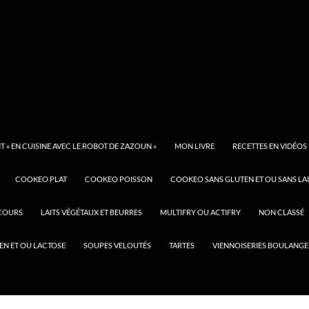
 « EN CUISINE AVEC LE ROBOT DE ZAZOUN »
MON LIVRE
RECETTES EN VIDÉOS
COOKEO PLAT
COOKEO POISSON
COOKEO SANS GLUTEN ET OU SANS LAI
COURS
LAITS VÉGÉTAUX ET BEURRES
MULTIFRY OU ACTIFRY
NON CLASSÉ
EN ET OU LACTOSE
SOUPES VELOUTÉS
TARTES
VIENNOISERIES BOULANGE