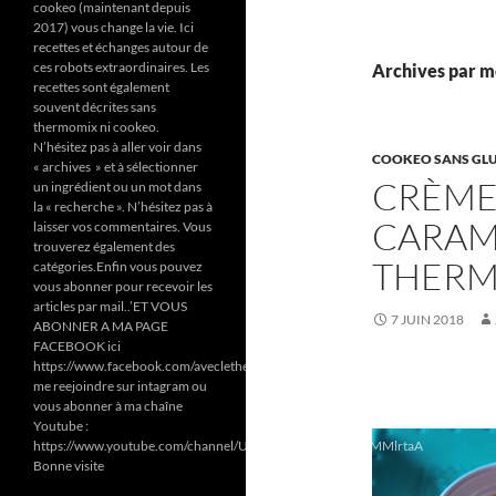
cookeo (maintenant depuis
2017) vous change la vie. Ici
recettes et échanges autour de
ces robots extraordinaires. Les
Archives par m
recettes sont également
souvent décrites sans
thermomix ni cookeo.
N’hésitez pas à aller voir dans
COOKEO SANS GLUT
« archives » et à sélectionner
CRÈME
un ingrédient ou un mot dans
la « recherche ». N’hésitez pas à
CARAM
laisser vos commentaires. Vous
trouverez également des
THERM
catégories.Enfin vous pouvez
vous abonner pour recevoir les
articles par mail..’ET VOUS
7 JUIN 2018
ABONNER A MA PAGE
FACEBOOK ici
https://www.facebook.com/aveclethermomixetcookeodezazoun/
me reejoindre sur intagram ou
vous abonner à ma chaîne
Youtube :
https://www.youtube.com/channel/UC6Pa6dF808fmGjZ5MMlrtaA
Bonne visite