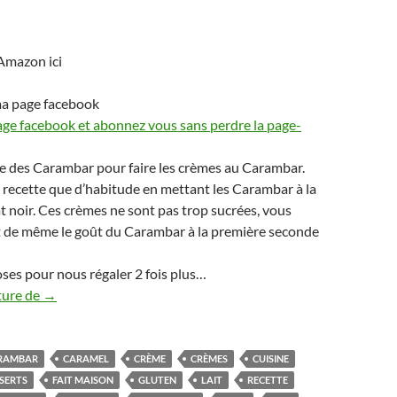
Amazon ici
ma page facebook
age facebook et abonnez vous sans perdre la page-
ée des Carambar pour faire les crèmes au Carambar.
e recette que d’habitude en mettant les Carambar à la
t noir. Ces crèmes ne sont pas trop sucrées, vous
t de même le goût du Carambar à la première seconde
doses pour nous régaler 2 fois plus…
crèmes dessert au carambar ou caramel thermomix
ture de
→
RAMBAR
CARAMEL
CRÈME
CRÈMES
CUISINE
SERTS
FAIT MAISON
GLUTEN
LAIT
RECETTE