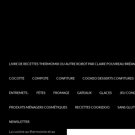
LIVRE DE RECETTES THERMOMIX OU AUTRE ROBOT PAR CLAIRE POUVREAU BRÉANT
COCOTTE
COMPOTE
CONFITURE
COOKEO DESSERTS CONFITURES
ENTREMETS..
FÊTES
FROMAGE
GATEAUX
GLACES
JEU CON
PRODUITS MÉNAGERS COSMÉTIQUES
RECETTES COOKIDOO
SANS GLUT
NEWSLETTER
La cuisine au thermomix et au