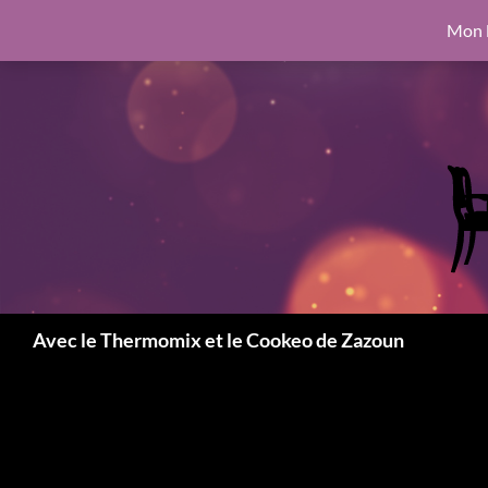
google.com, pub-6462760326890875, DIRECT, f08c47fec0942fa0
Mon l
Aller
6462760326890875, DIRECT, f08c47fec0942fa0
au
contenu
Recherche
Avec le Thermomix et le Cookeo de Zazoun