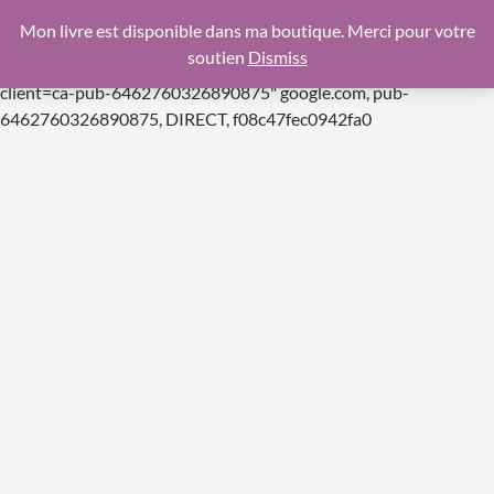
google.com, pub-6462760326890875, DIRECT,
Mon livre est disponible dans ma boutique. Merci pour votre
f08c47fec0942fa0
soutien
Dismiss
https://pagead2.googlesyndication.com/pagead/js/adsbygoogle.js
client=ca-pub-6462760326890875"
google.com, pub-
Aller
6462760326890875, DIRECT, f08c47fec0942fa0
au
contenu