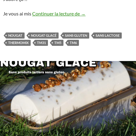
Nougat glacé au Thermomix 
Je vous ai mis
Continuer la lecture de
→
NOUGAT
NOUGAT GLACÉ
SANS GLUTEN
SANS LACTOSE
THERMOMIX
TM31
TM5
TM6