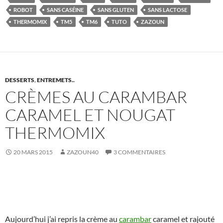
ROBOT
SANS CASÉINE
SANS GLUTEN
SANS LACTOSE
THERMOMIX
TM5
TM6
TUTO
ZAZOUN
DESSERTS
,
ENTREMETS..
CRÈMES AU CARAMBAR
CARAMEL ET NOUGAT
THERMOMIX
20 MARS 2015
ZAZOUN40
3 COMMENTAIRES
Aujourd’hui j’ai repris la crème au
carambar
caramel et rajouté