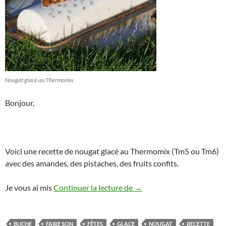
Nougat glacé au Thermomix
Bonjour,
Voici une recette de nougat glacé au Thermomix (Tm5 ou Tm6)
avec des amandes, des pistaches, des fruits confits.
Nougat glacé au Thermomix 
Je vous ai mis
Continuer la lecture de
→
BUCHE
FAIRE SON
FÊTES
GLACE
NOUGAT
RECETTE