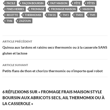
FACILE
FAÇON BOURSIN
FAIT MAISON
FÊTE
FÊTES
FINES HERBES
FROMAGE
FROMAGE MAISON
MAISON
RECETTE
THERMOMIX
TM 31
TM 5
TM31
TM5
TM6
ZAZOUN
Navigation
ARTICLE PRÉCÉDENT
des
Quinoa aux lardons et raisins secs thermomix ou à la casserole SANS
gluten et lactose
articles
ARTICLE SUIVANT
Petits flans de thon et chorizo thermomix ou n’importe quel robot
6 RÉFLEXIONS SUR « FROMAGE FRAIS MAISON STYLE
BOURSIN AUX ABRICOTS SECS, AIL THERMOMIX OU À
LA CASSEROLE »