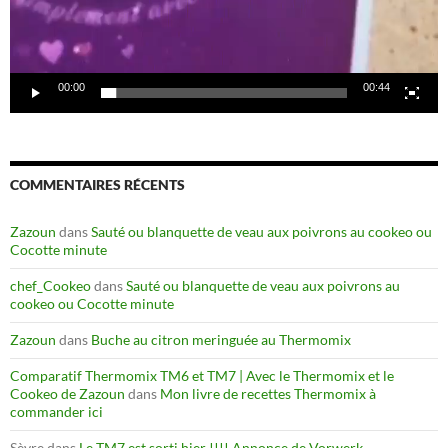
00:00
00:44
COMMENTAIRES RÉCENTS
Zazoun
dans
Sauté ou blanquette de veau aux poivrons au cookeo ou
Cocotte minute
chef_Cookeo
dans
Sauté ou blanquette de veau aux poivrons au
cookeo ou Cocotte minute
Zazoun
dans
Buche au citron meringuée au Thermomix
Comparatif Thermomix TM6 et TM7 | Avec le Thermomix et le
Cookeo de Zazoun
dans
Mon livre de recettes Thermomix à
commander ici
Sèvre
dans
Le TM7 est sorti hier !!!! Annonce de Vorwerk