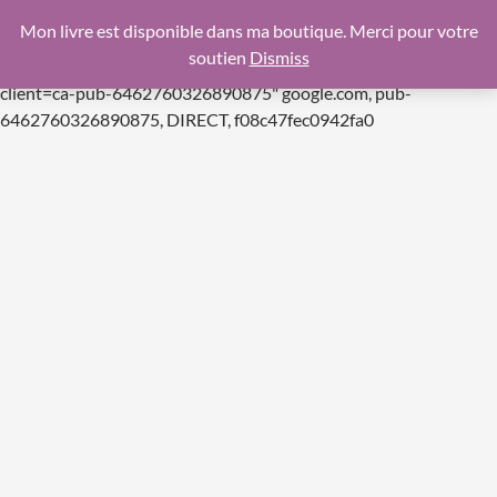
google.com, pub-6462760326890875, DIRECT,
Mon livre est disponible dans ma boutique. Merci pour votre
f08c47fec0942fa0
soutien
Dismiss
https://pagead2.googlesyndication.com/pagead/js/adsbygoogle.js
client=ca-pub-6462760326890875"
google.com, pub-
Aller
6462760326890875, DIRECT, f08c47fec0942fa0
au
contenu