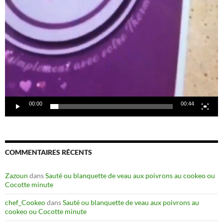
00:00
00:44
COMMENTAIRES RÉCENTS
Zazoun
dans
Sauté ou blanquette de veau aux poivrons au cookeo ou
Cocotte minute
chef_Cookeo
dans
Sauté ou blanquette de veau aux poivrons au
cookeo ou Cocotte minute