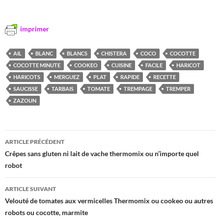
imprimer
AIL
BLANC
BLANCS
CHISTERA
COCO
COCOTTE
COCOTTE MINUTE
COOKEO
CUISINE
FACILE
HARICOT
HARICOTS
MERGUEZ
PLAT
RAPIDE
RECETTE
SAUCISSE
TARBAIS
TOMATE
TREMPAGE
TREMPER
ZAZOUN
Navigation
ARTICLE PRÉCÉDENT
des
Crêpes sans gluten ni lait de vache thermomix ou n’importe quel
robot
articles
ARTICLE SUIVANT
Velouté de tomates aux vermicelles Thermomix ou cookeo ou autres
robots ou cocotte, marmite