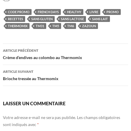
CODE PROMO
FRENCH DAYS
HEALTHY
LIVRE
PROMO
RECETTES
SANS GLUTEN
SANS LACTOSE
SANS LAIT
THERMOMIX
TM31
TM5
TM6
ZAZOUN
Navigation
ARTICLE PRÉCÉDENT
des
Crème d’endives au colombo au Thermomix
articles
ARTICLE SUIVANT
Brioche tressée au Thermomix
LAISSER UN COMMENTAIRE
Votre adresse e-mail ne sera pas publiée.
Les champs obligatoires
sont indiqués avec
*