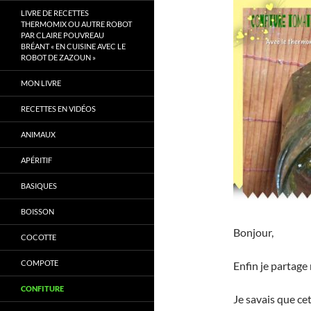
LIVRE DE RECETTES
THERMOMIX OU AUTRE ROBOT
PAR CLAIRE POUVREAU
BRÉANT « EN CUISINE AVEC LE
ROBOT DE ZAZOUN »
MON LIVRE
RECETTES EN VIDÉOS
ANIMAUX
APÉRITIF
BASIQUES
BOISSON
Bonjour,
COCOTTE
COMPOTE
Enfin je partage
CONFITURE
Je savais que ce