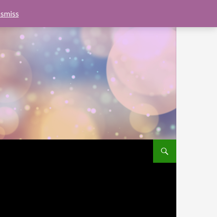
e.js?client=ca-pub-6462760326890875"
google.com, pub-
smiss