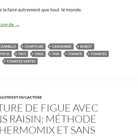
de la faire autrement que tout le monde.
Confiture de tomates vertes poire gingembre et cannelle 
ture de
→
CANNELLE
CONFITURE
GINGEMBRE
ROBOT
TM 31
TM 5
TM31
TM5
TOMATE
TOMATES
TOMATES VERTES
GLUTEN ET OU LACTOSE
TURE DE FIGUE AVEC
S RAISIN: MÉTHODE
THERMOMIX ET SANS