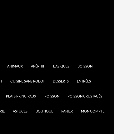
ANIMAUX
APÉRITIF
BASIQUES
BOISSON
IT
CUISINE SANS ROBOT
DESSERTS
ENTRÉES
PLATS PRINCIPAUX
POISSON
POISSON CRUSTACÉS
RIE
ASTUCES
BOUTIQUE
PANIER
MON COMPTE