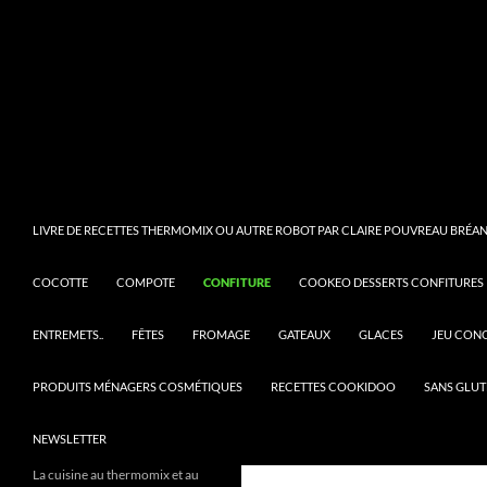
LIVRE DE RECETTES THERMOMIX OU AUTRE ROBOT PAR CLAIRE POUVREAU BRÉANT
COCOTTE
COMPOTE
CONFITURE
COOKEO DESSERTS CONFITURES
ENTREMETS..
FÊTES
FROMAGE
GATEAUX
GLACES
JEU CON
PRODUITS MÉNAGERS COSMÉTIQUES
RECETTES COOKIDOO
SANS GLUT
NEWSLETTER
La cuisine au thermomix et au