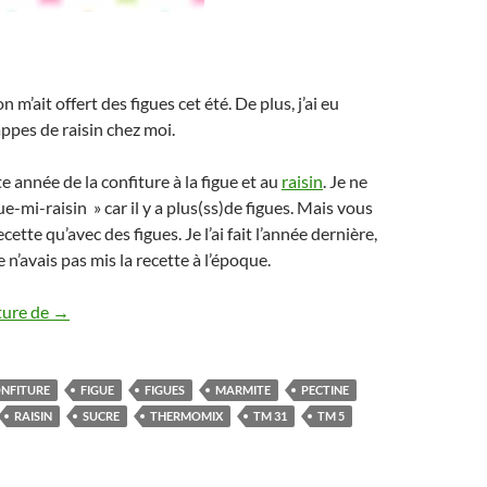
on m’ait offert des figues cet été. De plus, j’ai eu
pes de raisin chez moi.
tte année de la confiture à la figue et au
raisin
. Je ne
gue-mi-raisin » car il y a plus(ss)de figues. Mais vous
cette qu’avec des figues. Je l’ai fait l’année dernière,
Je n’avais pas mis la recette à l’époque.
Confiture de figue avec ou sans raisin: méthode avec ther
ture de
→
NFITURE
FIGUE
FIGUES
MARMITE
PECTINE
RAISIN
SUCRE
THERMOMIX
TM 31
TM 5