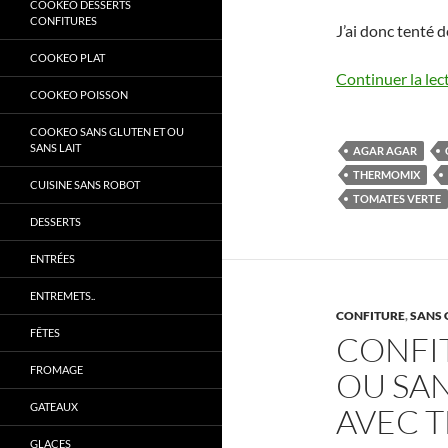
COOKEO DESSERTS
CONFITURES
J’ai donc tenté 
COOKEO PLAT
Continuer la lec
COOKEO POISSON
COOKEO SANS GLUTEN ET OU
SANS LAIT
AGAR AGAR
THERMOMIX
CUISINE SANS ROBOT
TOMATES VERTE
DESSERTS
ENTRÉES
ENTREMETS..
CONFITURE
,
SANS 
FÊTES
CONFI
FROMAGE
OU SAN
GATEAUX
AVEC 
GLACES