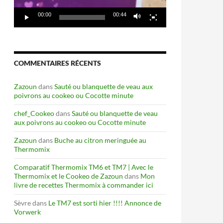
00:00
00:44
thermomix et marmite
COMMENTAIRES RÉCENTS
Zazoun
dans
Sauté ou blanquette de veau aux
poivrons au cookeo ou Cocotte minute
chef_Cookeo
dans
Sauté ou blanquette de veau
aux poivrons au cookeo ou Cocotte minute
Zazoun
dans
Buche au citron meringuée au
Thermomix
Comparatif Thermomix TM6 et TM7 | Avec le
Thermomix et le Cookeo de Zazoun
dans
Mon
livre de recettes Thermomix à commander ici
Sèvre
dans
Le TM7 est sorti hier !!!! Annonce de
Vorwerk