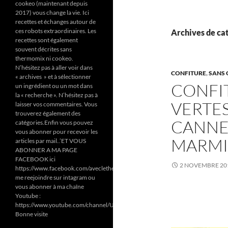
cookeo (maintenant depuis
2017) vous change la vie. Ici
recettes et échanges autour de
ces robots extraordinaires. Les
Archives de cat
recettes sont également
souvent décrites sans
thermomix ni cookeo.
N’hésitez pas à aller voir dans
CONFITURE
,
SANS 
« archives » et à sélectionner
CONFI
un ingrédient ou un mot dans
la « recherche ». N’hésitez pas à
VERTE
laisser vos commentaires. Vous
trouverez également des
CANNE
catégories.Enfin vous pouvez
vous abonner pour recevoir les
MARMI
articles par mail..’ET VOUS
ABONNER A MA PAGE
FACEBOOK ici
2 NOVEMBRE 20
https://www.facebook.com/aveclethermomixetcookeodezazoun/
me reejoindre sur intagram ou
vous abonner à ma chaîne
Youtube :
https://www.youtube.com/channel/UC6Pa6dF808fmGjZ5MMlrtaA
Bonne visite