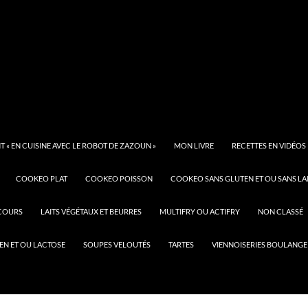
 « EN CUISINE AVEC LE ROBOT DE ZAZOUN »
MON LIVRE
RECETTES EN VIDÉOS
COOKEO PLAT
COOKEO POISSON
COOKEO SANS GLUTEN ET OU SANS LA
COURS
LAITS VÉGÉTAUX ET BEURRES
MULTIFRY OU ACTIFRY
NON CLASSÉ
EN ET OU LACTOSE
SOUPES VELOUTÉS
TARTES
VIENNOISERIES BOULANGE