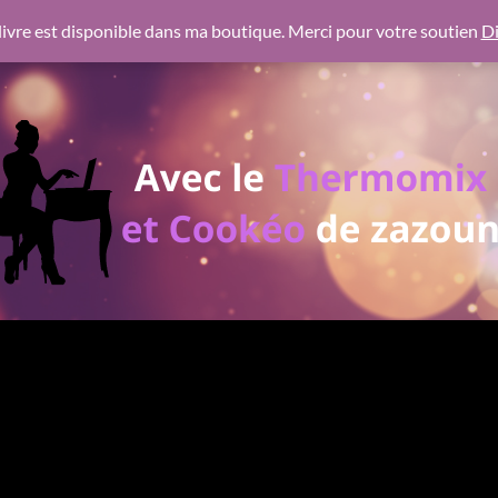
 https://pagead2.googlesyndication.com/pagead/js/adsbygoogl
ivre est disponible dans ma boutique. Merci pour votre soutien
Di