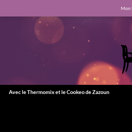
google.com, pub-6462760326890875, DIRECT, f08c47fec0942fa0
Mon l
Aller
6462760326890875, DIRECT, f08c47fec0942fa0
au
contenu
Recherche
Avec le Thermomix et le Cookeo de Zazoun