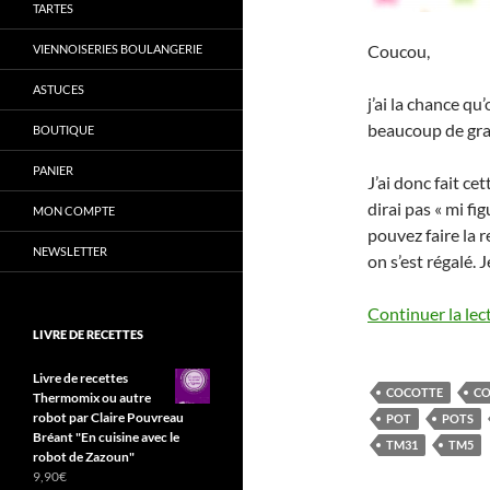
TARTES
Coucou,
VIENNOISERIES BOULANGERIE
ASTUCES
j’ai la chance qu’
beaucoup de grap
BOUTIQUE
PANIER
J’ai donc fait ce
dirai pas « mi fi
MON COMPTE
pouvez faire la re
NEWSLETTER
on s’est régalé. 
Continuer la lec
LIVRE DE RECETTES
Livre de recettes
COCOTTE
CO
Thermomix ou autre
robot par Claire Pouvreau
POT
POTS
Bréant "En cuisine avec le
TM31
TM5
robot de Zazoun"
9,90
€