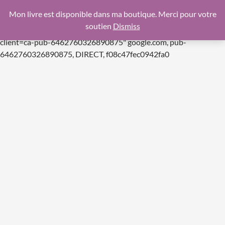
google.com, pub-6462760326890875, DIRECT,
Mon livre est disponible dans ma boutique. Merci pour votre
f08c47fec0942fa0
soutien
Dismiss
https://pagead2.googlesyndication.com/pagead/js/adsbygoogle.js
client=ca-pub-6462760326890875"
google.com, pub-
Aller
6462760326890875, DIRECT, f08c47fec0942fa0
au
contenu