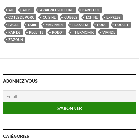
AIL
AILES
ARAIGNÉES DE PORC
BARBECUE
COTES DE PORC
CUISINE
CUISSES
ÉCHINE
EXPRESS
FACILE
FAIRE
MARINADE
PLANCHA
PORC
POULET
RAPIDE
RECETTE
ROBOT
THERMOMIX
VIANDE
ZAZOUN
ABONNEZ VOUS
CATÉGORIES