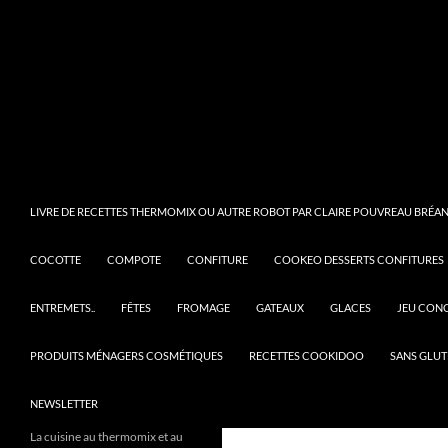
LIVRE DE RECETTES THERMOMIX OU AUTRE ROBOT PAR CLAIRE POUVREAU BRÉANT
COCOTTE
COMPOTE
CONFITURE
COOKEO DESSERTS CONFITURES
ENTREMETS..
FÊTES
FROMAGE
GATEAUX
GLACES
JEU CON
PRODUITS MÉNAGERS COSMÉTIQUES
RECETTES COOKIDOO
SANS GLUT
NEWSLETTER
La cuisine au thermomix et au