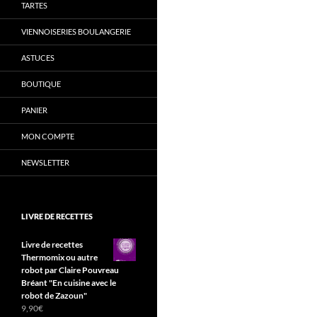
TARTES
VIENNOISERIES BOULANGERIE
ASTUCES
BOUTIQUE
PANIER
MON COMPTE
NEWSLETTER
LIVRE DE RECETTES
Livre de recettes
Thermomix ou autre
robot par Claire Pouvreau
Bréant "En cuisine avec le
robot de Zazoun"
9,90
€