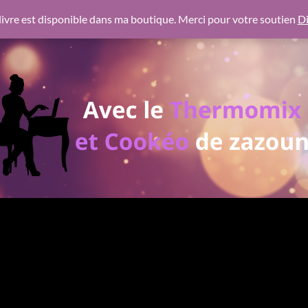
 https://pagead2.googlesyndication.com/pagead/js/adsbygoogl
ivre est disponible dans ma boutique. Merci pour votre soutien
Di