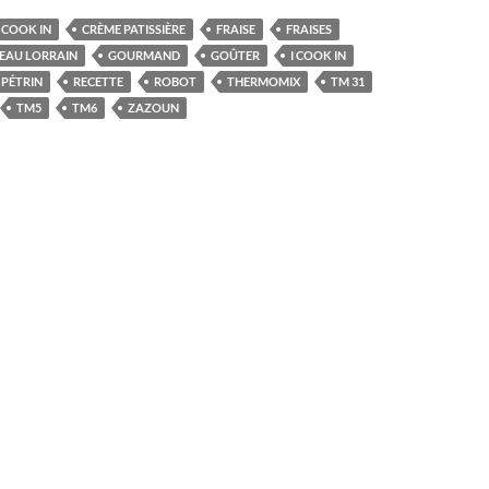
COOK IN
CRÈME PATISSIÈRE
FRAISE
FRAISES
EAU LORRAIN
GOURMAND
GOÛTER
I COOK IN
PÉTRIN
RECETTE
ROBOT
THERMOMIX
TM 31
TM5
TM6
ZAZOUN