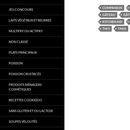
COMPANION
JEU CONCOURS
GÂTEAU
GÂT
LAITS VÉGÉTAUX ET BEURRES
KITCHEN AID
TM 5
TM31
MULTIFRY OU ACTIFRY
NON CLASSÉ
PLATS PRINCIPAUX
POISSON
POISSON CRUSTACÉS
PRODUITS MÉNAGERS
COSMÉTIQUES
RECETTES COOKIDOO
SANS GLUTEN ET OU LACTOSE
SOUPES VELOUTÉS