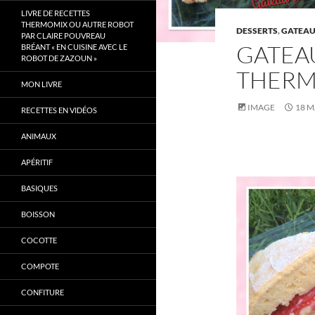
LIVRE DE RECETTES
THERMOMIX OU AUTRE ROBOT
DESSERTS
,
GATEA
PAR CLAIRE POUVREAU
GATEAU
BRÉANT « EN CUISINE AVEC LE
ROBOT DE ZAZOUN »
THERM
MON LIVRE
IMAGE
18 M
RECETTES EN VIDÉOS
ANIMAUX
APÉRITIF
BASIQUES
BOISSON
COCOTTE
COMPOTE
CONFITURE