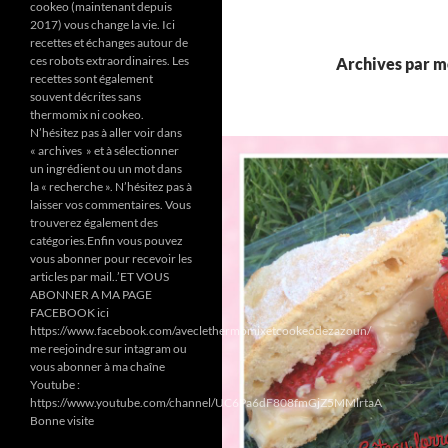
cookeo (maintenant depuis
2017) vous change la vie. Ici
recettes et échanges autour de
ces robots extraordinaires. Les
Archives par mo
recettes sont également
souvent décrites sans
thermomix ni cookeo.
N’hésitez pas à aller voir dans
« archives » et à sélectionner
un ingrédient ou un mot dans
la « recherche ». N’hésitez pas à
laisser vos commentaires. Vous
trouverez également des
catégories.Enfin vous pouvez
vous abonner pour recevoir les
articles par mail..’ET VOUS
ABONNER A MA PAGE
FACEBOOK ici
https://www.facebook.com/aveclethermomixetcookeodezazoun/
me reejoindre sur intagram ou
vous abonner à ma chaîne
Youtube :
https://www.youtube.com/channel/UC6Pa6dF808fmGjZ5MMlrtaA
Bonne visite