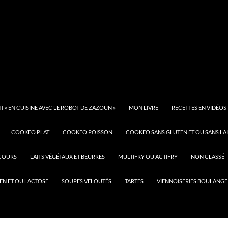
 « EN CUISINE AVEC LE ROBOT DE ZAZOUN »
MON LIVRE
RECETTES EN VIDÉOS
COOKEO PLAT
COOKEO POISSON
COOKEO SANS GLUTEN ET OU SANS LAI
COURS
LAITS VÉGÉTAUX ET BEURRES
MULTIFRY OU ACTIFRY
NON CLASSÉ
EN ET OU LACTOSE
SOUPES VELOUTÉS
TARTES
VIENNOISERIES BOULANGE