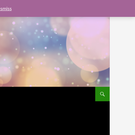
e.js?client=ca-pub-6462760326890875"
google.com, pub-
smiss