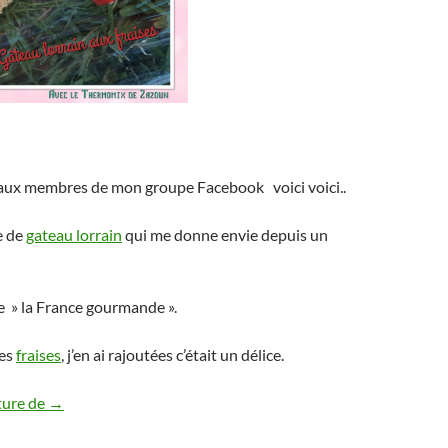
ux membres de mon groupe Facebook voici voici..
e de
gateau lorrain
qui me donne envie depuis un
re » la France gourmande ».
des
fraises
, j’en ai rajoutées c’était un délice.
Gateau lorrain aux fraises Thermomix et sans
ture de
→