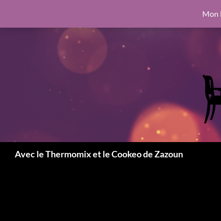
google.com, pub-6462760326890875, DIRECT, f08c47fec0942fa0
Mon l
Aller
6462760326890875, DIRECT, f08c47fec0942fa0
au
contenu
Recherche
Avec le Thermomix et le Cookeo de Zazoun