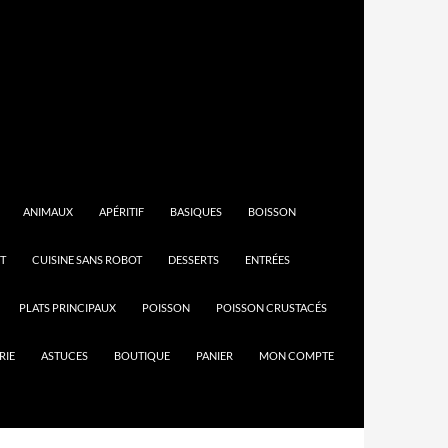
ANIMAUX
APÉRITIF
BASIQUES
BOISSON
T
CUISINE SANS ROBOT
DESSERTS
ENTRÉES
PLATS PRINCIPAUX
POISSON
POISSON CRUSTACÉS
RIE
ASTUCES
BOUTIQUE
PANIER
MON COMPTE