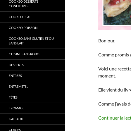
COOKEO DESSERTS
CONFITURES
COOKEO PLAT
COOKEO POISSON
COOKEO SANS GLUTEN ET OU
Bonjour,
SANS LAIT
Comme promis a
CUISINE SANS ROBOT
DESSERTS
Voici une recett
moment.
ENTRÉES
ENTREMETS..
Elle vient du liv
FÊTES
Comme j’avais 
FROMAGE
Continuer la lec
GATEAUX
GLACES