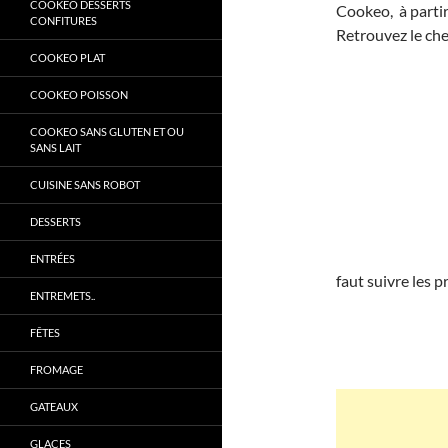
COOKEO DESSERTS
Cookeo, à parti
CONFITURES
Retrouvez le ch
COOKEO PLAT
COOKEO POISSON
COOKEO SANS GLUTEN ET OU
SANS LAIT
CUISINE SANS ROBOT
DESSERTS
ENTRÉES
faut suivre les pr
ENTREMETS..
FÊTES
FROMAGE
GATEAUX
GLACES