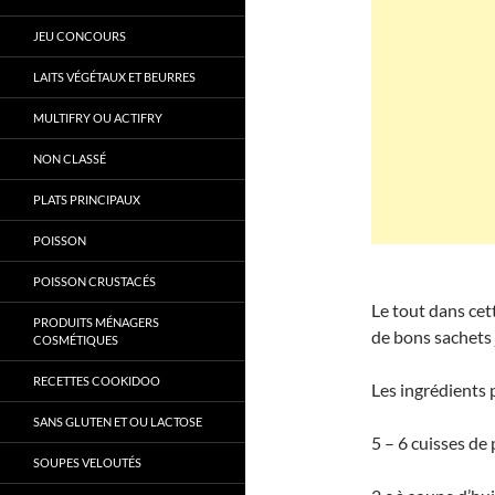
JEU CONCOURS
LAITS VÉGÉTAUX ET BEURRES
MULTIFRY OU ACTIFRY
NON CLASSÉ
PLATS PRINCIPAUX
POISSON
POISSON CRUSTACÉS
Le tout dans cett
PRODUITS MÉNAGERS
de bons sachets 
COSMÉTIQUES
RECETTES COOKIDOO
Les ingrédients 
SANS GLUTEN ET OU LACTOSE
5 – 6 cuisses de
SOUPES VELOUTÉS