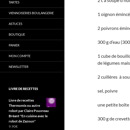
2 c à soupe d’hui
TARTES
VIENNOISERIES BOULANGERIE
1 oignon émincé
ASTUCES
2 poivrons émin
BOUTIQUE
300 g d’eau (30
PANIER
1 cube de bouill
MON COMPTE
de légumes mai
NEWSLETTER
2 cuillères à sou
LIVRE DE RECETTES
sel, poivre
Livre de recettes
une petite boîte
Thermomix ou autre
robot par Claire Pouvreau
Bréant "En cuisine avec le
300 g de crevett
robot de Zazoun"
9,90
€