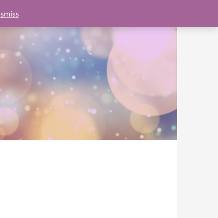
e.js?client=ca-pub-6462760326890875"
google.com, pub-
smiss