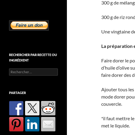
300 g de mélange
300 g de riz ron
Une vingtaine de
La préparation e
RECHERCHER PAR RECETTE OU
Faire dorer le p
INGRÉDIENT
d’huile d’olive 
Rechercher :
faire dorer des 
Ajouter tous les
PARTAGER
mode dorer pour 
couvercle.
*il faut mettre l
met le liquide.