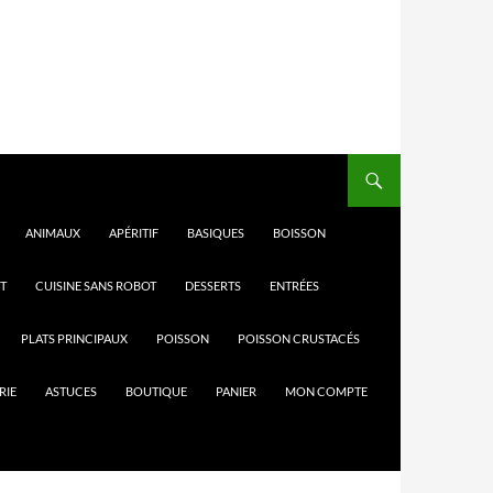
ANIMAUX
APÉRITIF
BASIQUES
BOISSON
T
CUISINE SANS ROBOT
DESSERTS
ENTRÉES
PLATS PRINCIPAUX
POISSON
POISSON CRUSTACÉS
RIE
ASTUCES
BOUTIQUE
PANIER
MON COMPTE