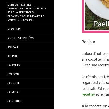
LIVRE DE RECETTES
THERMOMIX OU AUTRE ROBOT
PAR CLAIRE POUVREAU
BRÉANT « EN CUISINE AVEC LE
ROBOT DE ZAZOUN »
MON LIVRE
RECETTES EN VIDÉOS
Bonjour
ANIMAUX
aujourd’hui je p
APÉRITIF
à la cocotte min
C’est une recette
BASIQUES
BOISSON
Je n’étais pas tr
regardé si cela s
COCOTTE
le faisait. J’ai 
COMPOTE
recette)
et je n’a
CONFITURE
A la cocotte, o