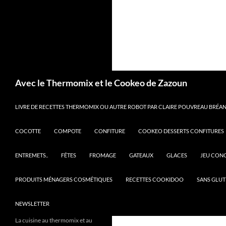
Recherche
Avec le Thermomix et le Cookeo de Zazoun
LIVRE DE RECETTES THERMOMIX OU AUTRE ROBOT PAR CLAIRE POUVREAU BRÉANT
COCOTTE
COMPOTE
CONFITURE
COOKEO DESSERTS CONFITURES
ENTREMETS..
FÊTES
FROMAGE
GATEAUX
GLACES
JEU CON
PRODUITS MÉNAGERS COSMÉTIQUES
RECETTES COOKIDOO
SANS GLUT
NEWSLETTER
La cuisine au thermomix et au