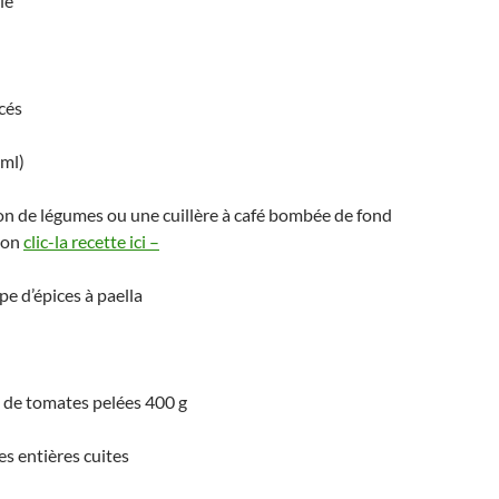
le
cés
0ml)
on de légumes ou une cuillère à café bombée de fond
son
clic-la recette ici –
pe d’épices à paella
 de tomates pelées 400 g
es entières cuites