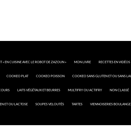
 « EN CUISINE AVEC LE ROBOT DE ZAZOUN »
MON LIVRE
RECETTES EN VIDÉOS
COOKEO PLAT
COOKEO POISSON
COOKEO SANS GLUTEN ET OU SANS LAI
COURS
LAITS VÉGÉTAUX ET BEURRES
MULTIFRY OU ACTIFRY
NON CLASSÉ
EN ET OU LACTOSE
SOUPES VELOUTÉS
TARTES
VIENNOISERIES BOULANGE