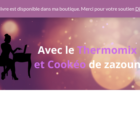
 https://pagead2.googlesyndication.com/pagead/js/adsbygoogl
ivre est disponible dans ma boutique. Merci pour votre soutien
Di