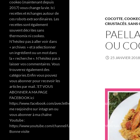
cookeo (maintenant depuis
2017) vous change la vie. Ici
recettes et échanges autour de
COCOTTE
,
COOKEO
ces robots extraordinaires. Les
CRUSTACÉS
,
SANS 
recettes sont également
souvent décrites sans
PAELL
thermomix ni cookeo.
N’hésitez pas à aller voir dans
OU CO
« archives » et à sélectionner
un ingrédient ou un mot dans
25 JANVIER 2018
la « recherche ». N’hésitez pas à
laisser vos commentaires. Vous
trouverez également des
catégories.Enfin vous pouvez
vous abonner pour recevoir les
articles par mail..’ET VOUS
ABONNER A MA PAGE
FACEBOOK ici
https://www.facebook.com/aveclethermomixetcookeodezazoun/
me reejoindre sur intagram ou
vous abonner à ma chaîne
Youtube :
https://www.youtube.com/channel/UC6Pa6dF808fmGjZ5MMlrtaA
Bonne visite