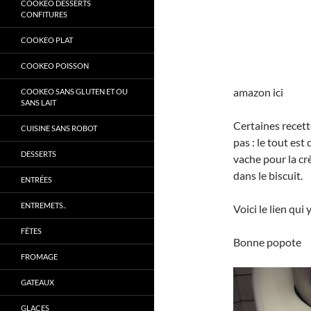
COOKEO DESSERTS
CONFITURES
COOKEO PLAT
COOKEO POISSON
amazon ici
COOKEO SANS GLUTEN ET OU
SANS LAIT
Certaines recette
CUISINE SANS ROBOT
pas : le tout est
DESSERTS
vache pour la cr
dans le biscuit.
ENTRÉES
ENTREMETS..
Voici le lien qui
FÊTES
Bonne popote
FROMAGE
GATEAUX
GLACES