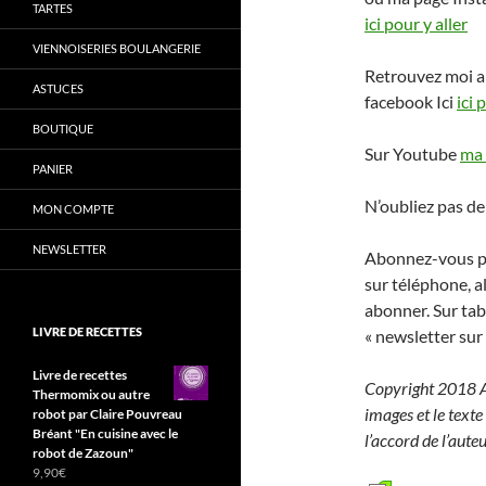
TARTES
ici pour y aller
VIENNOISERIES BOULANGERIE
Retrouvez moi a
ASTUCES
facebook Ici
ici 
BOUTIQUE
Sur Youtube
ma 
PANIER
N’oubliez pas de
MON COMPTE
NEWSLETTER
Abonnez-vous pou
sur téléphone, a
abonner. Sur tab
LIVRE DE RECETTES
« newsletter sur 
Livre de recettes
Copyright 2018 A
Thermomix ou autre
images et le texte
robot par Claire Pouvreau
Bréant "En cuisine avec le
l’accord de l’aute
robot de Zazoun"
9,90
€