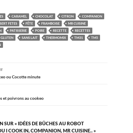
ES
CARAMEL
CHOCOLAT
CITRON
COMPANION
SERT FETES
FÊTE
FRAMBOISE
MR CUISINE
N
PATISSERIE
POIRE
RECETTE
RECETTES
 GLUTEN
SANS LAIT
THERMOMIX
TM31
TM5
N
on
NT
keo ou Cocotte minute
es et poivrons au cookeo
N SUR « IDÉES DE BÛCHES AU ROBOT
 I COOK IN, COMPANION, MR CUISINE.. »