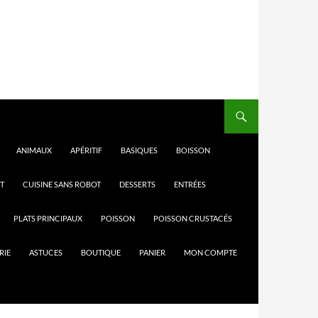
ANIMAUX
APÉRITIF
BASIQUES
BOISSON
T
CUISINE SANS ROBOT
DESSERTS
ENTRÉES
PLATS PRINCIPAUX
POISSON
POISSON CRUSTACÉS
RIE
ASTUCES
BOUTIQUE
PANIER
MON COMPTE