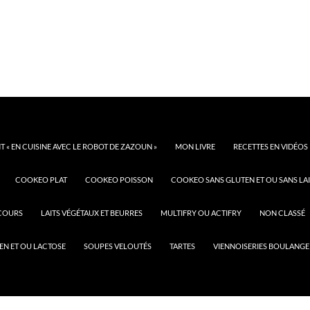
 « EN CUISINE AVEC LE ROBOT DE ZAZOUN »
MON LIVRE
RECETTES EN VIDÉOS
COOKEO PLAT
COOKEO POISSON
COOKEO SANS GLUTEN ET OU SANS LAI
COURS
LAITS VÉGÉTAUX ET BEURRES
MULTIFRY OU ACTIFRY
NON CLASSÉ
EN ET OU LACTOSE
SOUPES VELOUTÉS
TARTES
VIENNOISERIES BOULANGE