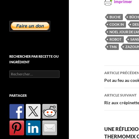
imprimer
BUCHE
BÛCH
COOK IN
DES
NOEL JOUR DE L'A
ROBOT
SANS
TM6
ZAZOU
RECHERCHER PAR RECETTE OU
INGRÉDIENT
Navigati
ARTICLE PRÉCÉDE
Rechercher :
des
Pot au feu au coo
articles
ARTICLE SUIVANT
PARTAGER
Riz aux crépinett
UNE RÉFLEXIO
THERMOMIX OU