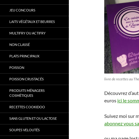
JEU CONCOURS
LAITS VÉGÉTAUX ET BEURRES
MULTIFRY OU ACTIFRY
NON CLASSÉ
PLATS PRINCIPAUX
POISSON
livre de recettes au T
POISSON CRUSTACÉS
PRODUITS MÉNAGERS
Découvrez d’aut
COSMÉTIQUES
euros
ici le som
RECETTES COOKIDOO
Suivez moi sur 
SANS GLUTEN ET OU LACTOSE
abonnez vous san
SOUPES VELOUTÉS
ou ma page Ins