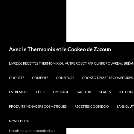
Recherche
Avec le Thermomix et le Cookeo de Zazoun
LIVRE DE RECETTES THERMOMIX OU AUTRE ROBOT PAR CLAIRE POUVREAU BRÉANT
COCOTTE
COMPOTE
CONFITURE
COOKEO DESSERTS CONFITURES
ENTREMETS..
FÊTES
FROMAGE
GATEAUX
GLACES
JEU CON
PRODUITS MÉNAGERS COSMÉTIQUES
RECETTES COOKIDOO
SANS GLUT
NEWSLETTER
La cuisine au thermomix et au