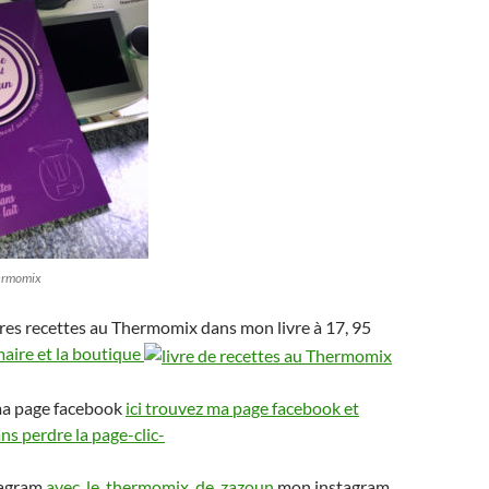
hermomix
res recettes au Thermomix dans mon livre à 17, 95
maire et la boutique
ma page facebook
ici trouvez ma page facebook et
s perdre la page-clic-
tagram
avec_le_thermomix_de_zazoun
mon instagram