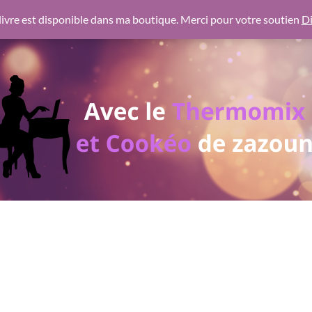
 https://pagead2.googlesyndication.com/pagead/js/adsbygoogl
ivre est disponible dans ma boutique. Merci pour votre soutien
Di