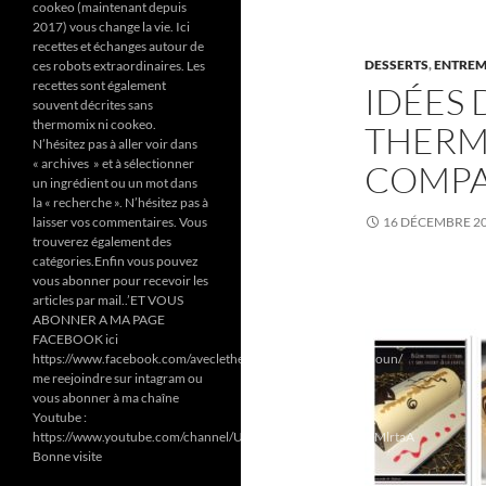
cookeo (maintenant depuis
2017) vous change la vie. Ici
recettes et échanges autour de
DESSERTS
,
ENTREM
ces robots extraordinaires. Les
recettes sont également
IDÉES 
souvent décrites sans
thermomix ni cookeo.
THERMO
N’hésitez pas à aller voir dans
« archives » et à sélectionner
COMPAN
un ingrédient ou un mot dans
la « recherche ». N’hésitez pas à
laisser vos commentaires. Vous
16 DÉCEMBRE 2
trouverez également des
catégories.Enfin vous pouvez
vous abonner pour recevoir les
articles par mail..’ET VOUS
ABONNER A MA PAGE
FACEBOOK ici
https://www.facebook.com/aveclethermomixetcookeodezazoun/
me reejoindre sur intagram ou
vous abonner à ma chaîne
Youtube :
https://www.youtube.com/channel/UC6Pa6dF808fmGjZ5MMlrtaA
Bonne visite