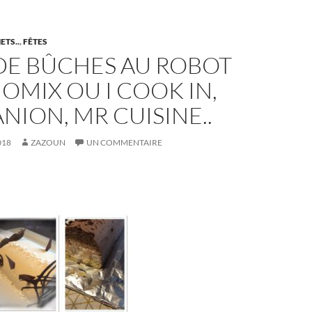
ETS..
,
FÊTES
DE BÛCHES AU ROBOT
MIX OU I COOK IN,
ION, MR CUISINE..
018
ZAZOUN
UN COMMENTAIRE