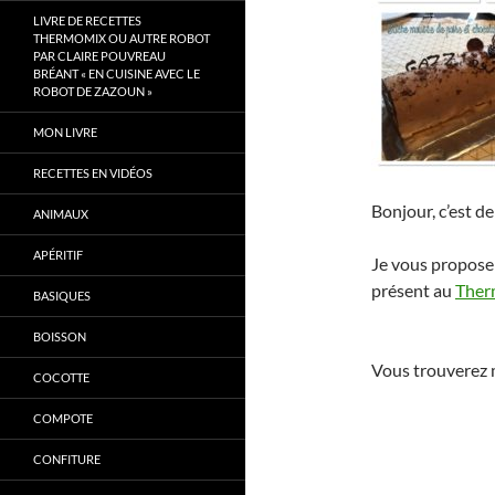
LIVRE DE RECETTES
THERMOMIX OU AUTRE ROBOT
PAR CLAIRE POUVREAU
BRÉANT « EN CUISINE AVEC LE
ROBOT DE ZAZOUN »
MON LIVRE
RECETTES EN VIDÉOS
Bonjour, c’est d
ANIMAUX
APÉRITIF
Je vous propose 
présent au
Ther
BASIQUES
BOISSON
Vous trouverez 
COCOTTE
COMPOTE
CONFITURE