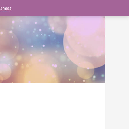
e.js?client=ca-pub-6462760326890875"
google.com, pub-
smiss