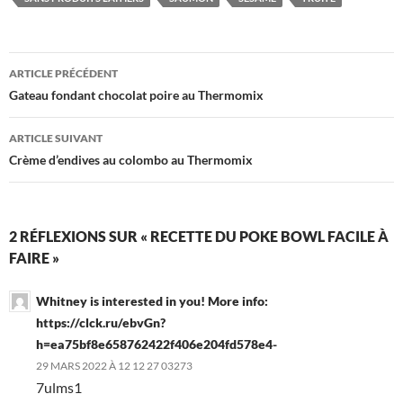
Navigation
ARTICLE PRÉCÉDENT
des
Gateau fondant chocolat poire au Thermomix
articles
ARTICLE SUIVANT
Crème d’endives au colombo au Thermomix
2 RÉFLEXIONS SUR « RECETTE DU POKE BOWL FACILE À
FAIRE »
Whitney is interested in you! More info:
https://clck.ru/ebvGn?
h=ea75bf8e658762422f406e204fd578e4-
29 MARS 2022 À 12 12 27 03273
7ulms1