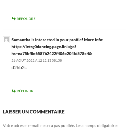
RÉPONDRE
Samantha is interested in your profile! More info:
https://letsg0dancing.page.link/go?
hs=ea75bf8e658762422f406e204fd578e4&
26 AOÛT 2022 À 12 12 13 08138
d2hb2c
RÉPONDRE
LAISSER UN COMMENTAIRE
Votre adresse e-mail ne sera pas publiée.
Les champs obligatoires