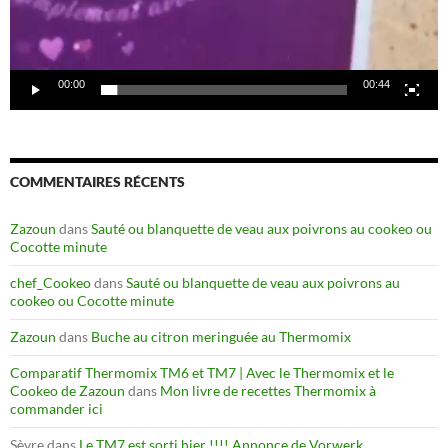
00:00
00:44
COMMENTAIRES RÉCENTS
Zazoun
dans
Sauté ou blanquette de veau aux poivrons au cookeo ou
Cocotte minute
chef_Cookeo
dans
Sauté ou blanquette de veau aux poivrons au
cookeo ou Cocotte minute
Zazoun
dans
Buche au citron meringuée au Thermomix
Comparatif Thermomix TM6 et TM7 | Avec le Thermomix et le
Cookeo de Zazoun
dans
Mon livre de recettes Thermomix à
commander ici
Sèvre
dans
Le TM7 est sorti hier !!!! Annonce de Vorwerk