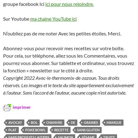
groupe facebook Ici
ici pour nous rejoindre.
Sur Youtube
ma chaine YouTube ici
N’oubliez pas de me noter Avec les petites étoiles. Merci.
Abonnez-vous pour recevoir mes recettes sur votre boîte.
Pour cela, sur téléphone, allez sous les Commentaires, vous
pourrez vous abonner. Sur tablette et ordinateur, vous trouvez
la fonction « newsletter sur le côté à droite.
Copyright 2022 Avec-le-thermomix-de-zazoun. Tous droits
réservés. Les images et le texte du site appartiennent exclusivement
à l’auteur. Sans l’accord de l’auteur, aucune copie n’est autorisée.
imprimer
AVOCAT
BOL
CHANVRE
DE
GRAINES
MANGUE
PLAT
POKE BOWL
RECETTE
SANS GLUTEN
SANS PRODUITS LAITIERS
SAUMON
SÉSAME
TRUITE