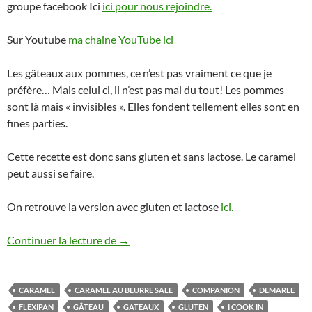
groupe facebook Ici
ici pour nous rejoindre.
Sur Youtube
ma chaine YouTube ici
Les gâteaux aux pommes, ce n’est pas vraiment ce que je
préfère… Mais celui ci, il n’est pas mal du tout! Les pommes
sont là mais « invisibles ». Elles fondent tellement elles sont en
fines parties.
Cette recette est donc sans gluten et sans lactose. Le caramel
peut aussi se faire.
On retrouve la version avec gluten et lactose
ici.
Gateau Invisible aux pommes de Zazoun s
Continuer la lecture de
→
CARAMEL
CARAMEL AU BEURRE SALE
COMPANION
DEMARLE
FLEXIPAN
GÂTEAU
GATEAUX
GLUTEN
I COOK IN