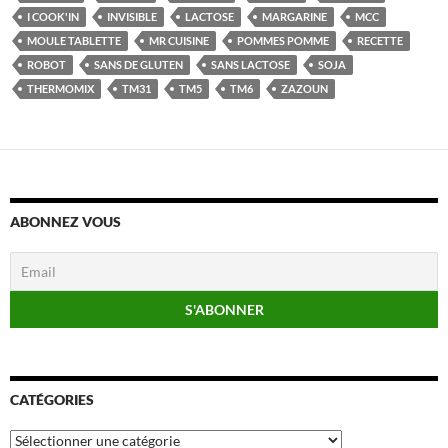
I COOK'IN
INVISIBLE
LACTOSE
MARGARINE
MCC
MOULE TABLETTE
MR CUISINE
POMMES POMME
RECETTE
ROBOT
SANS DE GLUTEN
SANS LACTOSE
SOJA
THERMOMIX
TM31
TM5
TM6
ZAZOUN
ABONNEZ VOUS
CATÉGORIES
Catégories