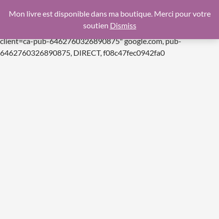
google.com, pub-6462760326890875, DIRECT,
Mon livre est disponible dans ma boutique. Merci pour votre
f08c47fec0942fa0
soutien
Dismiss
https://pagead2.googlesyndication.com/pagead/js/adsbygoogle.js
client=ca-pub-6462760326890875"
google.com, pub-
Aller
6462760326890875, DIRECT, f08c47fec0942fa0
au
contenu