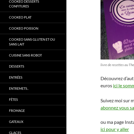
COOKEO DESSERTS
CONFITURES
COOKEO PLAT
COOKEO POISSON
COOKEO SANS GLUTEN ET OU
SANS LAIT
CUISINE SANS ROBOT
livre de recettes au T
DESSERTS
ENTRÉES
Découvrez d’aut
euros
ici le som
ENTREMETS..
Suivez moi sur 
FÊTES
abonnez vous san
FROMAGE
ou ma page Ins
GATEAUX
ici pour y aller
GLACES