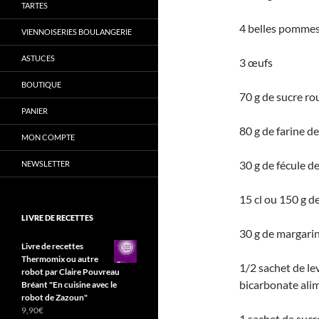
TARTES
4 belles pomme
VIENNOISERIES BOULANGERIE
ASTUCES
3 œufs
BOUTIQUE
70 g de sucre ro
PANIER
80 g de farine de
MON COMPTE
30 g de fécule 
NEWSLETTER
15 cl ou 150 g de
LIVRE DE RECETTES
30 g de margari
Livre de recettes
Thermomix ou autre
1/2 sachet de le
robot par Claire Pouvreau
bicarbonate ali
Bréant "En cuisine avec le
robot de Zazoun"
9,90
€
1 sachet de sucr