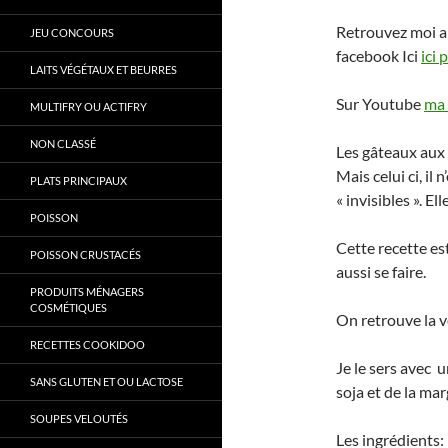
Retrouvez moi a
JEU CONCOURS
facebook Ici
ici 
LAITS VÉGÉTAUX ET BEURRES
Sur Youtube
ma 
MULTIFRY OU ACTIFRY
NON CLASSÉ
Les gâteaux aux 
Mais celui ci, il
PLATS PRINCIPAUX
« invisibles ». E
POISSON
Cette recette es
POISSON CRUSTACÉS
aussi se faire.
PRODUITS MÉNAGERS
COSMÉTIQUES
On retrouve la v
RECETTES COOKIDOO
Je le sers avec 
SANS GLUTEN ET OU LACTOSE
soja et de la mar
SOUPES VELOUTÉS
Les ingrédients: