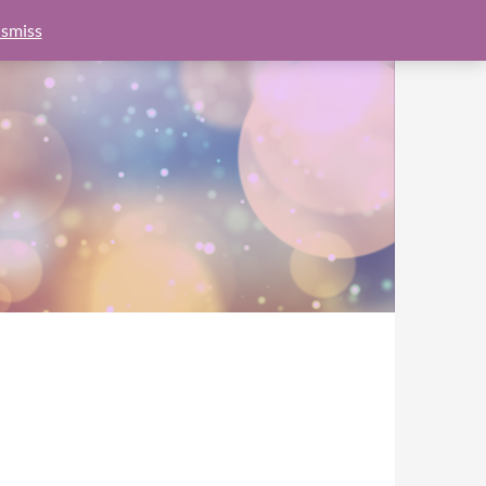
e.js?client=ca-pub-6462760326890875"
google.com, pub-
smiss