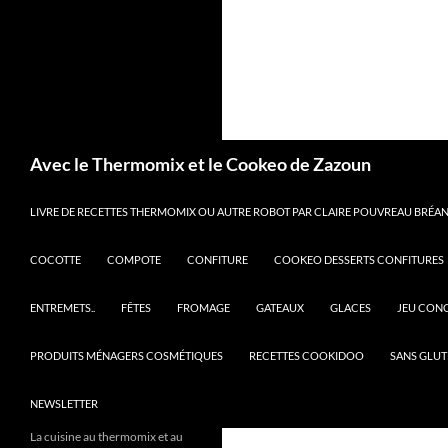
Recherche
Avec le Thermomix et le Cookeo de Zazoun
LIVRE DE RECETTES THERMOMIX OU AUTRE ROBOT PAR CLAIRE POUVREAU BRÉANT
COCOTTE
COMPOTE
CONFITURE
COOKEO DESSERTS CONFITURES
ENTREMETS..
FÊTES
FROMAGE
GATEAUX
GLACES
JEU CON
PRODUITS MÉNAGERS COSMÉTIQUES
RECETTES COOKIDOO
SANS GLUT
NEWSLETTER
La cuisine au thermomix et au