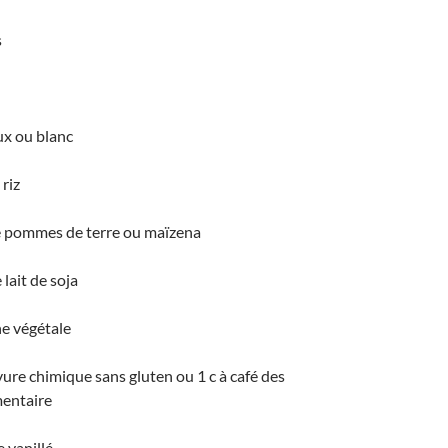
s
ux ou blanc
 riz
de pommes de terre ou maïzena
 lait de soja
ne végétale
vure chimique sans gluten ou 1 c à café des
mentaire
e vanillé