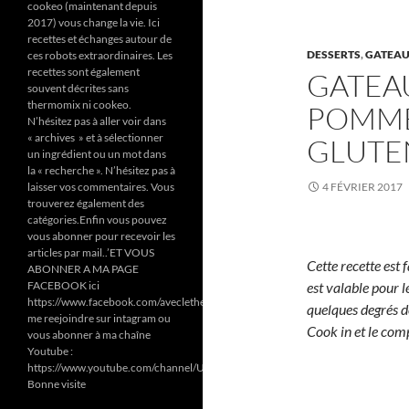
cookeo (maintenant depuis
2017) vous change la vie. Ici
recettes et échanges autour de
DESSERTS
,
GATEA
ces robots extraordinaires. Les
recettes sont également
GATEAU
souvent décrites sans
thermomix ni cookeo.
POMME
N’hésitez pas à aller voir dans
« archives » et à sélectionner
GLUTEN
un ingrédient ou un mot dans
la « recherche ». N’hésitez pas à
laisser vos commentaires. Vous
4 FÉVRIER 2017
trouverez également des
catégories.Enfin vous pouvez
vous abonner pour recevoir les
articles par mail..’ET VOUS
Cette recette est 
ABONNER A MA PAGE
FACEBOOK ici
est valable pour le
https://www.facebook.com/aveclethermomixetcookeodezazoun/
quelques degrés de
me reejoindre sur intagram ou
Cook in et le com
vous abonner à ma chaîne
Youtube :
https://www.youtube.com/channel/UC6Pa6dF808fmGjZ5MMlrtaA
Bonne visite