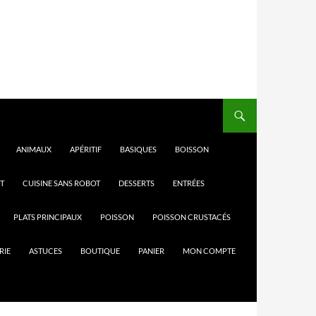
ANIMAUX
APÉRITIF
BASIQUES
BOISSON
T
CUISINE SANS ROBOT
DESSERTS
ENTRÉES
PLATS PRINCIPAUX
POISSON
POISSON CRUSTACÉS
RIE
ASTUCES
BOUTIQUE
PANIER
MON COMPTE