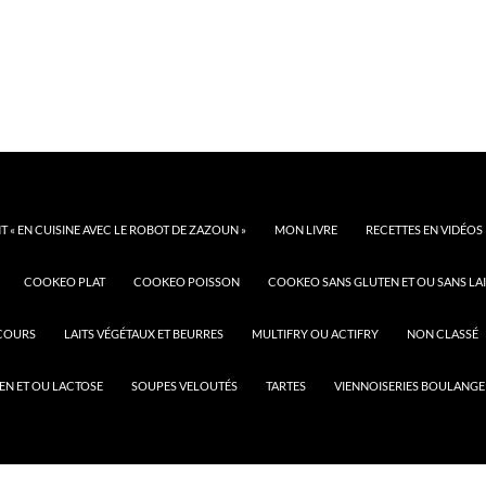
 « EN CUISINE AVEC LE ROBOT DE ZAZOUN »
MON LIVRE
RECETTES EN VIDÉOS
COOKEO PLAT
COOKEO POISSON
COOKEO SANS GLUTEN ET OU SANS LAI
COURS
LAITS VÉGÉTAUX ET BEURRES
MULTIFRY OU ACTIFRY
NON CLASSÉ
EN ET OU LACTOSE
SOUPES VELOUTÉS
TARTES
VIENNOISERIES BOULANGE