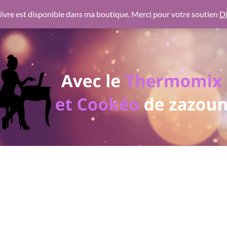
 https://pagead2.googlesyndication.com/pagead/js/adsbygoogl
ivre est disponible dans ma boutique. Merci pour votre soutien
Di