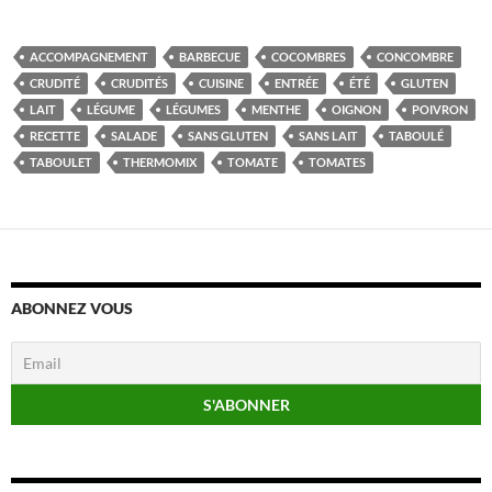
ACCOMPAGNEMENT
BARBECUE
COCOMBRES
CONCOMBRE
CRUDITÉ
CRUDITÉS
CUISINE
ENTRÉE
ÉTÉ
GLUTEN
LAIT
LÉGUME
LÉGUMES
MENTHE
OIGNON
POIVRON
RECETTE
SALADE
SANS GLUTEN
SANS LAIT
TABOULÉ
TABOULET
THERMOMIX
TOMATE
TOMATES
ABONNEZ VOUS