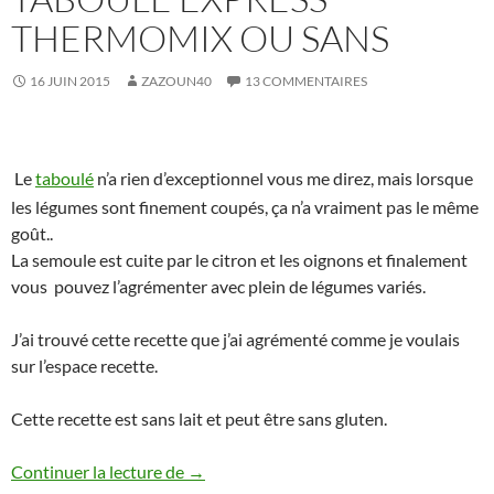
THERMOMIX OU SANS
16 JUIN 2015
ZAZOUN40
13 COMMENTAIRES
Le
taboulé
n’a rien d’exceptionnel vous me direz, mais lorsque
les légumes sont finement coupés, ça n’a vraiment pas le même
goût..
La semoule est cuite par le citron et les oignons et finalement
vous pouvez l’agrémenter avec plein de légumes variés.
J’ai trouvé cette recette que j’ai agrémenté comme je voulais
sur l’espace recette.
Cette recette est sans lait et peut être sans gluten.
Taboulé express thermomix ou sans
Continuer la lecture de
→