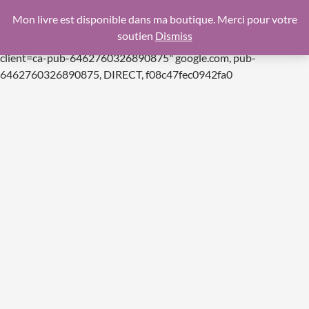
google.com, pub-6462760326890875, DIRECT,
Mon livre est disponible dans ma boutique. Merci pour votre
f08c47fec0942fa0
soutien
Dismiss
https://pagead2.googlesyndication.com/pagead/js/adsbygoogle.js
client=ca-pub-6462760326890875"
google.com, pub-
Aller
6462760326890875, DIRECT, f08c47fec0942fa0
au
contenu