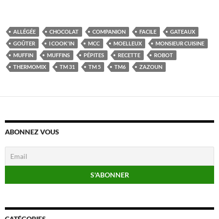
ALLÉGÉE
CHOCOLAT
COMPANION
FACILE
GATEAUX
GOÛTER
I COOK'IN
MCC
MOELLEUX
MONSIEUR CUISINE
MUFFIN
MUFFINS
PÉPITES
RECETTE
ROBOT
THERMOMIX
TM 31
TM 5
TM6
ZAZOUN
ABONNEZ VOUS
CATÉGORIES