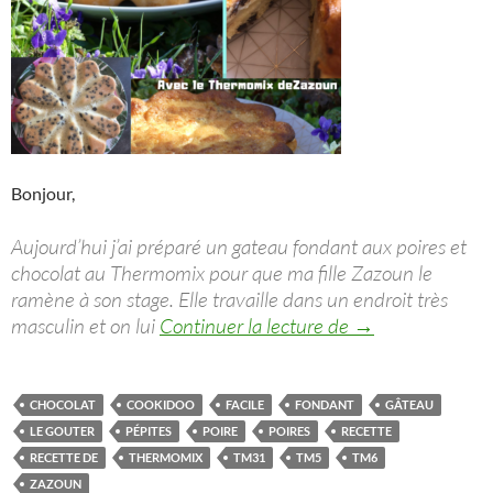
Bonjour,
Aujourd’hui j’ai préparé un gateau fondant aux poires et
chocolat au Thermomix pour que ma fille Zazoun le
ramène à son stage. Elle travaille dans un endroit très
Gateau fondant 
masculin et on lui
Continuer la lecture de
→
CHOCOLAT
COOKIDOO
FACILE
FONDANT
GÂTEAU
LE GOUTER
PÉPITES
POIRE
POIRES
RECETTE
RECETTE DE
THERMOMIX
TM31
TM5
TM6
ZAZOUN