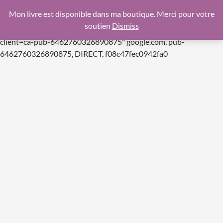
google.com, pub-6462760326890875, DIRECT,
Mon livre est disponible dans ma boutique. Merci pour votre
f08c47fec0942fa0
soutien
Dismiss
https://pagead2.googlesyndication.com/pagead/js/adsbygoogle.js
client=ca-pub-6462760326890875"
google.com, pub-
Aller
6462760326890875, DIRECT, f08c47fec0942fa0
au
contenu