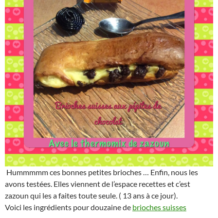
Hummmmm ces bonnes petites brioches … Enfin, nous les
avons testées. Elles viennent de l’espace recettes et c’est
zazoun qui les a faites toute seule. ( 13 ans à ce jour).
Voici les ingrédients pour douzaine de
brioches suisses