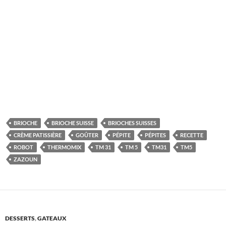
BRIOCHE
BRIOCHE SUISSE
BRIOCHES SUISSES
CRÈME PATISSIÈRE
GOÛTER
PÉPITE
PÉPITES
RECETTE
ROBOT
THERMOMIX
TM 31
TM 5
TM31
TM5
ZAZOUN
DESSERTS
,
GATEAUX