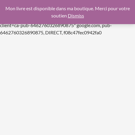
google.com, pub-6462760326890875, DIRECT,
Mon livre est disponible dans ma boutique. Merci pour votre
f08c47fec0942fa0
soutien
Dismiss
https://pagead2.googlesyndication.com/pagead/js/adsbygoogle.js
client=ca-pub-6462760326890875"
google.com, pub-
Aller
6462760326890875, DIRECT, f08c47fec0942fa0
au
contenu