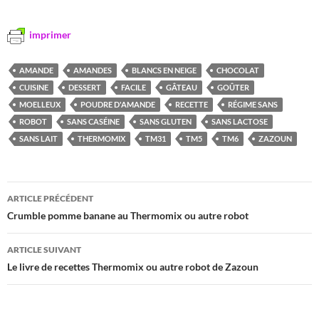
imprimer
AMANDE
AMANDES
BLANCS EN NEIGE
CHOCOLAT
CUISINE
DESSERT
FACILE
GÂTEAU
GOÛTER
MOELLEUX
POUDRE D'AMANDE
RECETTE
RÉGIME SANS
ROBOT
SANS CASÉINE
SANS GLUTEN
SANS LACTOSE
SANS LAIT
THERMOMIX
TM31
TM5
TM6
ZAZOUN
Navigation
ARTICLE PRÉCÉDENT
des
Crumble pomme banane au Thermomix ou autre robot
articles
ARTICLE SUIVANT
Le livre de recettes Thermomix ou autre robot de Zazoun